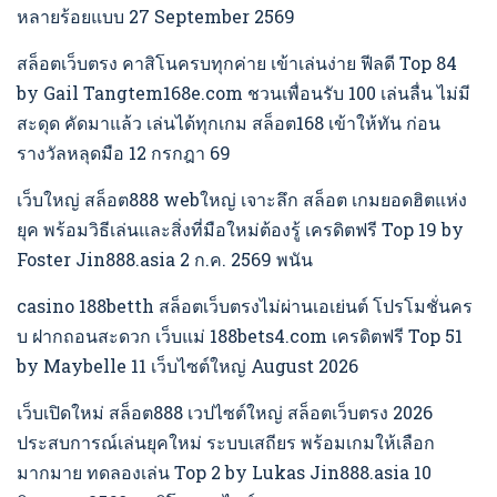
หลายร้อยแบบ 27 September 2569
สล็อตเว็บตรง คาสิโนครบทุกค่าย เข้าเล่นง่าย ฟีลดี Top 84
by Gail Tangtem168e.com ชวนเพื่อนรับ 100 เล่นลื่น ไม่มี
สะดุด คัดมาแล้ว เล่นได้ทุกเกม สล็อต168 เข้าให้ทัน ก่อน
รางวัลหลุดมือ 12 กรกฎา 69
เว็บใหญ่ สล็อต888 webใหญ่ เจาะลึก สล็อต เกมยอดฮิตแห่ง
ยุค พร้อมวิธีเล่นและสิ่งที่มือใหม่ต้องรู้ เครดิตฟรี Top 19 by
Foster Jin888.asia 2 ก.ค. 2569 พนัน
casino 188betth สล็อตเว็บตรงไม่ผ่านเอเย่นต์ โปรโมชั่นคร
บ ฝากถอนสะดวก เว็บแม่ 188bets4.com เครดิตฟรี Top 51
by Maybelle 11 เว็บไซต์ใหญ่ August 2026
เว็บเปิดใหม่ สล็อต888 เวปไซต์ใหญ่ สล็อตเว็บตรง 2026
ประสบการณ์เล่นยุคใหม่ ระบบเสถียร พร้อมเกมให้เลือก
มากมาย ทดลองเล่น Top 2 by Lukas Jin888.asia 10