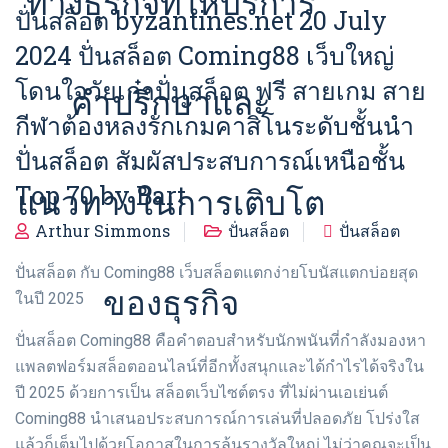
ทางธุรกิจที่ให้บริการ
ปั่นสล็อต byzantines.net 20 July
2024 ปั่นสล็อต Coming88 เว็บใหญ่
โดนใจวัยเก๋าปั่นสล็อต ฟรี สายเกม สาย
คำปรึกษาและ
กีฬาต้องหลงรักเกมคาสิโนระดับชั้นนำ
ปั่นสล็อต สัมผัสประสบการณ์เหนือชั้น
Top 70 by Bart
แนวทางในการเติบโต
Arthur Simmons
ปั่นสล็อต
ปั่นสล็อต
ปั่นสล็อต กับ Coming88 เว็บสล็อตแตกง่ายโบนัสแตกบ่อยสุด
ของธุรกิจ
ในปี 2025
ปั่นสล็อต Coming88 คือคำตอบสำหรับนักพนันที่กำลังมองหา
แพลตฟอร์มสล็อตออนไลน์ที่อีกทั้งสนุกและได้กำไรได้จริงใน
ปี 2025 ด้วยการเป็น สล็อตเว็บไซต์ตรง ที่ไม่ผ่านเอเย่นต์
Coming88 นำเสนอประสบการณ์การเล่นที่ปลอดภัย โปร่งใส
แล้วก็เต็มไปด้วยโอกาสในการลุ้นรางวัลใหญ่ ไม่ว่าคุณจะเป็น