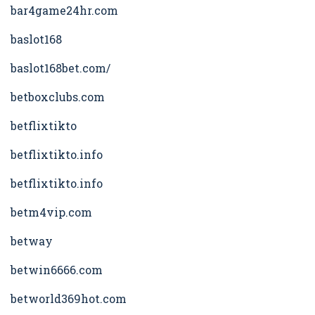
bar4game24hr.com
baslot168
baslot168bet.com/
betboxclubs.com
betflixtikto
betflixtikto.info
betflixtikto.info
betm4vip.com
betway
betwin6666.com
betworld369hot.com