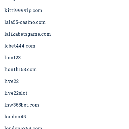
kitti999vip.com
lala55-casino.com
lalikabetsgame.com
lcbet444.com
lion123
lionth168.com
live22
live22slot
lnw365bet.com
london45
london6789.com