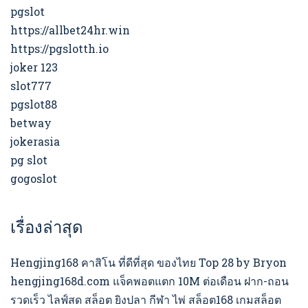
pgslot
https://allbet24hr.win
https://pgslotth.io
joker 123
slot777
pgslot88
betway
jokerasia
pg slot
gogoslot
เรื่องล่าสุด
Hengjing168 คาสิโน ที่ดีที่สุด ของไทย Top 28 by Bryon
hengjing168d.com แจ็คพอตแตก 10M ต่อเดือน ฝาก-ถอน
รวดเร็ว ไลฟ์สด สล็อต ยิงปลา กีฬา ไพ่ สล็อต168 เกมสล็อต