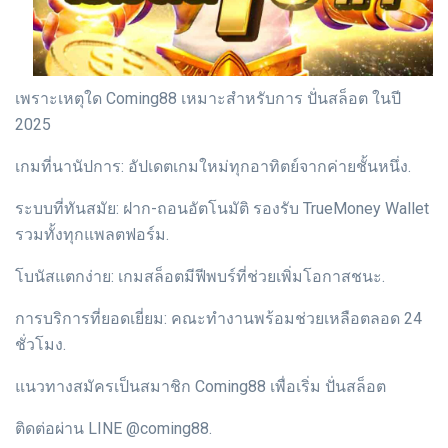
เพราะเหตุใด Coming88 เหมาะสำหรับการ ปั่นสล็อต ในปี
2025
เกมที่นานัปการ: อัปเดตเกมใหม่ทุกอาทิตย์จากค่ายชั้นหนึ่ง.
ระบบที่ทันสมัย: ฝาก-ถอนอัตโนมัติ รองรับ TrueMoney Wallet
รวมทั้งทุกแพลตฟอร์ม.
โบนัสแตกง่าย: เกมสล็อตมีฟีพบร์ที่ช่วยเพิ่มโอกาสชนะ.
การบริการที่ยอดเยี่ยม: คณะทำงานพร้อมช่วยเหลือตลอด 24
ชั่วโมง.
แนวทางสมัครเป็นสมาชิก Coming88 เพื่อเริ่ม ปั่นสล็อต
ติดต่อผ่าน LINE @coming88.