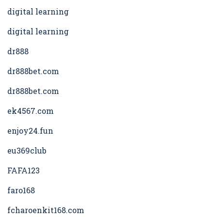
digital learning
digital learning
dr888
dr888bet.com
dr888bet.com
ek4567.com
enjoy24.fun
eu369club
FAFA123
faro168
fcharoenkit168.com