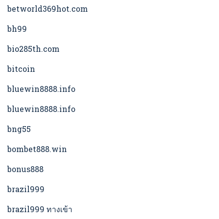
betworld369hot.com
bh99
bio285th.com
bitcoin
bluewin8888.info
bluewin8888.info
bng55
bombet888.win
bonus888
brazil999
brazil999 ทางเข้า