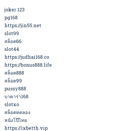
joker 123
pg168
https://jin55.net
slot99
สล็อต66
slot44
https://judhai168.co
https://bonus888.life
สล็อต888
สล็อต99
pussy888
บาคาร่า168
slotxo
สล็อตทดลอง
หนังโป๊ไทย
https://1xbetth.vip