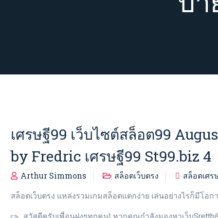
ป้า
เศรษฐี99 เว็บไซต์สล็อต99 Augus
by Fredric เศรษฐี99 St99.biz 4
Arthur Simmons
สล็อตเว็บตรง
สล็อตเศรษ
สล็อตเว็บตรง แหล่งรวมเกมสล็อตแตกง่าย เล่นอย่างไรก็มีโอกาสแต
สวัสดีครับเพื่อนฝูงๆทุกคน! หากคุณกำลังมองหาเว็บSretthi99