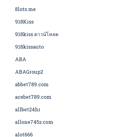
8lots.me
918Kiss
918kiss ดาวน์โหลด
918kissauto
ABA
ABAGroup2
abbet789.com
acebet789.com
allbet24hr
allone745s.com
alot666