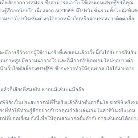
นทีหลังจากการสมัคร ซึ่งสามารถเอาไปใช้เล่นเกมเศรษฐี99ที่คุณ
รู้สึกอกน้อยใจ เนื่องจาก sretthi99 มีโปรโมชั่นรวมทั้งโบนัสพิเศ
ามข่าวโปรโมชั่นต่างๆได้จากหน้าเว็บหรือผ่านช่องทางติดต่อสื่อ
การรีวิวจากผู้ใช้งานจริงที่เคยเล่นแล้ว เว็บนี้ยังได้รับการยืนยัน
มีคุณภาพสูง มีความน่าวางใจ และก็มีการอัปเดตเกมใหม่ๆอย่างต่อ
กหน้าเว็บไซต์สล็อตเศรษฐี99 ซึ่งจะช่วยทำให้คุณตกลงใจได้ง่ายดาย
แล้วก็เสียงที่สมจริง หากแม้เล่นบนมือถือ
ยังเป็นประสบการณ์ที่รื้นเริงแล้วก็น่าตื่นตาตื่นใจ slot99 พรีเซ
ที่ทำให้ท่านรู้สึกอย่างกับว่าคุณกำลังเล่นเกมในคาสิโนจริง เกม
์ที่ยอดเยี่ยม ดังนี้เพื่อให้คุณสามารถดื่มด่ำกับการเล่นเกมได้อย่า