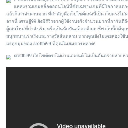
แหล่งรวมเกมสล็อตออนไลน์ที่คัดเฉพาะเกมที่มีโอกาสแตกง่
แล้วก็เก่าจำนวนมาก ที่สำคัญคือเว็บไซต์แห่งนี้เป็น เว็บตรงไม่
จากนี้ เศรษฐี99 ยังมีรีวิวจากผู้ใช้งานจริงจำนวนมากที่การันต
ผู้เล่นใหม่ที่กำลังเริ่ม หรือเป็นนักปั่นสล็อตมืออาชีพ เว็บนี้ก
สนุกสนานร่าเริงและรางวัลล้นหลาม หากคุณยังไม่เคยลองใช้บร
แง่ทุกมุมของ sretthi99 ที่คุณไม่สมควรพลาด!
sretthi99 เว็บไซต์ตรงไม่ผ่านเอเย่นต์ ไม่เป็นอันตรายหายห่