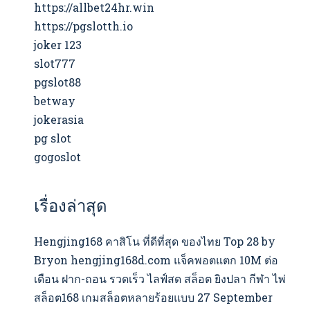
https://allbet24hr.win
https://pgslotth.io
joker 123
slot777
pgslot88
betway
jokerasia
pg slot
gogoslot
เรื่องล่าสุด
Hengjing168 คาสิโน ที่ดีที่สุด ของไทย Top 28 by
Bryon hengjing168d.com แจ็คพอตแตก 10M ต่อ
เดือน ฝาก-ถอน รวดเร็ว ไลฟ์สด สล็อต ยิงปลา กีฬา ไพ่
สล็อต168 เกมสล็อตหลายร้อยแบบ 27 September