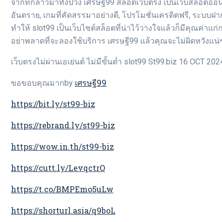
จากที่กล่าวมาทั้งปวง เศรษฐี99 สล็อตเว็บตรง เป็นเว็บสล็อตออนไล
อันตราย, เกมที่คัดสรรมาอย่างดี, โปรโมชั่นเครดิตฟรี, ระบบฝาก-ถ
ทำให้ slot99 เป็นเว็บไซต์สล็อตที่น่าไว้วางใจแล้วก็มีคุณค่าแก
อย่าพลาดที่จะลองใช้บริการ เศรษฐี99 แล้วคุณจะไม่ผิดหวังแน่
เว็บตรงไม่ผ่านเอเย่นต์ ไม่มีขั้นต่ำ slot99 St99.biz 16 OCT 2
เศรษฐี99
ขอขอบคุณมากby
https://bit.ly/st99-biz
https://rebrand.ly/st99-biz
https://wow.in.th/st99-biz
https://cutt.ly/LevqctrO
https://t.co/BMPEmo5uLw
https://shorturl.asia/q9boL