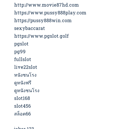
http://www.movie87hd.com
https://www.pussy888play.com
https://pussy888win.com
sexybaccarat
https://www.pgslot.golf
pgslot
pg99
fullslot
live22slot
หนังชนโรง
ดูหนังฟรี
ดูหนังชนโรง
slot168
slot456
สล็อต66
joker 123