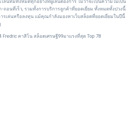
น์ที่มีทั้งหมดทุกอย่างที่ผู้เล่นต้องการ ไม่ว่าจะเป็นความไม่เป็น
อนที่เร็ว, รวมทั้งการบริการลูกค้าที่ยอดเยี่ยม ทั้งหมดทั้งปวงนี้
่การเล่นหรือลงทุน แม้คุณกำลังมองหาเว็บสล็อตที่ยอดเยี่ยมในปีนี้
ๆ
024 Fredric คาสิโน สล็อตเศรษฐี99มาแรงที่สุด Top 78