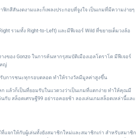
ราฟิกสีสันงดงามและก็เพลงประกอบที่จูงใจ เป็นเกมที่มีความง่ายๆ
ght รวมทั้ง Right-to-Left) และมีฟีเจอร์ Wild ที่ขยายเต็มวงล้อ
ทางของ Gonzo ในการค้นหากรุสมบัติเมืองเอลโดราโด มีฟีเจอร์
ใหญ่
สำหรับการชนะทุกรอบตลอด ทำให้รางวัลมีมูลค่าสูงขึ้น
โลก แล้วก็เป็นที่ยอมรับในแวดวงว่าเป็นเกมที่แตกง่าย ทำให้คุณมี
ล่นกับ สล็อตเศรษฐี99 อย่ารอคอยช้า ลองเล่นเกมสล็อตเหล่านี้และ
ีที่แจกให้กับผู้เล่นทั้งยังสมาชิกใหม่และสมาชิกเก่า สำหรับสมาชิก