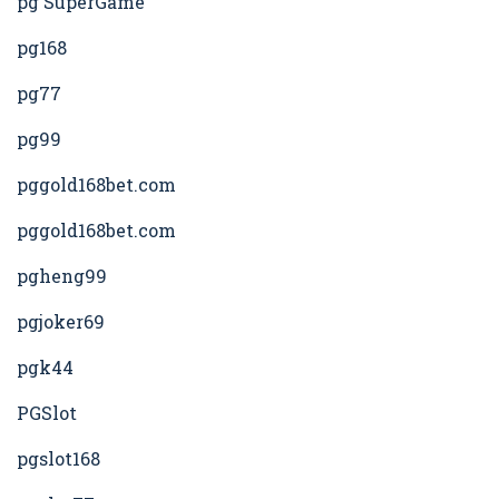
pg SuperGame
pg168
pg77
pg99
pggold168bet.com
pggold168bet.com
pgheng99
pgjoker69
pgk44
PGSlot
pgslot168