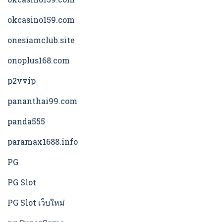
okcasino159.com
onesiamclub.site
onoplus168.com
p2vvip
pananthai99.com
panda555
paramax1688.info
PG
PG Slot
PG Slot เว็บใหม่