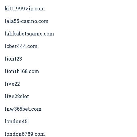
kitti999vip.com
lala55-casino.com
lalikabetsgame.com
lcbet444.com
lion123
lionth168.com
live22
live22slot
lnw365bet.com
london45
london6789.com