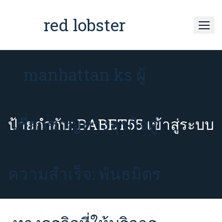
Skip
to
red lobster
content
manhattan ks ผู้
เชี่ยวชาญทางธุรกิจสู่
ป้ายกำกับ:
BABET55 เข้าสู่ระบบ
ความสำเร็จ: พันธมิตร