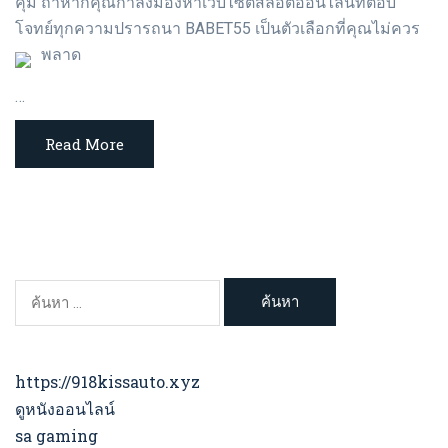
คุ้ม ถ้าหากคุณกำลังมองหาเว็บไซต์สล็อตออนไลน์ที่ตอบ
โจทย์ทุกความปรารถนา BABET55 เป็นตัวเลือกที่คุณไม่ควร
พลาด
…
Read More
ค้นหา
สำหรับ:
https://918kissauto.xyz
ดูหนังออนไลน์
sa gaming