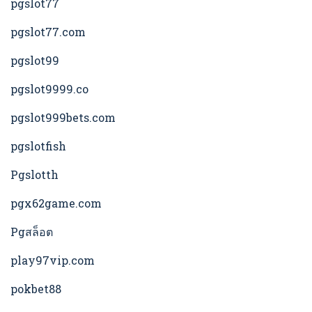
pgslot77
pgslot77.com
pgslot99
pgslot9999.co
pgslot999bets.com
pgslotfish
Pgslotth
pgx62game.com
Pgสล็อต
play97vip.com
pokbet88