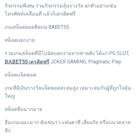
กิจกรรมพิเศษ ร่วมกิจกรรมลุ้นรางวัล ยกตัวอย่างเช่น
โทรศัพท์เคลื่อนที่ แล้วก็เครดิตฟรี
เกมสล็อตยอดฮิตบน BABET55
สล็อตแตกง่าย
รวมเกมสล็อตที่มีโบนัสแตกง่ายจากค่ายดัง ได้แก่ PG SLOT,
BABET55 เครดิตฟรี
JOKER GAMING, Pragmatic Play
สล็อตแจ็คพอต
เกมที่มีเงินรางวัลแจ็คพอตสะสมสูง เหมาะสมกับผู้ที่ถูกใจลุ้น
ใหญ่
สล็อตธีมมากมาย
ธีมเกมเยอะมาก ดังเช่นว่า แฟนตาซี เสี่ยงภัย หรือแนวคลาส
สิก