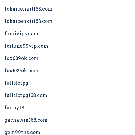
fcharoenkit168.com
fcharoenkit168.com
finnivips.com
fortune99vip.com
fox689ok.com
fox689ok.com
fullslotpg
fullslotpg168.com
funny18
gachawin168.com
gem99ths.com