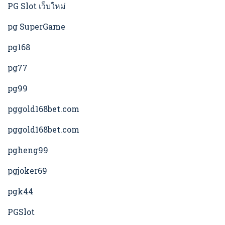
PG Slot เว็บใหม่
pg SuperGame
pg168
pg77
pg99
pggold168bet.com
pggold168bet.com
pgheng99
pgjoker69
pgk44
PGSlot