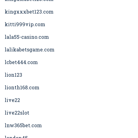
kingxxxbet123.com
kitti999vip.com
lala55-casino.com
lalikabetsgame.com
lcbet444.com
lion123
lionth168.com
live22
live22slot
lnw365bet.com
london45