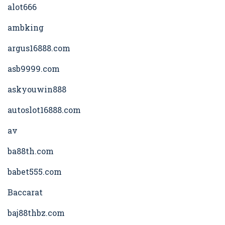
alot666
ambking
argus16888.com
asb9999.com
askyouwin888
autoslot16888.com
av
ba88th.com
babet555.com
Baccarat
baj88thbz.com