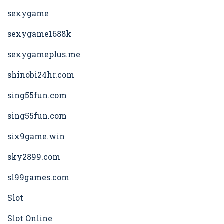
sexygame
sexygame1688k
sexygameplus.me
shinobi24hr.com
sing55fun.com
sing55fun.com
six9game.win
sky2899.com
sl99games.com
Slot
Slot Online