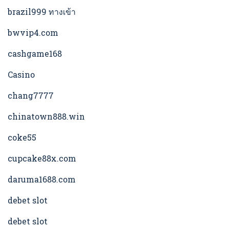
brazil999 ทางเข้า
bwvip4.com
cashgame168
Casino
chang7777
chinatown888.win
coke55
cupcake88x.com
daruma1688.com
debet slot
debet slot