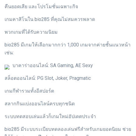
คืนยอดเสีย และโปรโมชั่นเฉพาะกิจ
เกมคาสิโนใน bio285 ที่คุณไม่สมควรพลาด
พวกเกมที่ได้รับความนิยม
bio285 มีเกมให้เลือกมากกว่า 1,000 เกมจากค่ายชั้นแนวหน้า
เช่น:
บาคาร่าออนไลน์: SA Gaming, AE Sexy
สล็อตออนไลน์: PG Slot, Joker, Pragmatic
เกมกีฬารวมทั้งอีสปอร์ต
สลากกินแบ่งออนไลน์ครบทุกชนิด
ระบบทดสอบเล่นแล้วก็เกมใหม่อัปเดตประจำ
bio285 มีระบบระเบียบทดลองเล่นฟรีสำหรับเกมยอดนิยม ช่วย