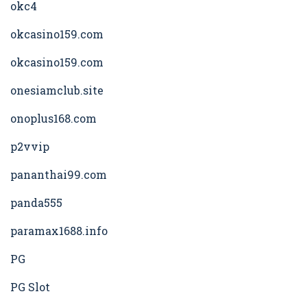
okc4
okcasino159.com
okcasino159.com
onesiamclub.site
onoplus168.com
p2vvip
pananthai99.com
panda555
paramax1688.info
PG
PG Slot