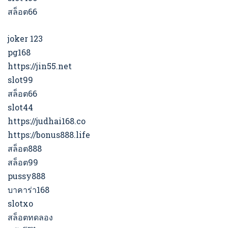
สล็อต66
joker 123
pg168
https://jin55.net
slot99
สล็อต66
slot44
https://judhai168.co
https://bonus888.life
สล็อต888
สล็อต99
pussy888
บาคาร่า168
slotxo
สล็อตทดลอง