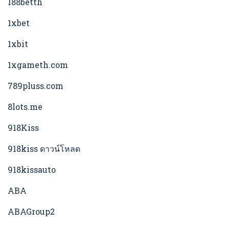
188betth
1xbet
1xbit
1xgameth.com
789pluss.com
8lots.me
918Kiss
918kiss ดาวน์โหลด
918kissauto
ABA
ABAGroup2