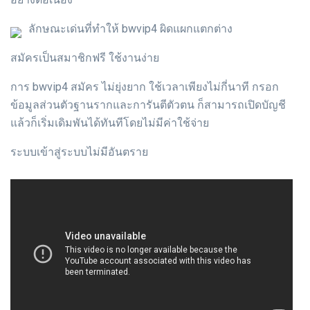
ลักษณะเด่นที่ทำให้ bwvip4 ผิดแผกแตกต่าง
สมัครเป็นสมาชิกฟรี ใช้งานง่าย
การ bwvip4 สมัคร ไม่ยุ่งยาก ใช้เวลาเพียงไม่กี่นาที กรอก
ข้อมูลส่วนตัวฐานรากและการันตีตัวตน ก็สามารถเปิดบัญชี
แล้วก็เริ่มเดิมพันได้ทันทีโดยไม่มีค่าใช้จ่าย
ระบบเข้าสู่ระบบไม่มีอันตราย