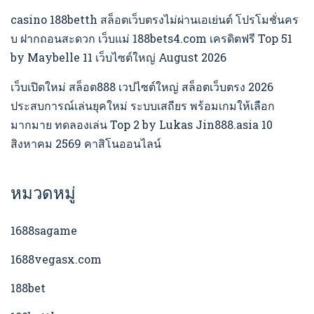
casino 188betth สล็อตเว็บตรงไม่ผ่านเอเย่นต์ โปรโมชั่นคร
บ ฝากถอนสะดวก เว็บแม่ 188bets4.com เครดิตฟรี Top 51
by Maybelle 11 เว็บไซต์ใหญ่ August 2026
เว็บเปิดใหม่ สล็อต888 เวปไซต์ใหญ่ สล็อตเว็บตรง 2026
ประสบการณ์เล่นยุคใหม่ ระบบเสถียร พร้อมเกมให้เลือก
มากมาย ทดลองเล่น Top 2 by Lukas Jin888.asia 10
สิงหาคม 2569 คาสิโนออนไลน์
หมวดหมู่
1688sagame
1688vegasx.com
188bet