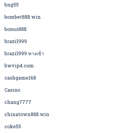
bng55
bombet888.win
bonus888
brazil999
brazil999 ทางเข้า
bwvip4.com
cashgame168
Casino
chang7777
chinatown888.win
coke55