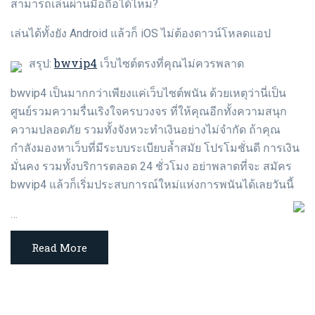
สามารถเล่นผ่านมือถือได้ไหม?
เล่นได้ทั้งยัง Android แล้วก็ iOS ไม่ต้องดาวน์โหลดแอป
bwvip4
สรุป:
เว็บไซต์ตรงที่คุณไม่ควรพลาด
bwvip4 เป็นมากกว่าเพียงแค่เว็บไซต์พนัน ด้วยเหตุว่านี่เป็น
ศูนย์รวมความรื่นเริงใจครบวงจร ที่ให้คุณอีกทั้งความสนุก
ความปลอดภัย รวมทั้งจังหวะทำเงินอย่างไม่จำกัด ถ้าคุณ
กำลังมองหาเว็บที่มีระบบระเบียบล้ำสมัย โปรโมชั่นดี การเงิน
มั่นคง รวมทั้งบริการตลอด 24 ชั่วโมง อย่าพลาดที่จะ สมัคร
bwvip4 แล้วก็เริ่มประสบการณ์ใหม่แห่งการพนันได้เลยวันนี้
…
Read More