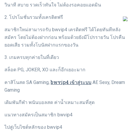
วินาที สบาย รวดเร็วทันใจ ไม่ต้องรอคอยแอดมิน
2. โปรโมชั่นรวมทั้งเครดิตฟรี
สมาชิกใหม่สามารถรับ bwvip4 เครดิตฟรี ได้โดยทันทีหลัง
สมัคร โดยไม่ต้องฝากก่อน พร้อมด้วยยังมีโปรรายวัน โปรคืน
ยอดเสีย รวมทั้งโบนัสฝากแรกของวัน
3. เกมครบทุกค่ายในที่เดียว
สล็อต PG, JOKER, XO และก็อีกเยอะมาก
bwvip4 เข้าสู่ระบบ
คาสิโนสด SA Gaming,
AE Sexy, Dream
Gaming
เดิมพันกีฬา พนันบอลสด ค่าน้ำเหมาะสมที่สุด
แนวทางสมัครเป็นสมาชิก bwvip4
ไปสู่เว็บไซต์หลักของ bwvip4