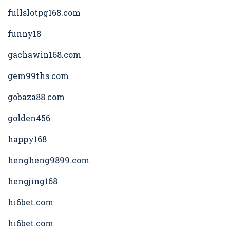
fullslotpg168.com
funny18
gachawin168.com
gem99ths.com
gobaza88.com
golden456
happy168
hengheng9899.com
hengjing168
hi6bet.com
hi6bet.com