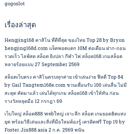
gogoslot
เรื่องล่าสุด
Hengjing168 คาสิโน ที่ดีที่สุด ของไทย Top 28 by Bryon
hengjing168d.com แจ็คพอตแตก 10M ต่อเดือน ฝาก-ถอน
รวดเร็ว ไลฟ์สด สล็อต ยิงปลา กีฬา ไพ่ สล็อต168 เกมสล็อต
หลายร้อยแบบ 27 September 2569
สล็อตเว็บตรง คาสิโนครบทุกค่าย เข้าเล่นง่าย ฟีลดี Top 84
by Gail Tangtem168e.com ชวนเพื่อนรับ 100 เล่นลื่น ไม่มี
สะดุด คัดมาแล้ว เล่นได้ทุกเกม สล็อต168 เข้าให้ทัน ก่อน
รางวัลหลุดมือ 12 กรกฎา 69
เว็บใหญ่ สล็อต888 webใหญ่ เจาะลึก สล็อต เกมยอดฮิตแห่ง
ยุค พร้อมวิธีเล่นและสิ่งที่มือใหม่ต้องรู้ เครดิตฟรี Top 19 by
Foster Jin888.asia 2 ก.ค. 2569 พนัน