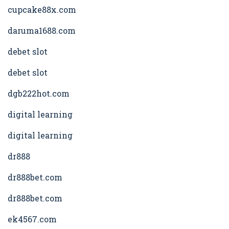
cupcake88x.com
daruma1688.com
debet slot
debet slot
dgb222hot.com
digital learning
digital learning
dr888
dr888bet.com
dr888bet.com
ek4567.com