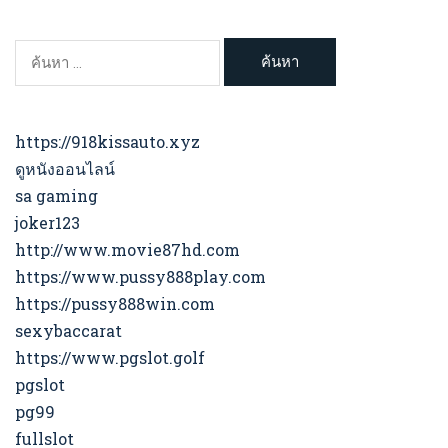
ค้นหา
สำหรับ:
https://918kissauto.xyz
ดูหนังออนไลน์
sa gaming
joker123
http://www.movie87hd.com
https://www.pussy888play.com
https://pussy888win.com
sexybaccarat
https://www.pgslot.golf
pgslot
pg99
fullslot