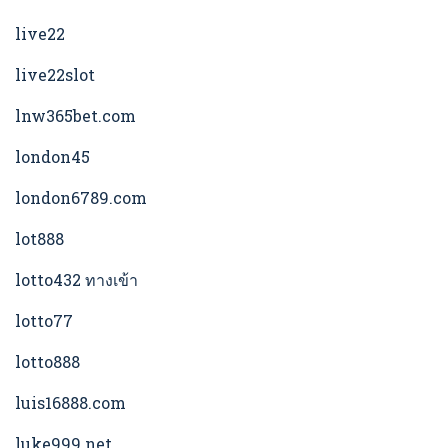
live22
live22slot
lnw365bet.com
london45
london6789.com
lot888
lotto432 ทางเข้า
lotto77
lotto888
luis16888.com
luke999.net