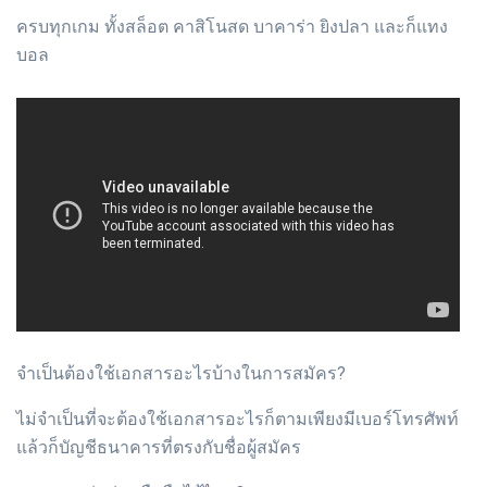
ครบทุกเกม ทั้งสล็อต คาสิโนสด บาคาร่า ยิงปลา และก็แทง
บอล
จำเป็นต้องใช้เอกสารอะไรบ้างในการสมัคร?
ไม่จำเป็นที่จะต้องใช้เอกสารอะไรก็ตามเพียงมีเบอร์โทรศัพท์
แล้วก็บัญชีธนาคารที่ตรงกับชื่อผู้สมัคร