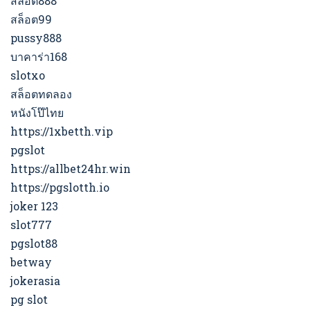
สล็อต888
สล็อต99
pussy888
บาคาร่า168
slotxo
สล็อตทดลอง
หนังโป๊ไทย
https://1xbetth.vip
pgslot
https://allbet24hr.win
https://pgslotth.io
joker 123
slot777
pgslot88
betway
jokerasia
pg slot