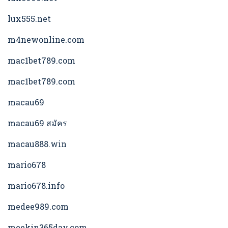
lux555.net
m4newonline.com
mac1bet789.com
mac1bet789.com
macau69
macau69 สมัคร
macau888.win
mario678
mario678.info
medee989.com
meekin365day.com