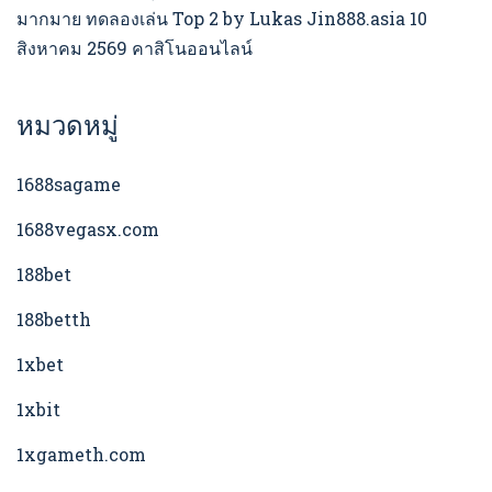
มากมาย ทดลองเล่น Top 2 by Lukas Jin888.asia 10
สิงหาคม 2569 คาสิโนออนไลน์
หมวดหมู่
1688sagame
1688vegasx.com
188bet
188betth
1xbet
1xbit
1xgameth.com