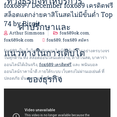
ทางธุรกิจที่ให้บริการ
fox689 7 December fox689 เครดิตฟรี
สล็อตแตกง่ายคาสิโนสดไม่มีขั้นต่ำ Top
74 by Birgit
คำปรึกษาและ
Arthur Simmons
fox689ok.com
,
fox689ok.com
fox689
fox689 สมัคร
,
แนวทางในการเติบโต
fox689 เป็นเว็บไซต์พนันออนไลน์ที่ให้บริการอย่างครบวงจร
ในทุกด้าน ทั้ง สล็อตออนไลน์แตกง่าย, คาสิโนสด, บาคาร่า
fox689 เครดิตฟรี
ออนไลน์ได้เงินจริง,
และ พนันบอล
ออนไลน์ราคาน้ำดี ภายใต้ระบบ เว็บตรงไม่ผ่านเอเย่นต์ ที่
ของธุรกิจ
ปลอดภัย มั่นคง รวมทั้งเชื่อถือได้