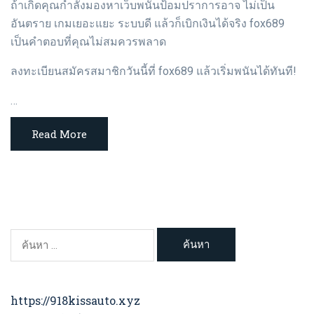
ถ้าเกิดคุณกำลังมองหาเว็บพนันป้อมปราการอาจ ไม่เป็น
อันตราย เกมเยอะแยะ ระบบดี แล้วก็เบิกเงินได้จริง fox689
เป็นคำตอบที่คุณไม่สมควรพลาด
ลงทะเบียนสมัครสมาชิกวันนี้ที่ fox689 แล้วเริ่มพนันได้ทันที!
…
Read More
ค้นหา
สำหรับ:
https://918kissauto.xyz