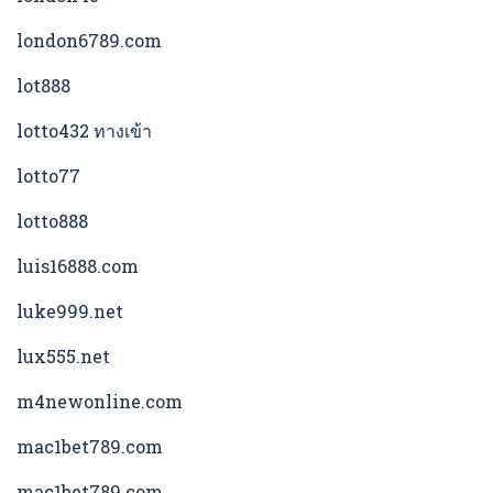
london6789.com
lot888
lotto432 ทางเข้า
lotto77
lotto888
luis16888.com
luke999.net
lux555.net
m4newonline.com
mac1bet789.com
mac1bet789.com