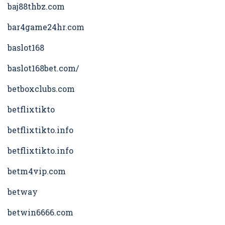
baj88thbz.com
bar4game24hr.com
baslot168
baslot168bet.com/
betboxclubs.com
betflixtikto
betflixtikto.info
betflixtikto.info
betm4vip.com
betway
betwin6666.com