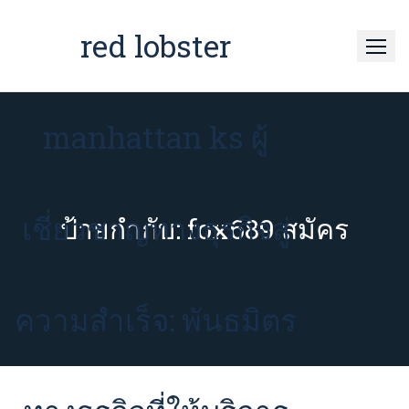
Skip
to
red lobster
content
manhattan ks ผู้
เชี่ยวชาญทางธุรกิจสู่
ป้ายกำกับ:
fox689 สมัคร
ความสำเร็จ: พันธมิตร