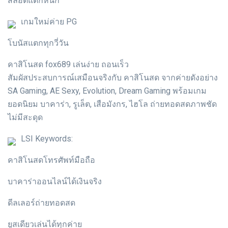
สล็อตแตกหนัก
เกมใหม่ค่าย PG
โบนัสแตกทุกวี่วัน
คาสิโนสด fox689 เล่นง่าย ถอนเร็ว
สัมผัสประสบการณ์เสมือนจริงกับ คาสิโนสด จากค่ายดังอย่าง
SA Gaming, AE Sexy, Evolution, Dream Gaming พร้อมเกม
ยอดนิยม บาคาร่า, รูเล็ต, เสือมังกร, ไฮโล ถ่ายทอดสดภาพชัด
ไม่มีสะดุด
LSI Keywords:
คาสิโนสดโทรศัพท์มือถือ
บาคาร่าออนไลน์ได้เงินจริง
ดีลเลอร์ถ่ายทอดสด
ยูสเดียวเล่นได้ทุกค่าย