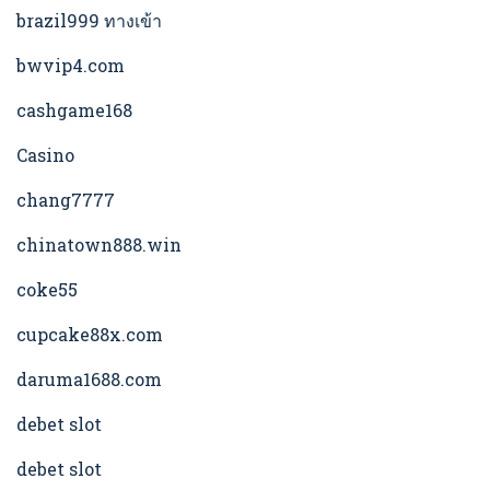
brazil999 ทางเข้า
bwvip4.com
cashgame168
Casino
chang7777
chinatown888.win
coke55
cupcake88x.com
daruma1688.com
debet slot
debet slot