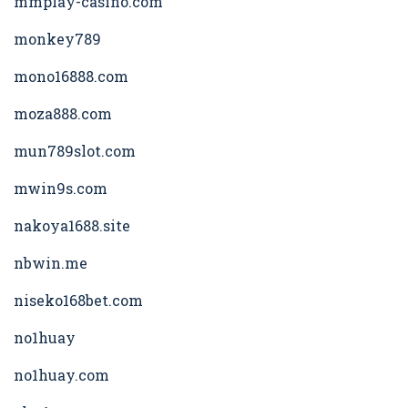
mmplay-casino.com
monkey789
mono16888.com
moza888.com
mun789slot.com
mwin9s.com
nakoya1688.site
nbwin.me
niseko168bet.com
no1huay
no1huay.com