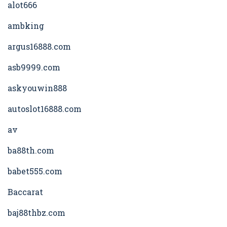
alot666
ambking
argus16888.com
asb9999.com
askyouwin888
autoslot16888.com
av
ba88th.com
babet555.com
Baccarat
baj88thbz.com