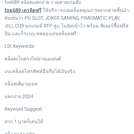
fox689 สล็อตแตกง่าย รวมค่ายเกมดัง
fox689 เครดิตฟรี
ให้บริการเกมสล็อตคุณภาพจากค่ายชั้นนำ
ดังเช่นว่า PG SLOT, JOKER GAMING, PRAGMATIC PLAY,
JILI, CQ9 ทุกเกมมี RTP สูง, โบนัสเข้าไว พร้อม ฟีเจอร์ซื้อฟรีส
ปิน และก็ระบบ ทดลองเล่นสล็อตฟรี
LSI Keywords:
สล็อตเว็บตรงไม่ผ่านเอเย่นต์
เกมสล็อตโทรศัพท์มือถือได้เงินจริง
สล็อตเติมวอเลท
แตกง่าย 2024
Keyword Suggest:
ฝาก 1 บาทก็เล่นได้