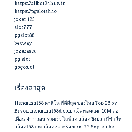
https://allbet24hr.win
https://pgslotth.io
joker 123
slot777
pgslot88
betway
jokerasia
pg slot
gogoslot
เรื่องล่าสุด
Hengjing168 คาสิโน ที่ดีที่สุด ของไทย Top 28 by
Bryon hengjing168d.com แจ็คพอตแตก 10M ต่อ
เดือน ฝาก-ถอน รวดเร็ว ไลฟ์สด สล็อต ยิงปลา กีฬา ไพ่
สล็อต168 เกมสล็อตหลายร้อยแบบ 27 September