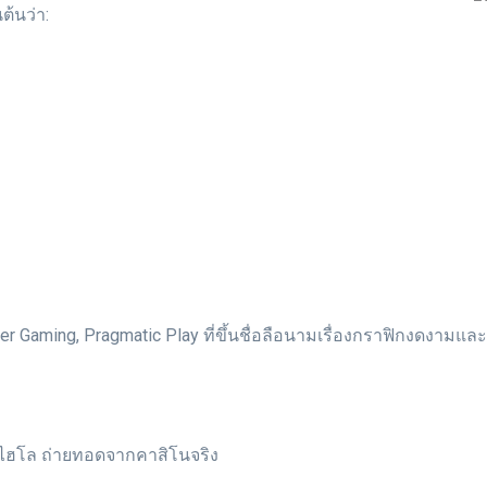
ต้นว่า:
r Gaming, Pragmatic Play ที่ขึ้นชื่อลือนามเรื่องกราฟิกงดงามและ
็ต ไฮโล ถ่ายทอดจากคาสิโนจริง