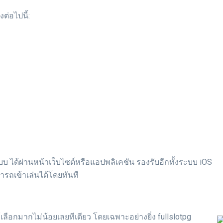
ต่อไปนี้:
ระบบ ได้ผ่านหน้าเว็บไซต์หรือแอปพลิเคชัน รองรับอีกทั้งระบบ iOS
ารถเข้าเล่นได้โดยทันที
ีให้เลือกมากไม่น้อยเลยทีเดียว โดยเฉพาะอย่างยิ่ง fullslotpg