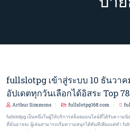
ป้าย
fullslotpg เข้าสู่ระบบ 10 ธันวา
อัปเดตทุกวันเลือกได้อิสระ Top 
Arthur Simmons
fullslotpg168.com
fu
fullslotpg เป็นหนึ่งในผู้ให้บริการสล็อตออนไลน์ที่ได้รับความนิย
ที่มั่นอาจจะ ผู้เล่นสามารถเริ่มความสนุกได้ทันทีเพียงแค่ทำ fu