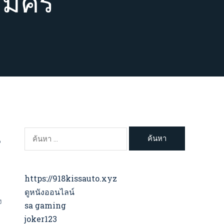
สมัคร
น
ค้นหา
สำหรับ:
https://918kissauto.xyz
ดูหนังออนไลน์
ง
sa gaming
joker123