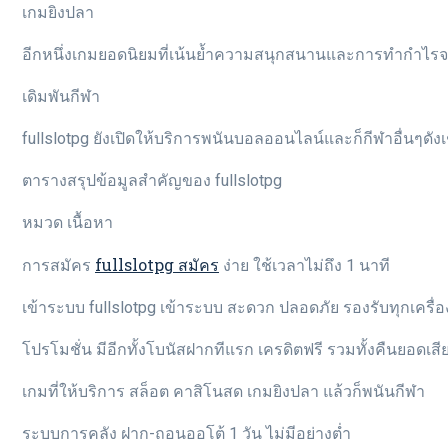
เกมยิงปลา
อีกหนึ่งเกมยอดนิยมที่เน้นย้ำความสนุกสนานและการทำกำไร
เดิมพันกีฬา
fullslotpg ยังเปิดให้บริการพนันบอลออนไลน์และก็กีฬาอื่นๆดัง
ตารางสรุปข้อมูลสำคัญของ fullslotpg
หมวด เนื้อหา
fullslotpg สมัคร
การสมัคร
ง่าย ใช้เวลาไม่ถึง 1 นาที
เข้าระบบ fullslotpg เข้าระบบ สะดวก ปลอดภัย รองรับทุกเครื่อง
โปรโมชั่น มีอีกทั้งโบนัสฝากทีแรก เครดิตฟรี รวมทั้งคืนยอดเสี
เกมที่ให้บริการ สล็อต คาสิโนสด เกมยิงปลา แล้วก็พนันกีฬา
ระบบการคลัง ฝาก-ถอนออโต้ 1 วัน ไม่มีอย่างต่ำ