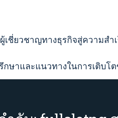
้เชี่ยวชาญทางธุรกิจสู่ความสำเร
ำปรึกษาและแนวทางในการเติบโต