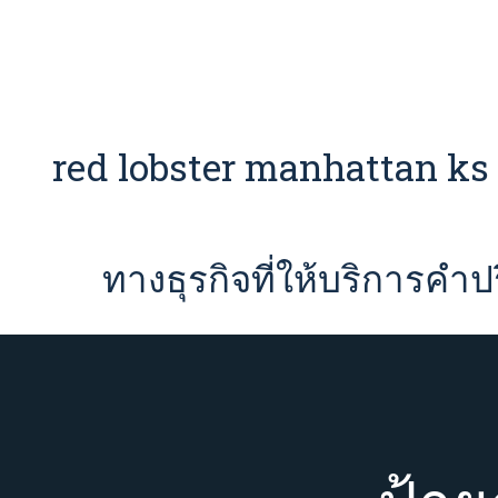
Skip
to
content
red lobster manhattan ks ผู
ทางธุรกิจที่ให้บริการค