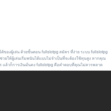
องผู้เล่น ด้วยขั้นตอน fullslotpg สมัคร ที่ง่าย ระบบ fullslotpg
่ช่วยให้ผู้เล่นเริ่มพนันได้แบบไม่จำเป็นที่จะต้องใช้ทุนสูง หากคุณ
ร แล้วก็การเงินมั่นคง fullslotpg คือคำตอบที่คุณไม่ควรพลาด