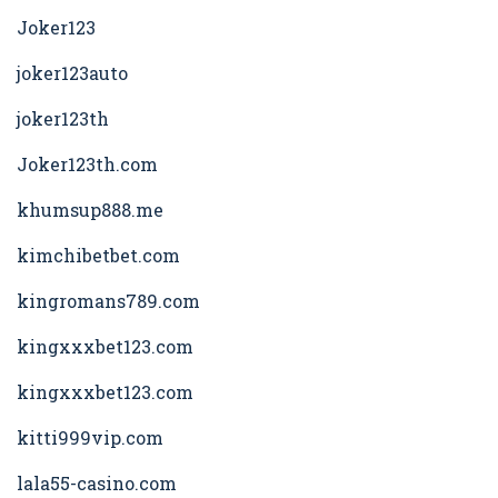
Joker123
joker123auto
joker123th
Joker123th.com
khumsup888.me
kimchibetbet.com
kingromans789.com
kingxxxbet123.com
kingxxxbet123.com
kitti999vip.com
lala55-casino.com