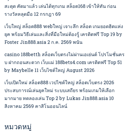
สะดุด คัดมาแล้ว เล่นได้ทุกเกม สล็อต168 เข้าให้ทัน ก่อน
รางวัลหลุดมือ 12 กรกฎา 69
เว็บใหญ่ สล็อต888 webใหญ่ เจาะลึก สล็อต เกมยอดฮิตแห่ง
ยุค พร้อมวิธีเล่นและสิ่งที่มือใหม่ต้องรู้ เครดิตฟรี Top 19 by
Foster Jin888.asia 2 ก.ค. 2569 พนัน
casino 188betth สล็อตเว็บตรงไม่ผ่านเอเย่นต์ โปรโมชั่นคร
บ ฝากถอนสะดวก เว็บแม่ 188bets4.com เครดิตฟรี Top 51
by Maybelle 11 เว็บไซต์ใหญ่ August 2026
เว็บเปิดใหม่ สล็อต888 เวปไซต์ใหญ่ สล็อตเว็บตรง 2026
ประสบการณ์เล่นยุคใหม่ ระบบเสถียร พร้อมเกมให้เลือก
มากมาย ทดลองเล่น Top 2 by Lukas Jin888.asia 10
สิงหาคม 2569 คาสิโนออนไลน์
หมวดหมู่