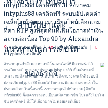
ทางธุรกิจที่ให้บริการ
infyplus88 เครดิตฟรี 31 สิงหาคม
infyplus88 เครดิตฟรี ระบบอัปเดตค่า
เฉลี่ยโบนัสแตกแบบเรียลไทม์เลือกเกม
คำปรึกษาและ
ที่ค่า RTP สูงที่สุดทันทีเพิ่มโอกาสทำเงิน
อย่างต่อเนื่อง Top 90 by Alexandra
แนวทางในการเติบโต
Arthur Simmons
infyplus888.info
infyplus88 เครดิตฟรี
ถ้าหากคุณกำลังมองหาคาสิโนออนไลน์ที่มีความน่าไว้
ของธุรกิจ
วางใจและมีเกมนานาประการ infyplus88 เป็นคำตอบที่
เหมาะสมที่สุด! ด้วยการให้บริการที่ครบวงจรแล้วก็ระบบที่
ปลอดภัย infyplus88 ก็เลยได้รับความนิยมอย่างรวดเร็วใน
ประเทศไทย ในเนื้อหานี้ เราจะพาคุณไปทำความรู้จักกับ
infyplus88 ตั้งแต่การลงทะเบียนสมัครสมาชิก ไปจนถึงโปรโม
ชั่น เครดิตฟรี ที่มีให้เลือกมากไม่น้อยเลยทีเดียว