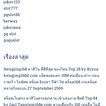
joker 123
slot777
pgslot88
betway
jokerasia
pg slot
gogoslot
เรื่องล่าสุด
Hengjing168 คาสิโน ที่ดีที่สุด ของไทย Top 28 by Bryon
hengjing168d.com แจ็คพอตแตก 10M ต่อเดือน ฝาก-ถอน
รวดเร็ว ไลฟ์สด สล็อต ยิงปลา กีฬา ไพ่ สล็อต168 เกมสล็อต
หลายร้อยแบบ 27 September 2569
สล็อตเว็บตรง คาสิโนครบทุกค่าย เข้าเล่นง่าย ฟีลดี Top 84
by Gail Tangtem168e.com ชวนเพื่อนรับ 100 เล่นลื่น ไม่มี