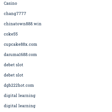
Casino
chang7777
chinatown888.win
coke55
cupcake88x.com
daruma1688.com
debet slot
debet slot
dgb222hot.com
digital learning
digital learning