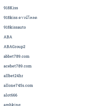
918Kiss
918kiss ดาวน์โหลด
918kissauto
ABA
ABAGroup2
abbet789.com
acebet789.com
allbet24hr
allone745s.com
alot666
ambking