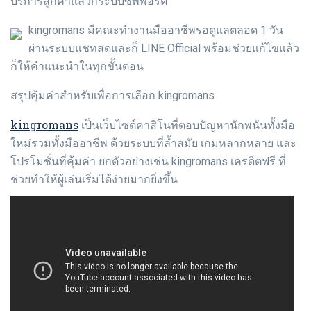
บริการลูกค้าแล้วก็ระบบซัพพอร์ต
kingromans มีคณะทำงานมืออาชีพรอดูแลตลอด 1 วัน
ผ่านระบบแชทสดและก็ LINE Official พร้อมช่วยแก้ไขแล้ว
ก็ให้คำแนะนำในทุกขั้นตอน
สรุปคุ้มค่าสำหรับเพื่อการเลือก kingromans
kingromans
เป็นเว็บไซต์คาสิโนที่ตอบปัญหานักพนันทั้งมือ
ใหม่รวมทั้งมืออาชีพ ด้วยระบบที่ล้ำสมัย เกมหลากหลาย และ
โปรโมชั่นที่คุ้มค่า ยกตัวอย่างเช่น kingromans เครดิตฟรี ที่
ช่วยทำให้ผู้เล่นเริ่มได้ง่ายมากยิ่งขึ้น