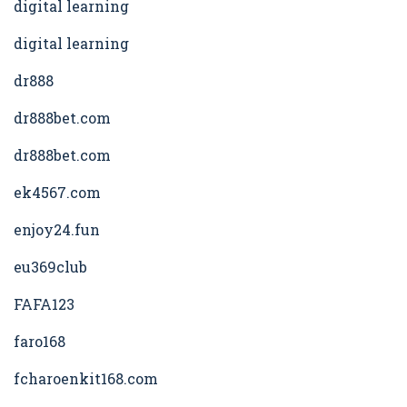
digital learning
digital learning
dr888
dr888bet.com
dr888bet.com
ek4567.com
enjoy24.fun
eu369club
FAFA123
faro168
fcharoenkit168.com