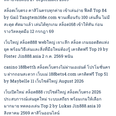
สล็อตเว็บตรง คาสิโนครบทุกค่าย เข้าเล่นง่าย ฟีลดี Top 84
by Gail Tangtem168e.com ชวนเพื่อนรับ 100 เล่นลื่น ไม่มี
สะดุด คัดมาแล้ว เล่นได้ทุกเกม สล็อต168 เข้าให้ทัน ก่อน
รางวัลหลุดมือ 12 กรกฎา 69
เว็บใหญ่ สล็อต888 webใหญ่ เจาะลึก สล็อต เกมยอดฮิตแห่ง
ยุค พร้อมวิธีเล่นและสิ่งที่มือใหม่ต้องรู้ เครดิตฟรี Top 19 by
Foster Jin888.asia 2 ก.ค. 2569 พนัน
casino 188betth สล็อตเว็บตรงไม่ผ่านเอเย่นต์ โปรโมชั่นคร
บ ฝากถอนสะดวก เว็บแม่ 188bets4.com เครดิตฟรี Top 51
by Maybelle 11 เว็บไซต์ใหญ่ August 2026
เว็บเปิดใหม่ สล็อต888 เวปไซต์ใหญ่ สล็อตเว็บตรง 2026
ประสบการณ์เล่นยุคใหม่ ระบบเสถียร พร้อมเกมให้เลือก
มากมาย ทดลองเล่น Top 2 by Lukas Jin888.asia 10
สิงหาคม 2569 คาสิโนออนไลน์