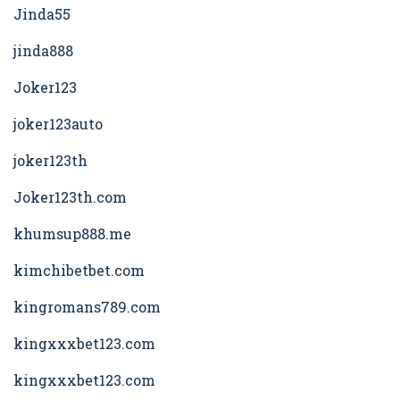
Jinda55
jinda888
Joker123
joker123auto
joker123th
Joker123th.com
khumsup888.me
kimchibetbet.com
kingromans789.com
kingxxxbet123.com
kingxxxbet123.com