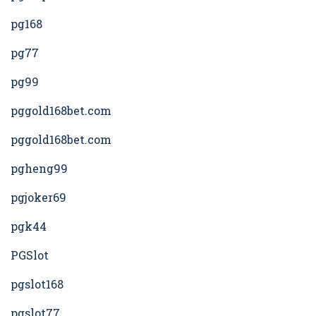
pg168
pg77
pg99
pggold168bet.com
pggold168bet.com
pgheng99
pgjoker69
pgk44
PGSlot
pgslot168
pgslot77