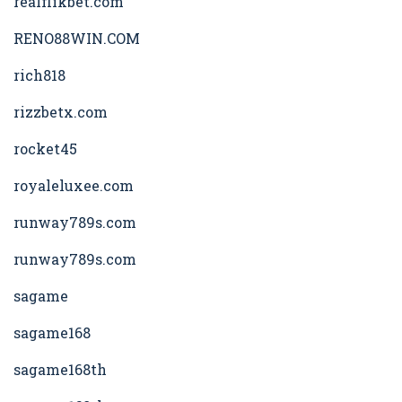
realflikbet.com
RENO88WIN.COM
rich818
rizzbetx.com
rocket45
royaleluxee.com
runway789s.com
runway789s.com
sagame
sagame168
sagame168th