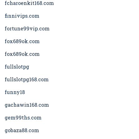
fcharoenkit168.com
finnivips.com
fortune99vip.com
fox689ok.com
fox689ok.com
fullslotpg
fullslotpg168.com
funny18
gachawin168.com
gem99ths.com
gobaza88.com