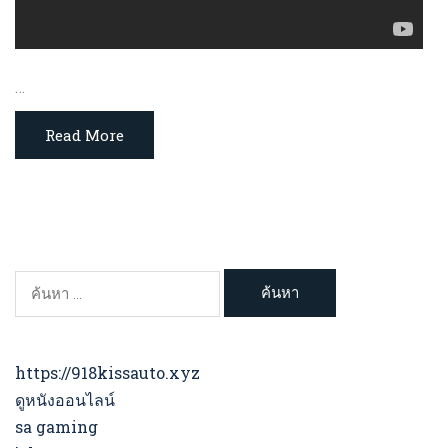
…
Read More
ค้นหา
สำหรับ:
https://918kissauto.xyz
ดูหนังออนไลน์
sa gaming