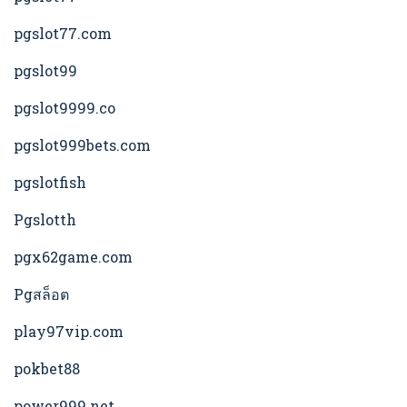
pgslot77.com
pgslot99
pgslot9999.co
pgslot999bets.com
pgslotfish
Pgslotth
pgx62game.com
Pgสล็อต
play97vip.com
pokbet88
power999.net