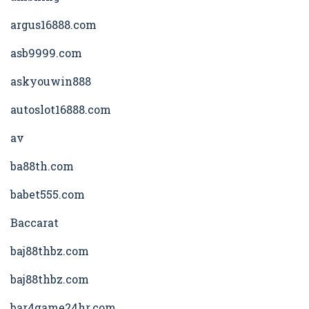
argus16888.com
asb9999.com
askyouwin888
autoslot16888.com
av
ba88th.com
babet555.com
Baccarat
baj88thbz.com
baj88thbz.com
bar4game24hr.com