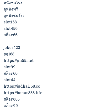
หนังชนโรง
ดูหนังฟรี
ดูหนังชนโรง
slot168
slot456
สล็อต66
joker 123
pg168
https://jin55.net
slot99
สล็อต66
slot44
https://judhai168.co
https://bonus888.life
สล็อต888
สล็อต99