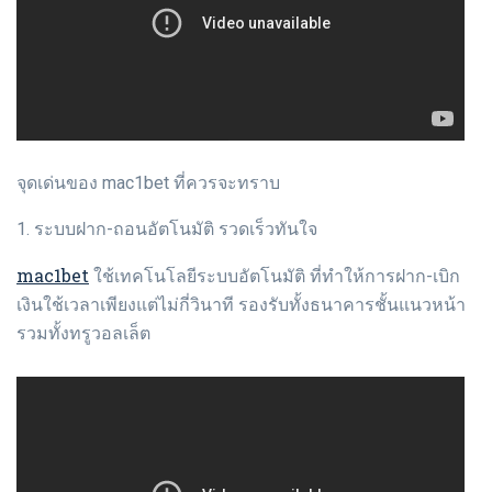
จุดเด่นของ mac1bet ที่ควรจะทราบ
1. ระบบฝาก-ถอนอัตโนมัติ รวดเร็วทันใจ
mac1bet
ใช้เทคโนโลยีระบบอัตโนมัติ ที่ทำให้การฝาก-เบิก
เงินใช้เวลาเพียงแต่ไม่กี่วินาที รองรับทั้งธนาคารชั้นแนวหน้า
รวมทั้งทรูวอลเล็ต