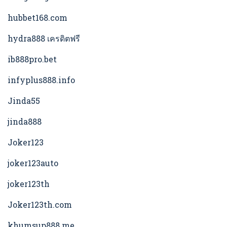
hubbet168.com
hydra888 เครดิตฟรี
ib888pro.bet
infyplus888.info
Jinda55
jinda888
Joker123
joker123auto
joker123th
Joker123th.com
khumsup888.me