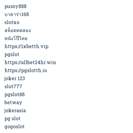
pussy888
บาคาร่า168
slotxo
สล็อตทดลอง
หนังโป๊ไทย
https://1xbetth.vip
pgslot
https://allbet24hr.win
https://pgslotth.io
joker 123
slot777
pgslot88
betway
jokerasia
pg slot
gogoslot