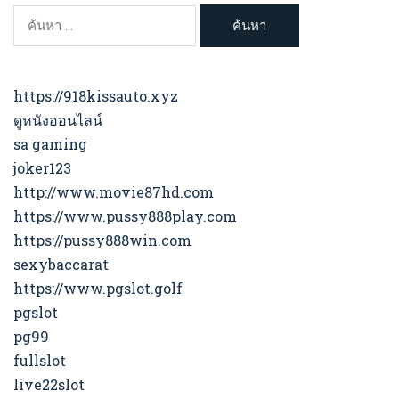
ค้นหา
สำหรับ:
https://918kissauto.xyz
ดูหนังออนไลน์
sa gaming
joker123
http://www.movie87hd.com
https://www.pussy888play.com
https://pussy888win.com
sexybaccarat
https://www.pgslot.golf
pgslot
pg99
fullslot
live22slot