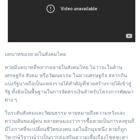
บทบาทของหวยในสังคมไทย
หวยมีบทบาทที่หลากหลายในสังคมไทย ไม่ว่าจะในด้าน
เศรษฐกิจ สังคม หรือวัฒนธรรม ในทางเศรษฐกิจ สลากกิน
แบ่งรัฐบาลถือเป็นแหล่งรายได้สำคัญที่ช่วยสร้างรายได้เข้าสู่
รัฐ ทั้งยังเป็นพื้นฐานในการจัดสรรเงินสำหรับโครงการพัฒนา
ต่าง ๆ
ในระดับสังคมและวัฒนธรรม หวยหมายถึงความหวังและ
ความฝันของผู้คน หลายคนมองว่าการซื้อหวยเป็นการลงทุนที่
มีโอกาสที่จะเปลี่ยนชีวิตของตน แต่ในอีกมุมหนึ่ง หวยก็ถูก
วิพากษ์วิจารณ์ว่าเป็นการส่งเสริมความเชื่อเรื่องโชคชะตา