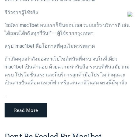
รีวิวจากผู้ใช้จริง
“สมัคร mac1bet หนแรกก็ชื่นชอบเลย ระบบเร็ว บริการดี เล่น
ได้ถอนได้จริงทุกวี่วัน!” – ผู้ใช้จากกรุงเทพฯ
สรุป: mac1bet คือโอกาสที่คุณไม่ควรพลาด
ถ้าเกิดคุณกำลังมองหาเว็บไซต์พนันที่ครบ จบในที่เดียว
mac1bet เป็นคำตอบ ด้วยความน่านับถือ ระบบที่ทันสมัย เกม
ครบ โปรโมชั่นแรง และก็บริการลูกค้ามือโปร ไม่ว่าคุณจะ
เป็นสายปั่นสล็อต แทงกีฬา หรือเล่นคาสิโนสด ตรงนี้มีทุกสิ่ง
…
Read More
Dont Be Fooled By Mac1bet