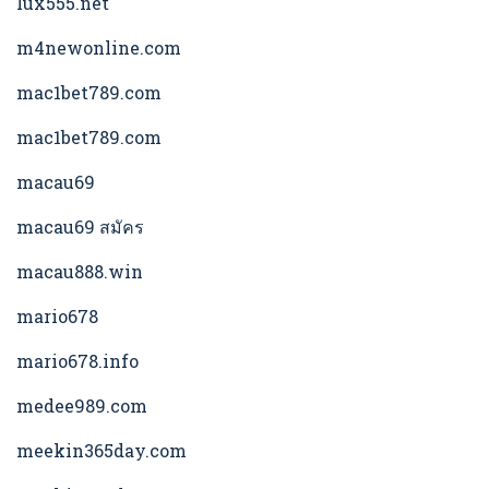
lux555.net
m4newonline.com
mac1bet789.com
mac1bet789.com
macau69
macau69 สมัคร
macau888.win
mario678
mario678.info
medee989.com
meekin365day.com