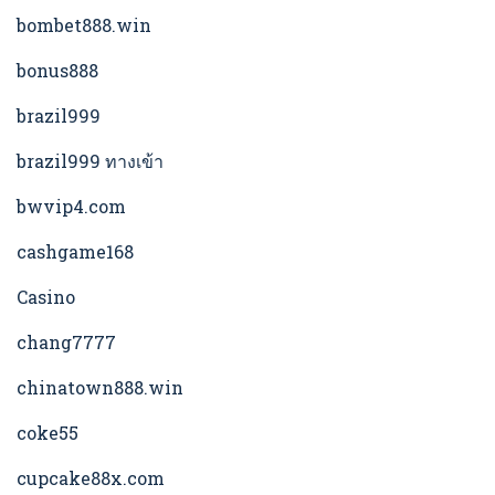
bombet888.win
bonus888
brazil999
brazil999 ทางเข้า
bwvip4.com
cashgame168
Casino
chang7777
chinatown888.win
coke55
cupcake88x.com