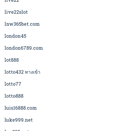
live22slot
lnw365bet.com
london45
london6789.com
lot888
lotto432 ทางเข้า
lotto77
lotto888
luis16888.com
luke999.net