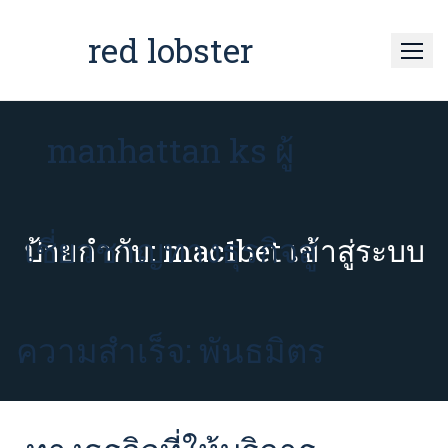
Skip
to
red lobster
content
manhattan ks ผู้
เชี่ยวชาญทางธุรกิจสู่
ป้ายกำกับ:
mac1bet เข้าสู่ระบบ
ความสำเร็จ: พันธมิตร