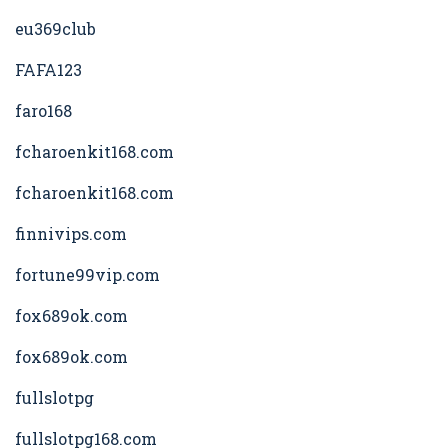
eu369club
FAFA123
faro168
fcharoenkit168.com
fcharoenkit168.com
finnivips.com
fortune99vip.com
fox689ok.com
fox689ok.com
fullslotpg
fullslotpg168.com