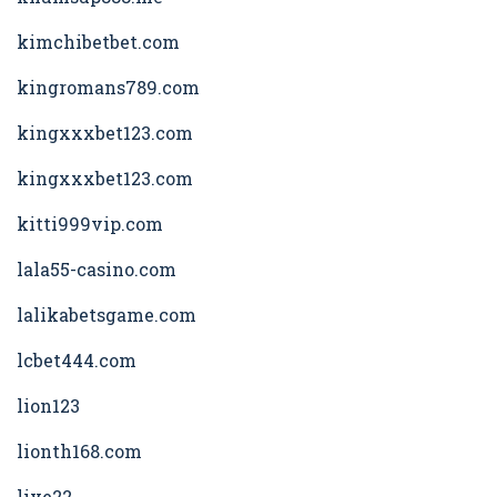
kimchibetbet.com
kingromans789.com
kingxxxbet123.com
kingxxxbet123.com
kitti999vip.com
lala55-casino.com
lalikabetsgame.com
lcbet444.com
lion123
lionth168.com
live22