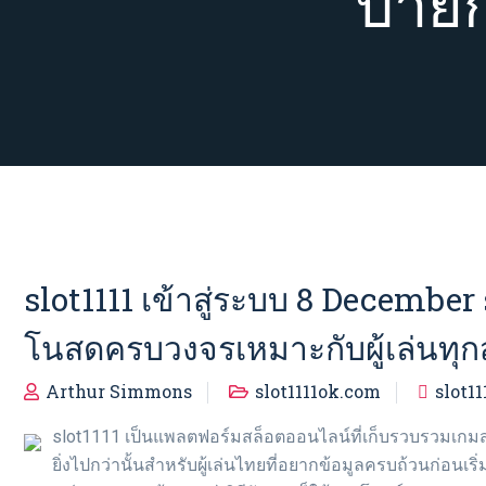
ป้าย
slot1111 เข้าสู่ระบบ 8 December s
โนสดครบวงจรเหมาะกับผู้เล่นทุ
Arthur Simmons
slot1111ok.com
slot11
slot1111 เป็นแพลตฟอร์มสล็อตออนไลน์ที่เก็บรวบรวมเกมส
ยิ่งไปกว่านั้นสำหรับผู้เล่นไทยที่อยากข้อมูลครบถ้วนก่อนเร