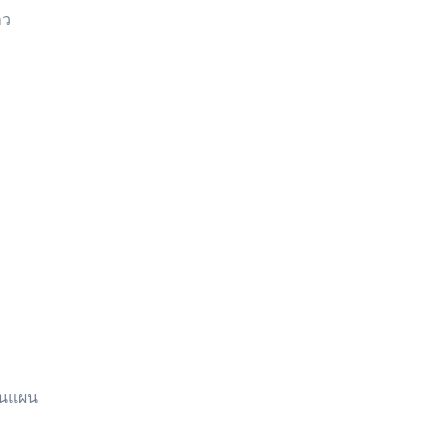
าว
วนแผน