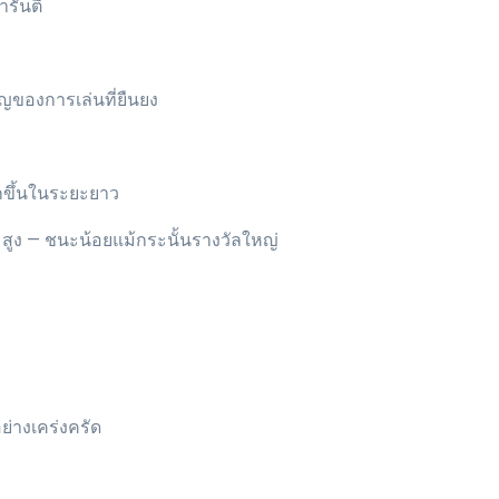
ารันตี
ของการเล่นที่ยืนยง
มากขึ้นในระยะยาว
; สูง — ชนะน้อยแม้กระนั้นรางวัลใหญ่
ย่างเคร่งครัด