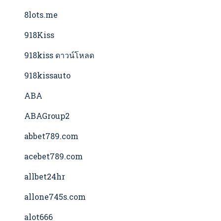
8lots.me
918Kiss
918kiss ดาวน์โหลด
918kissauto
ABA
ABAGroup2
abbet789.com
acebet789.com
allbet24hr
allone745s.com
alot666