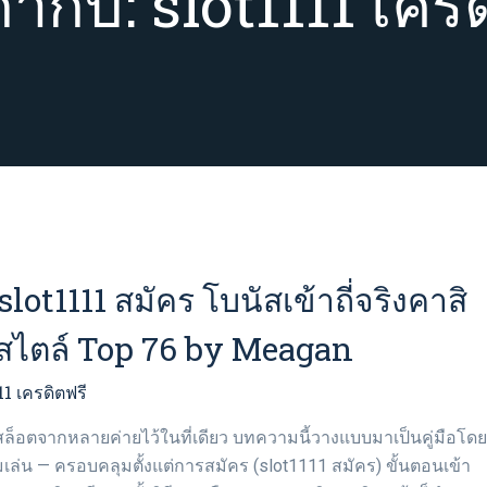
กำกับ:
slot1111 เคร
lot1111 สมัคร โบนัสเข้าถี่จริงคาสิ
กสไตล์ Top 76 by Meagan
11 เครดิตฟรี
ล็อตจากหลายค่ายไว้ในที่เดียว บทความนี้วางแบบมาเป็นคู่มือโดย
ิ่มเล่น — ครอบคลุมตั้งแต่การสมัคร (slot1111 สมัคร) ขั้นตอนเข้า