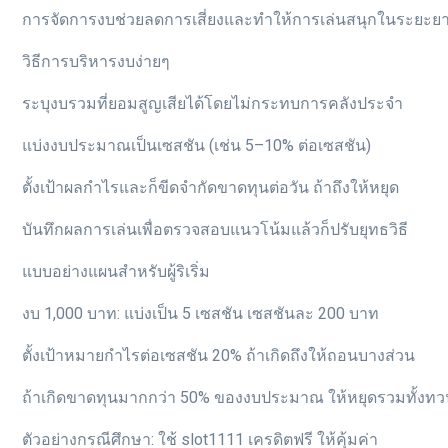
การจัดการงบช่วยลดการเสี่ยงและทำให้การเล่นสนุกในระยะย
วิธีการบริหารงบง่ายๆ
ระบุงบรวมที่ยอมสูญเสียได้โดยไม่กระทบการคลังประจำ
แบ่งงบประมาณเป็นเซสชัน (เช่น 5–10% ต่อเซสชัน)
ตั้งเป้าผลกำไรและก็ขีดจำกัดขาดทุนต่อวัน ถ้าถึงให้หยุด
บันทึกผลการเล่นเพื่อตรวจสอบแนวโน้มแล้วก็ปรับยุทธวิธี
แบบอย่างแผนสำหรับผู้ริเริ่ม
งบ 1,000 บาท: แบ่งเป็น 5 เซสชัน เซสชันละ 200 บาท
ตั้งเป้าหมายกำไรต่อเซสชัน 20% ถ้าเกิดถึงให้ถอนบางส่วน
ถ้าเกิดขาดทุนมากกว่า 50% ของงบประมาณ ให้หยุดรวมทั้งท
ตัวอย่างกรณีศึกษา: ใช้ slot1111 เครดิตฟรี ให้คุ้มค่า