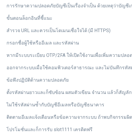
การรักษาความปลอดภัยบัญชีเป็นเรื่องจำเป็น ด้วยเหตุว่าบัญชีเก
ขั้นตอนล็อกอินที่ชี้แนะ
สำรวจ URL และควรเป็นโดเมนเชื่อใจได้ (มี HTTPS)
กรอกชื่อผู้ใช้หรืออีเมล และรหัสผ่าน
หากมีระบบระเบียบ OTP/2FA ให้เปิดใช้งานเพื่อเพิ่มความปลอด
ออกจากระบบเมื่อใช้คอมพิวเตอร์สาธารณะ และไม่บันทึกรหัสผ่
ข้อพึงปฏิบัติด้านความปลอดภัย
ตั้งรหัสผ่านยาวและก็ซับซ้อน ผสมตัวเขียน จำนวน แล้วก็สัญลั
ไม่ใช้รหัสผ่านซ้ำกับบัญชีอีเมลหรือบัญชีธนาคาร
ติดตามอีเมลแจ้งเตือนหรือข้อความจากระบบ ถ้าพบกิจกรรมผิด
โปรโมชั่นและก็การรับ slot1111 เครดิตฟรี