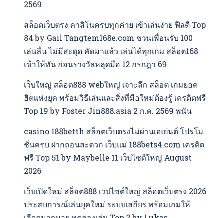
2569
สล็อตเว็บตรง คาสิโนครบทุกค่าย เข้าเล่นง่าย ฟีลดี Top
84 by Gail Tangtem168e.com ชวนเพื่อนรับ 100
เล่นลื่น ไม่มีสะดุด คัดมาแล้ว เล่นได้ทุกเกม สล็อต168
เข้าให้ทัน ก่อนรางวัลหลุดมือ 12 กรกฎา 69
เว็บใหญ่ สล็อต888 webใหญ่ เจาะลึก สล็อต เกมยอด
ฮิตแห่งยุค พร้อมวิธีเล่นและสิ่งที่มือใหม่ต้องรู้ เครดิตฟรี
Top 19 by Foster Jin888.asia 2 ก.ค. 2569 พนัน
casino 188betth สล็อตเว็บตรงไม่ผ่านเอเย่นต์ โปรโม
ชั่นครบ ฝากถอนสะดวก เว็บแม่ 188bets4.com เครดิต
ฟรี Top 51 by Maybelle 11 เว็บไซต์ใหญ่ August
2026
เว็บเปิดใหม่ สล็อต888 เวปไซต์ใหญ่ สล็อตเว็บตรง 2026
ประสบการณ์เล่นยุคใหม่ ระบบเสถียร พร้อมเกมให้
เลือกมากมาย ทดลองเล่น Top 2 by Lukas