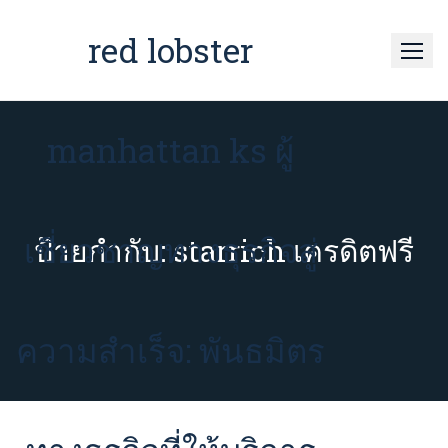
Skip
to
red lobster
content
manhattan ks ผู้
เชี่ยวชาญทางธุรกิจสู่
ป้ายกำกับ:
starrich เครดิตฟรี
ความสำเร็จ: พันธมิตร