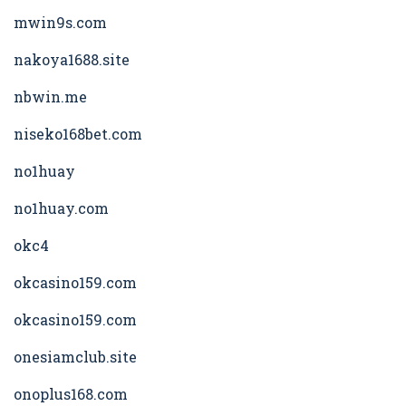
mwin9s.com
nakoya1688.site
nbwin.me
niseko168bet.com
no1huay
no1huay.com
okc4
okcasino159.com
okcasino159.com
onesiamclub.site
onoplus168.com