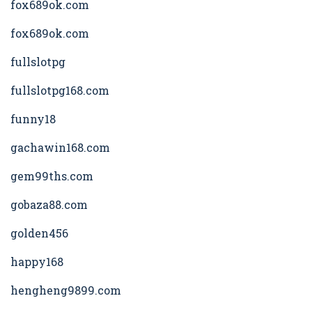
fox689ok.com
fox689ok.com
fullslotpg
fullslotpg168.com
funny18
gachawin168.com
gem99ths.com
gobaza88.com
golden456
happy168
hengheng9899.com