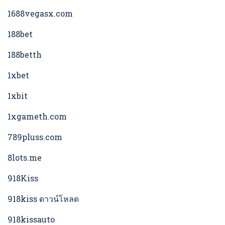
1688vegasx.com
188bet
188betth
1xbet
1xbit
1xgameth.com
789pluss.com
8lots.me
918Kiss
918kiss ดาวน์โหลด
918kissauto