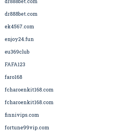
dr888bet.com
dr888bet.com
ek4567.com
enjoy24.fun
eu369club
FAFA123
faro168
fcharoenkit168.com
fcharoenkit168.com
finnivips.com
fortune99vip.com