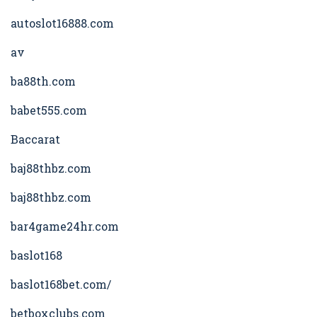
autoslot16888.com
av
ba88th.com
babet555.com
Baccarat
baj88thbz.com
baj88thbz.com
bar4game24hr.com
baslot168
baslot168bet.com/
betboxclubs.com