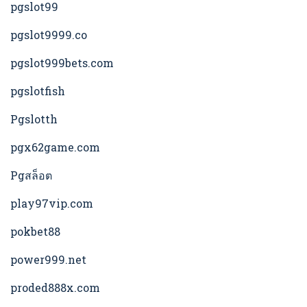
pgslot99
pgslot9999.co
pgslot999bets.com
pgslotfish
Pgslotth
pgx62game.com
Pgสล็อต
play97vip.com
pokbet88
power999.net
proded888x.com