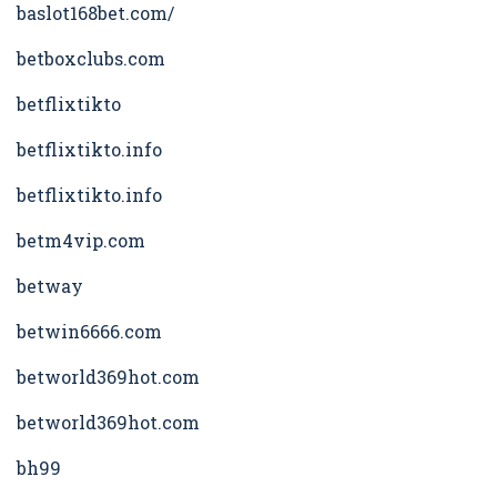
baslot168bet.com/
betboxclubs.com
betflixtikto
betflixtikto.info
betflixtikto.info
betm4vip.com
betway
betwin6666.com
betworld369hot.com
betworld369hot.com
bh99