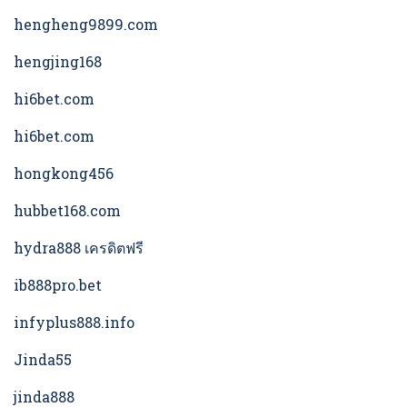
hengheng9899.com
hengjing168
hi6bet.com
hi6bet.com
hongkong456
hubbet168.com
hydra888 เครดิตฟรี
ib888pro.bet
infyplus888.info
Jinda55
jinda888