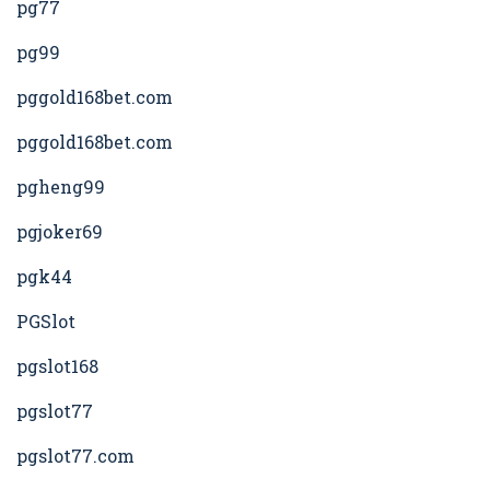
pg77
pg99
pggold168bet.com
pggold168bet.com
pgheng99
pgjoker69
pgk44
PGSlot
pgslot168
pgslot77
pgslot77.com