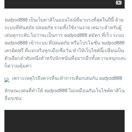
sudyod888 เป็นเว็บคาสิโนออนไลน์ที่มาแรงที่สุดในปีนี้ ด้วย
ระบบที่ทันสมัย ปลอดภัย รวมทั้งใช้งานง่าย เหมาะสำหรับผู้
เล่นทุกระดับ ไม่ว่าจะเป็นการ sudyod888 สมัคร ที่เร็ว ระบบ
sudyod888 เข้าระบบ ที่ปลอดภัย หรือโปรโมชั่น sudyod888
เครดิตฟรี ที่แจกจริงทุกเมื่อเชื่อวัน ทำให้เว็บไซต์นี้เปลี่ยนเป็น
ตัวเลือกลำดับหนึ่งสำหรับนักพนันที่อยากอีกทั้งความสนุกและ
ก็ความคุ้มค่า
เพราะเหตุไรถึงควรที่จะทำการเลือกเล่นกับ sudyod888
ลักษณะเด่นที่ทำให้ sudyod888 ไม่เหมือนกับเว็บไซต์คาสิโน
อื่นๆเช่น: