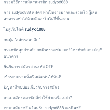
กรรมวิธีการสมัครสมาชิก sudyod888
การ sudyod888 สมัคร ทำเป็นง่ายมากและรวดเร็ว ผู้เล่น
สามารถทำได้ด้วยตัวเองในไม่กี่ขั้นตอน:
sudyod888
ไปสู่เว็บไซต์
กดปุ่ม “สมัครสมาชิก”
กรอกข้อมูลส่วนตัว ยกตัวอย่างเช่น เบอร์โทรศัพท์ และบัญชี
ธนาคาร
ยืนยันการสมัครผ่านรหัส OTP
เข้าระบบรวมทั้งเริ่มเดิมพันได้ทันที
ปัญหาที่พบบ่อยเกี่ยวกับการสมัคร
ถาม: สมัครสมาชิกมีค่าใช้จ่ายหรือเปล่า?
ตอบ: สมัครฟรี พร้อมรับ sudyod888 เครดิตฟรี