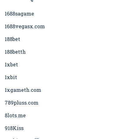
1688sagame
1688vegasx.com
188bet
188betth
1xbet
1xbit
1xgameth.com
789pluss.com
8lots.me
918Kiss