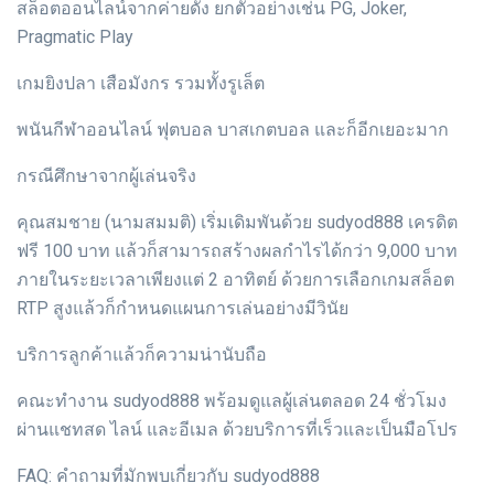
สล็อตออนไลน์จากค่ายดัง ยกตัวอย่างเช่น PG, Joker,
Pragmatic Play
เกมยิงปลา เสือมังกร รวมทั้งรูเล็ต
พนันกีฬาออนไลน์ ฟุตบอล บาสเกตบอล และก็อีกเยอะมาก
กรณีศึกษาจากผู้เล่นจริง
คุณสมชาย (นามสมมติ) เริ่มเดิมพันด้วย sudyod888 เครดิต
ฟรี 100 บาท แล้วก็สามารถสร้างผลกำไรได้กว่า 9,000 บาท
ภายในระยะเวลาเพียงแต่ 2 อาทิตย์ ด้วยการเลือกเกมสล็อต
RTP สูงแล้วก็กำหนดแผนการเล่นอย่างมีวินัย
บริการลูกค้าแล้วก็ความน่านับถือ
คณะทำงาน sudyod888 พร้อมดูแลผู้เล่นตลอด 24 ชั่วโมง
ผ่านแชทสด ไลน์ และอีเมล ด้วยบริการที่เร็วและเป็นมือโปร
FAQ: คำถามที่มักพบเกี่ยวกับ sudyod888