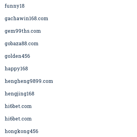
funny18
gachawin168.com
gem99ths.com
gobaza88.com
golden456
happy168
hengheng9899.com
hengjing168
hi6bet.com
hi6bet.com
hongkong456