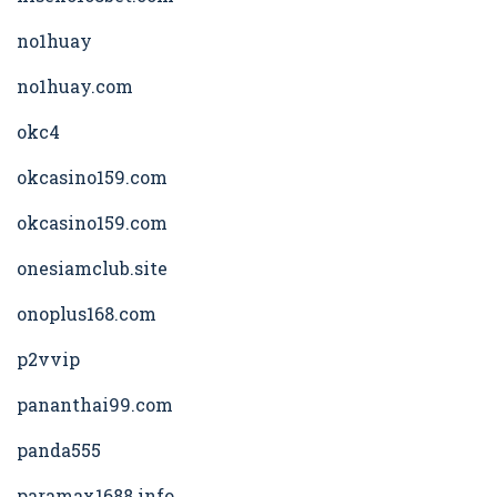
no1huay
no1huay.com
okc4
okcasino159.com
okcasino159.com
onesiamclub.site
onoplus168.com
p2vvip
pananthai99.com
panda555
paramax1688.info