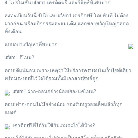
4. โปรโมชั่น ufam1 เครดิตฟรี และก็สิทธิพิเศษมาก
ลงทะเบียนวันนี้ รับไปเลย ufam1 เครดิตฟรี โดยทันที ไม่ต้อง
ฝากก่อน พร้อมกิจกรรมสะสมแต้ม แลกของขวัญใหญ่ตลอด
ทั้งเดือน
แบบอย่างปัญหาที่พบมาก
ufam1 ดีไหม?
ตอบ: ดีแน่นอน เพราะเหตุว่าให้บริการครบจบในเว็บไซต์เดียว
พร้อมระบบที่ไว้ใจได้รวมทั้งมีเอกสารสิทธิ์ถูก
ufam1 ฝาก-ถอนอย่างน้อยเยอะแค่ไหน?
ตอบ: ฝาก-ถอนไม่มีอย่างน้อย รองรับทรูวอลเล็ทแล้วก็ทุก
แบงค์
เครดิตฟรีที่ได้รับใช้กับเกมอะไรได้บ้าง?