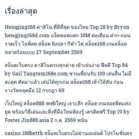
เรื่องล่าสุด
Hengjing168 คาสิโน ที่ดีที่สุด ของไทย Top 28 by Bryon
hengjing168d.com แจ็คพอตแตก 10M ต่อเดือน ฝาก-ถอน
รวดเร็ว ไลฟ์สด สล็อต ยิงปลา กีฬา ไพ่ สล็อต168 เกมสล็อต
หลายร้อยแบบ 27 September 2569
สล็อตเว็บตรง คาสิโนครบทุกค่าย เข้าเล่นง่าย ฟีลดี Top 84
by Gail Tangtem168e.com ชวนเพื่อนรับ 100 เล่นลื่น ไม่มี
สะดุด คัดมาแล้ว เล่นได้ทุกเกม สล็อต168 เข้าให้ทัน ก่อน
รางวัลหลุดมือ 12 กรกฎา 69
เว็บใหญ่ สล็อต888 webใหญ่ เจาะลึก สล็อต เกมยอดฮิตแห่ง
ยุค พร้อมวิธีเล่นและสิ่งที่มือใหม่ต้องรู้ เครดิตฟรี Top 19 by
Foster Jin888.asia 2 ก.ค. 2569 พนัน
casino 188betth สล็อตเว็บตรงไม่ผ่านเอเย่นต์ โปรโมชั่นคร