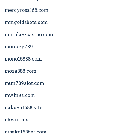
mercyrosa168.com
mmgoldsbets.com
mmplay-casino.com
monkey789
mono16888.com
moza888.com
mun789slot.com
mwin9s.com
nakoya1688.site
nbwin.me
niseko168bet.com