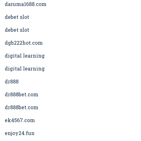
daruma1688.com
debet slot
debet slot
dgb222hot.com
digital learning
digital learning
dr888
dr888bet.com
dr888bet.com
ek4567.com
enjoy24.fun