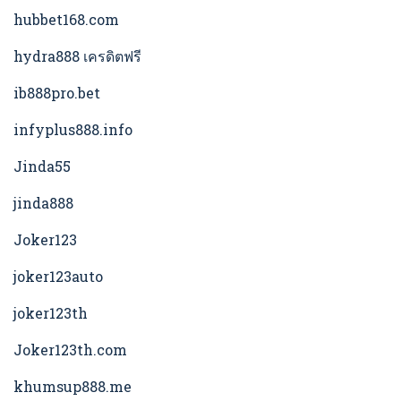
hubbet168.com
hydra888 เครดิตฟรี
ib888pro.bet
infyplus888.info
Jinda55
jinda888
Joker123
joker123auto
joker123th
Joker123th.com
khumsup888.me