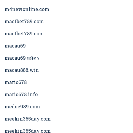
m4newonline.com
mac1bet789.com
mac1bet789.com
macau69
macau69 สมัคร
macau888.win
mario678
mario678.info
medee989.com
meekin365day.com
meekin365day.com