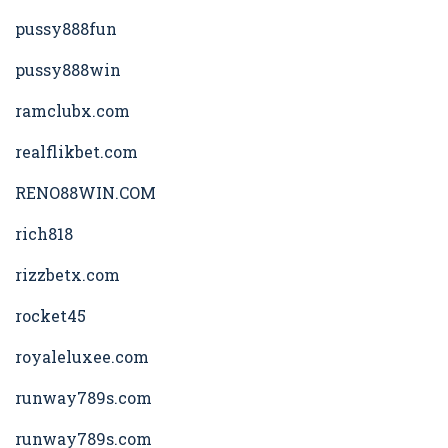
pussy888fun
pussy888win
ramclubx.com
realflikbet.com
RENO88WIN.COM
rich818
rizzbetx.com
rocket45
royaleluxee.com
runway789s.com
runway789s.com