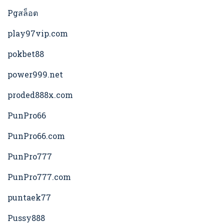
Pgสล็อต
play97vip.com
pokbet88
power999.net
proded888x.com
PunPro66
PunPro66.com
PunPro777
PunPro777.com
puntaek77
Pussy888