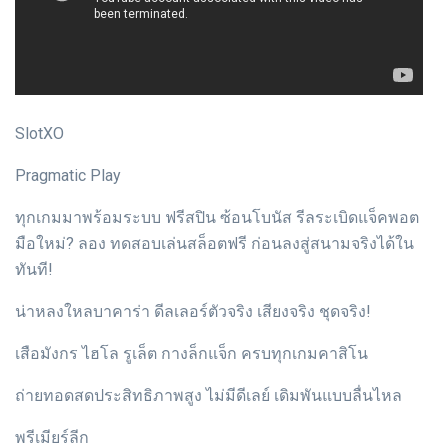
SlotXO
Pragmatic Play
ทุกเกมมาพร้อมระบบ ฟรีสปิน ซ้อนโบนัส รีลระเบิดแจ็คพอต
มือใหม่? ลอง ทดสอบเล่นสล็อตฟรี ก่อนลงสู่สนามจริงได้ใน
ทันที!
น่าหลงใหลบาคาร่า ดีลเลอร์ตัวจริง เสียงจริง ชุดจริง!
เสือมังกร ไฮโล รูเล็ต กางล็กแจ็ก ครบทุกเกมคาสิโน
ถ่ายทอดสดประสิทธิภาพสูง ไม่มีดีเลย์ เดิมพันแบบลื่นไหล
พรีเมียร์ลีก