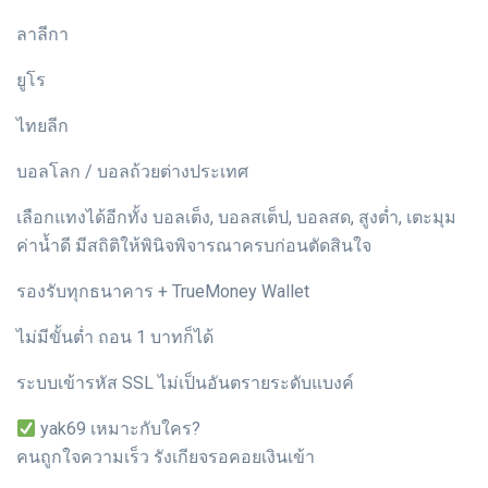
ลาลีกา
ยูโร
ไทยลีก
บอลโลก / บอลถ้วยต่างประเทศ
เลือกแทงได้อีกทั้ง บอลเต็ง, บอลสเต็ป, บอลสด, สูงต่ำ, เตะมุม
ค่าน้ำดี มีสถิติให้พินิจพิจารณาครบก่อนตัดสินใจ
รองรับทุกธนาคาร + TrueMoney Wallet
ไม่มีขั้นต่ำ ถอน 1 บาทก็ได้
ระบบเข้ารหัส SSL ไม่เป็นอันตรายระดับแบงค์
yak69 เหมาะกับใคร?
คนถูกใจความเร็ว รังเกียจรอคอยเงินเข้า