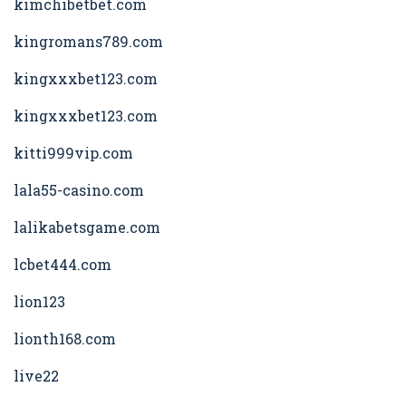
kimchibetbet.com
kingromans789.com
kingxxxbet123.com
kingxxxbet123.com
kitti999vip.com
lala55-casino.com
lalikabetsgame.com
lcbet444.com
lion123
lionth168.com
live22