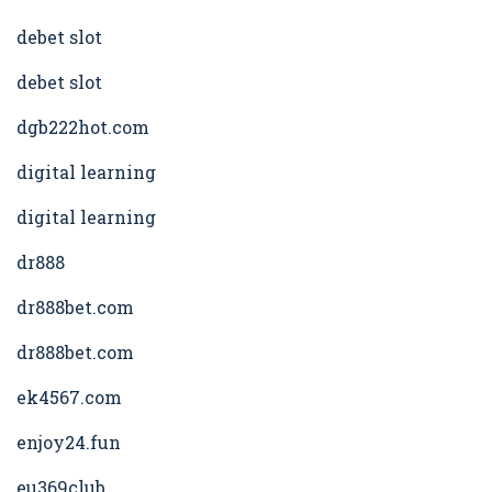
debet slot
debet slot
dgb222hot.com
digital learning
digital learning
dr888
dr888bet.com
dr888bet.com
ek4567.com
enjoy24.fun
eu369club