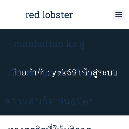
Skip
to
red lobster
content
manhattan ks ผู้
เชี่ยวชาญทางธุรกิจสู่
ป้ายกำกับ:
yak69 เข้าสู่ระบบ
ความสำเร็จ: พันธมิตร