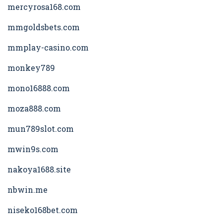
mercyrosa168.com
mmgoldsbets.com
mmplay-casino.com
monkey789
mono16888.com
moza888.com
mun789slot.com
mwin9s.com
nakoya1688.site
nbwin.me
niseko168bet.com