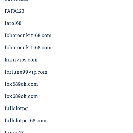
FAFA123
faro168
fcharoenkit168.com
fcharoenkit168.com
finnivips.com
fortune99vip.com
fox689ok.com
fox689ok.com
fullslotpg
fullslotpg168.com
funny18