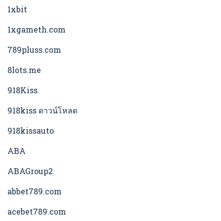
1xbit
1xgameth.com
789pluss.com
8lots.me
918Kiss
918kiss ดาวน์โหลด
918kissauto
ABA
ABAGroup2
abbet789.com
acebet789.com