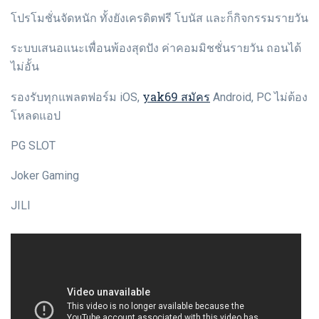
โปรโมชั่นจัดหนัก ทั้งยังเครดิตฟรี โบนัส และก็กิจกรรมรายวัน
ระบบเสนอแนะเพื่อนพ้องสุดปัง ค่าคอมมิชชั่นรายวัน ถอนได้
ไม่อั้น
yak69 สมัคร
รองรับทุกแพลตฟอร์ม iOS,
Android, PC ไม่ต้อง
โหลดแอป
PG SLOT
Joker Gaming
JILI