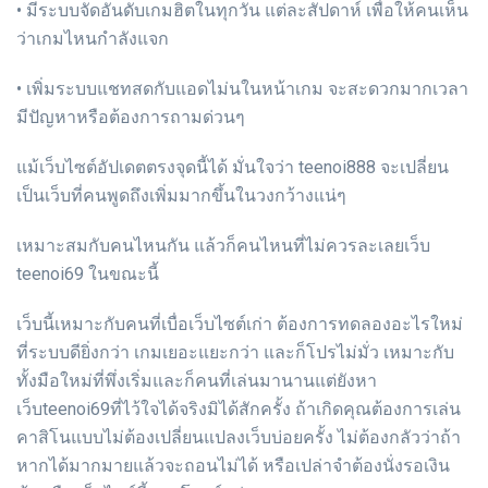
• มีระบบจัดอันดับเกมฮิตในทุกวัน แต่ละสัปดาห์ เพื่อให้คนเห็น
ว่าเกมไหนกำลังแจก
• เพิ่มระบบแชทสดกับแอดไม่นในหน้าเกม จะสะดวกมากเวลา
มีปัญหาหรือต้องการถามด่วนๆ
แม้เว็บไซต์อัปเดตตรงจุดนี้ได้ มั่นใจว่า teenoi888 จะเปลี่ยน
เป็นเว็บที่คนพูดถึงเพิ่มมากขึ้นในวงกว้างแน่ๆ
เหมาะสมกับคนไหนกัน แล้วก็คนไหนที่ไม่ควรละเลยเว็บ
teenoi69 ในขณะนี้
เว็บนี้เหมาะกับคนที่เบื่อเว็บไซต์เก่า ต้องการทดลองอะไรใหม่
ที่ระบบดียิ่งกว่า เกมเยอะแยะกว่า และก็โปรไม่มั่ว เหมาะกับ
ทั้งมือใหม่ที่พึ่งเริ่มและก็คนที่เล่นมานานแต่ยังหา
เว็บteenoi69ที่ไว้ใจได้จริงมิได้สักครั้ง ถ้าเกิดคุณต้องการเล่น
คาสิโนแบบไม่ต้องเปลี่ยนแปลงเว็บบ่อยครั้ง ไม่ต้องกลัวว่าถ้า
หากได้มากมายแล้วจะถอนไม่ได้ หรือเปล่าจำต้องนั่งรอเงิน