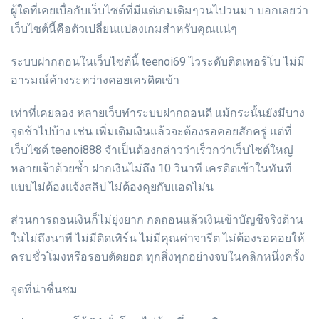
ผู้ใดที่เคยเบื่อกับเว็บไซต์ที่มีแต่เกมเดิมๆวนไปวนมา บอกเลยว่า
เว็บไซต์นี้คือตัวเปลี่ยนแปลงเกมสำหรับคุณแน่ๆ
ระบบฝากถอนในเว็บไซต์นี้ teenoi69 ไวระดับติดเทอร์โบ ไม่มี
อารมณ์ค้างระหว่างคอยเครดิตเข้า
เท่าที่เคยลอง หลายเว็บทำระบบฝากถอนดี แม้กระนั้นยังมีบาง
จุดช้าไปบ้าง เช่น เพิ่มเติมเงินแล้วจะต้องรอคอยสักครู่ แต่ที่
เว็บไซต์ teenoi888 จำเป็นต้องกล่าวว่าเร็วกว่าเว็บไซต์ใหญ่
หลายเจ้าด้วยซ้ำ ฝากเงินไม่ถึง 10 วินาที เครดิตเข้าในทันที
แบบไม่ต้องแจ้งสลิป ไม่ต้องคุยกับแอดไม่น
ส่วนการถอนเงินก็ไม่ยุ่งยาก กดถอนแล้วเงินเข้าบัญชีจริงด้าน
ในไม่ถึงนาที ไม่มีติดเทิร์น ไม่มีคุณค่าจารีต ไม่ต้องรอคอยให้
ครบชั่วโมงหรือรอบตัดยอด ทุกสิ่งทุกอย่างจบในคลิกหนึ่งครั้ง
จุดที่น่าชื่นชม