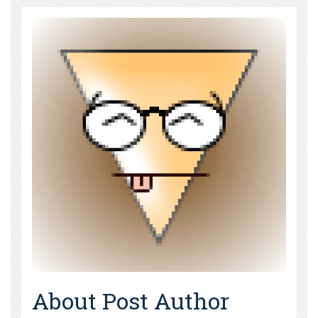
About Post Author