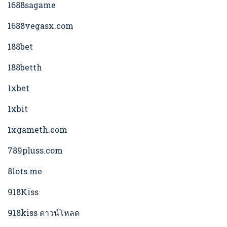
1688sagame
1688vegasx.com
188bet
188betth
1xbet
1xbit
1xgameth.com
789pluss.com
8lots.me
918Kiss
918kiss ดาวน์โหลด