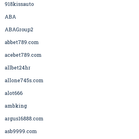
918kissauto
ABA
ABAGroup2
abbet789.com
acebet789.com
allbet24hr
allone745s.com
alot666
ambking
argus16888.com
asb9999.com