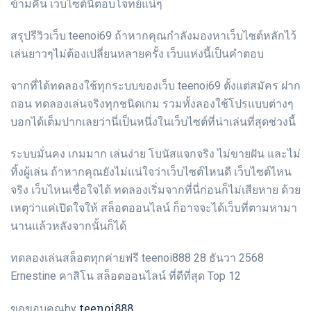
ข้ามคืน เว็บไซต์นี้ตอบโจทย์แน่ๆ
สรุปรีวิวเว็บ teenoi69 ถ้าหากคุณกำลังมองหาเว็บไซต์หลักไว้
เล่นยาวๆไม่ต้องเปลี่ยนหลายครั้ง เว็บแห่งนี้เป็นคำตอบ
จากที่ได้ทดลองใช้ทุกระบบของเว็บ teenoi69 ตั้งแต่สมัคร ฝาก
ถอน ทดลองเล่นจริงทุกชนิดเกม รวมทั้งลองใช้โปรแบบต่างๆ
บอกได้เต็มปากเลยว่านี่เป็นหนึ่งในเว็บไซต์ที่น่าเล่นที่สุดช่วงนี้
ระบบมั่นคง เกมมาก เล่นง่าย โบนัสแจกจริง ไม่ขายฝัน และไม่
ทิ้งผู้เล่น ถ้าหากคุณยังไม่แน่ใจว่าเว็บไซต์ไหนดี เว็บไซต์ไหน
จริง เว็บไหนเชื่อใจได้ ทดลองเริ่มจากที่นี่ก่อนก็ไม่เสียหาย ด้วย
เหตุว่าแค่เปิดใจให้ สล็อตออนไลน์ ก็อาจจะได้เว็บที่ตามหามา
นานแล้วหลังจากนั้นก็ได้
ทดลองเล่นสล็อตทุกค่ายฟรี teenoi888 28 ธันวา 2568
Ernestine คาสิโน สล็อตออนไลน์ ที่ดีที่สุด Top 12
teenoi888
ขอขอบคุณby