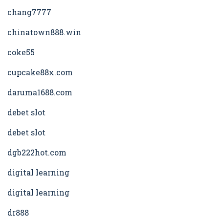
chang7777
chinatown888.win
coke55
cupcake88x.com
daruma1688.com
debet slot
debet slot
dgb222hot.com
digital learning
digital learning
dr888