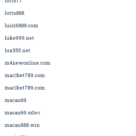
lotto77
lotto888
luis16888.com
luke999.net
lux555.net
m4newonline.com
mac1bet789.com
mac1bet789.com
macau69
macau69 สมัคร
macau888.win