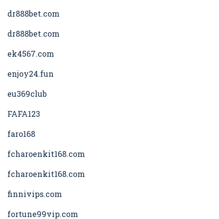
dr888bet.com
dr888bet.com
ek4567.com
enjoy24.fun
eu369club
FAFA123
faro168
fcharoenkit168.com
fcharoenkit168.com
finnivips.com
fortune99vip.com