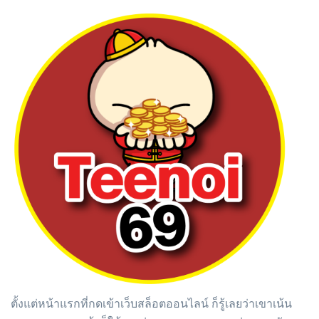
ตั้งแต่หน้าแรกที่กดเข้าเว็บสล็อตออนไลน์ ก็รู้เลยว่าเขาเน้น