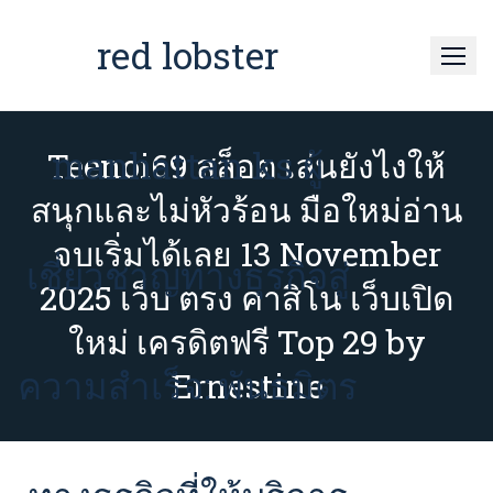
Skip
to
red lobster
content
manhattan ks ผู้
Teenoi69 สล็อต เล่นยังไงให้
สนุกและไม่หัวร้อน มือใหม่อ่าน
จบเริ่มได้เลย 13 November
เชี่ยวชาญทางธุรกิจสู่
2025 เว็บ ตรง คาสิโน เว็บเปิด
ใหม่ เครดิตฟรี Top 29 by
ความสำเร็จ: พันธมิตร
Ernestine