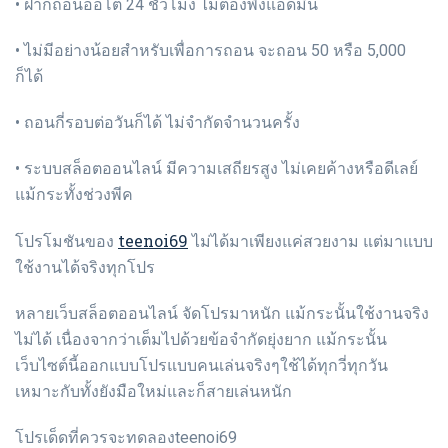
• ฝากถอนออโต้ 24 ชั่วโมง ไม่ต้องพึ่งแอดมิน
• ไม่มีอย่างน้อยสำหรับเพื่อการถอน จะถอน 50 หรือ 5,000
ก็ได้
• ถอนกี่รอบต่อวันก็ได้ ไม่จำกัดจำนวนครั้ง
• ระบบสล็อตออนไลน์ มีความเสถียรสูง ไม่เคยค้างหรือดีเลย์
แม้กระทั้งช่วงพีค
teenoi69
โปรโมชันของ
ไม่ได้มาเพียงแค่สวยงาม แต่มาแบบ
ใช้งานได้จริงทุกโปร
หลายเว็บสล็อตออนไลน์ จัดโปรมาหนัก แม้กระนั้นใช้งานจริง
ไม่ได้ เนื่องจากว่าเต็มไปด้วยข้อจำกัดยุ่งยาก แม้กระนั้น
เว็บไซต์นี้ออกแบบโปรแบบคนเล่นจริงๆใช้ได้ทุกวี่ทุกวัน
เหมาะกับทั้งยังมือใหม่และก็สายเล่นหนัก
โปรเด็ดที่ควรจะทดลองteenoi69