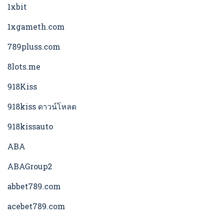
1xbit
1xgameth.com
789pluss.com
8lots.me
918Kiss
918kiss ดาวน์โหลด
918kissauto
ABA
ABAGroup2
abbet789.com
acebet789.com