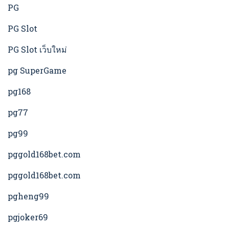
PG
PG Slot
PG Slot เว็บใหม่
pg SuperGame
pg168
pg77
pg99
pggold168bet.com
pggold168bet.com
pgheng99
pgjoker69