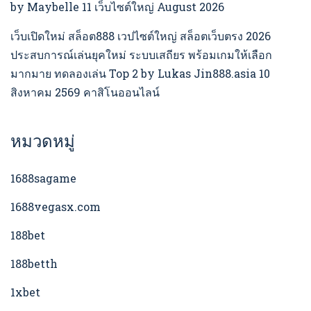
by Maybelle 11 เว็บไซต์ใหญ่ August 2026
เว็บเปิดใหม่ สล็อต888 เวปไซต์ใหญ่ สล็อตเว็บตรง 2026
ประสบการณ์เล่นยุคใหม่ ระบบเสถียร พร้อมเกมให้เลือก
มากมาย ทดลองเล่น Top 2 by Lukas Jin888.asia 10
สิงหาคม 2569 คาสิโนออนไลน์
หมวดหมู่
1688sagame
1688vegasx.com
188bet
188betth
1xbet