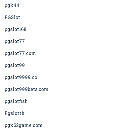
pgk44
PGSlot
pgslot168
pgslot77
pgslot77.com
pgslot99
pgslot9999.co
pgslot999bets.com
pgslotfish
Pgslotth
pgx62game.com