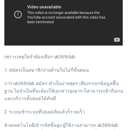
เพราะเหตุใดจำต้องเลือก uk369club
1. สมัครเป็นสมาชิกง่ายด้านในไม่กี่ขั้นตอน
การ uk369club สมัคร ทำเป็นง่ายสุดๆ เพียงกรอกข้อมูลพื้น
ฐาน ไม่จำเป็นที่จะต้องใช้เอกสารยุ่งยาก ก็สามารถเข้าถึงเกม
และบริการทั้งหมดได้ทันที
2. ระบบเข้าระบบที่ปลอดภัยแล้วก็รวดเร็ว
ด้วยเทคโนโลยีเข้ารหัสขั้นสูง ผู้ใช้งานสามารถ uk369club