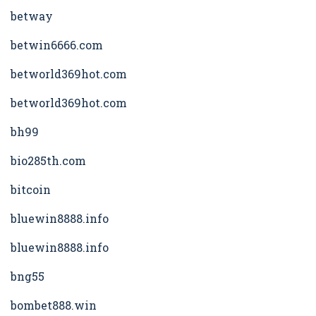
betway
betwin6666.com
betworld369hot.com
betworld369hot.com
bh99
bio285th.com
bitcoin
bluewin8888.info
bluewin8888.info
bng55
bombet888.win