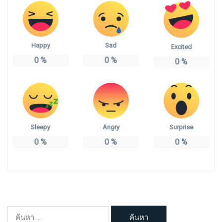
Happy
Sad
Excited
0
%
0
%
0
%
Sleepy
Angry
Surprise
0
%
0
%
0
%
ค้นหา