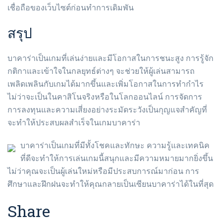
เชื่อถือของเว็บไซต์ก่อนทำการเดิมพัน
สรุป
บาคาร่าเป็นเกมที่เล่นง่ายและมีโอกาสในการชนะสูง การรู้จัก
กติกาและเข้าใจในกลยุทธ์ต่างๆ จะช่วยให้ผู้เล่นสามารถ
เพลิดเพลินกับเกมได้มากขึ้นและเพิ่มโอกาสในการทำกำไร
ไม่ว่าจะเป็นในคาสิโนจริงหรือในโลกออนไลน์ การจัดการ
การลงทุนและความเสี่ยงอย่างระมัดระวังเป็นกุญแจสำคัญที่
จะทำให้ประสบผลสำเร็จในเกมบาคาร่า
บาคาร่าเป็นเกมที่มีทั้งโชคและทักษะ ความรู้และเทคนิค
ที่ดีจะทำให้การเล่นเกมนี้สนุกและมีความหมายมากยิ่งขึ้น
ไม่ว่าคุณจะเป็นผู้เล่นใหม่หรือมีประสบการณ์มาก่อน การ
ศึกษาและฝึกฝนจะทำให้คุณกลายเป็นเซียนบาคาร่าได้ในที่สุด
Share