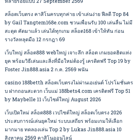
หลายร้อยแบบ 27 September 2569
สล็อตเว็บตรง คาสิโนครบทุกค่าย เข้าเล่นง่าย ฟีลดี Top 84
by Gail Tangtem168e.com ชวนเพื่อนรับ 100 เล่นลื่น ไม่มี
สะดุด คัดมาแล้ว เล่นได้ทุกเกม สล็อต168 เข้าให้ทัน ก่อน
รางวัลหลุดมือ 12 กรกฎา 69
เว็บใหญ่ สล็อต888 webใหญ่ เจาะลึก สล็อต เกมยอดฮิตแห่ง
ยุค พร้อมวิธีเล่นและสิ่งที่มือใหม่ต้องรู้ เครดิตฟรี Top 19 by
Foster Jin888.asia 2 ก.ค. 2569 พนัน
casino 188betth สล็อตเว็บตรงไม่ผ่านเอเย่นต์ โปรโมชั่นคร
บ ฝากถอนสะดวก เว็บแม่ 188bets4.com เครดิตฟรี Top 51
by Maybelle 11 เว็บไซต์ใหญ่ August 2026
เว็บเปิดใหม่ สล็อต888 เวปไซต์ใหญ่ สล็อตเว็บตรง 2026
ประสบการณ์เล่นยุคใหม่ ระบบเสถียร พร้อมเกมให้เลือก
มากมาย ทดลองเล่น Top 2 by Lukas Jin888.asia 10
สิงหาคม 2569 คาสิโนออนไลน์