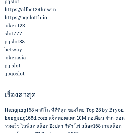
pgslot
https://allbet24hr.win
https://pgslotth.io
joker 123
slot777
pgslot88
betway
jokerasia
pg slot
gogoslot
เรื่องล่าสุด
Hengjing168 คาสิโน ที่ดีที่สุด ของไทย Top 28 by Bryon
hengjing168d.com แจ็คพอตแตก 10M ต่อเดือน ฝาก-ถอน
รวดเร็ว ไลฟ์สด สล็อต ยิงปลา กีฬา ไพ่ สล็อต168 เกมสล็อต