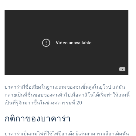
บาคาร่ามีชื่อเสียงในฐานะเกมของชนชั้นสูงในยุโรป แต่มัน
กลายเป็นที่ชื่นชอบของคนทั่วไปเมื่อคาสิโนได้เริ่มทำให้เกมนี้
เป็นที่รู้จักมากขึ้นในช่วงศตวรรษที่ 20
กติกาของบาคาร่า
บาคาร่าเป็นเกมไพ่ที่ใช้ไพ่ป๊อกเด้ง ผู้เล่นสามารถเลือกเดิมพัน