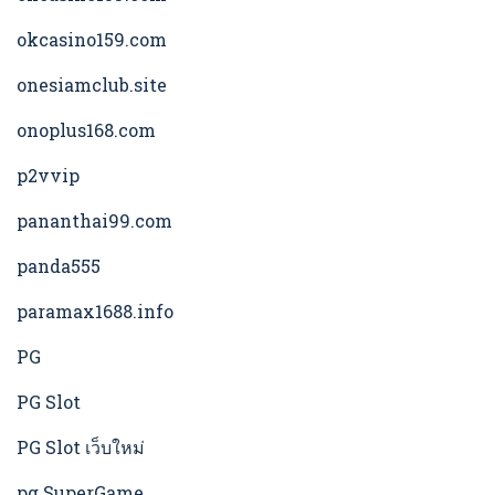
okcasino159.com
onesiamclub.site
onoplus168.com
p2vvip
pananthai99.com
panda555
paramax1688.info
PG
PG Slot
PG Slot เว็บใหม่
pg SuperGame