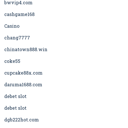
bwvip4.com
cashgame168
Casino
chang7777
chinatown888.win
coke55
cupcake88x.com
daruma1688.com
debet slot
debet slot
dgb222hot.com