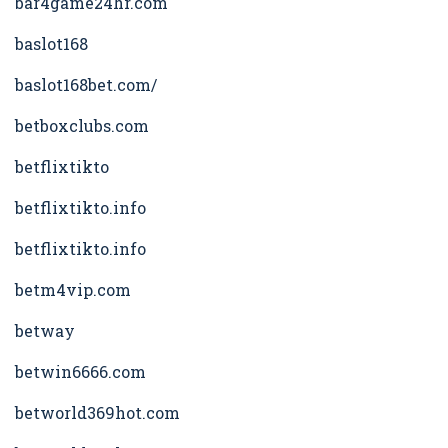
bar4game24hr.com
baslot168
baslot168bet.com/
betboxclubs.com
betflixtikto
betflixtikto.info
betflixtikto.info
betm4vip.com
betway
betwin6666.com
betworld369hot.com