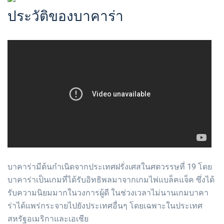
ประวัติของบาคาร่า
บาคาร่ามีต้นกำเนิดจากประเทศฝรั่งเศสในศตวรรษที่ 19 โดย
บาคาร่าเป็นเกมที่ได้รับอิทธิพลมาจากเกมไพ่แบล็คแจ็ค ซึ่งได้
รับความนิยมมากในวงการผู้ดี ในช่วงเวลาไม่นานเกมบาคา
ร่าได้แพร่กระจายไปยังประเทศอื่นๆ โดยเฉพาะในประเทศ
สหรัฐอเมริกาและเอเชีย