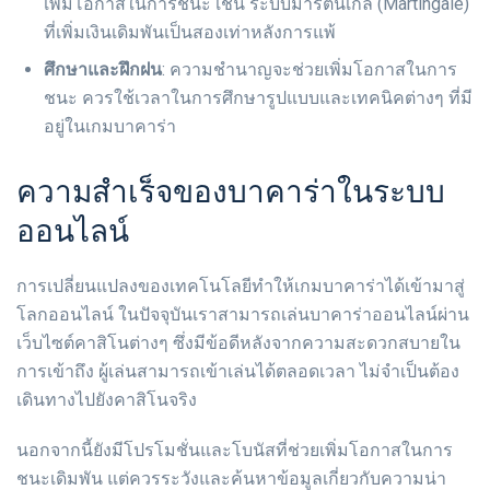
เพิ่มโอกาสในการชนะ เช่น ระบบมาร์ตินเกล (Martingale)
ที่เพิ่มเงินเดิมพันเป็นสองเท่าหลังการแพ้
ศึกษาและฝึกฝน
: ความชำนาญจะช่วยเพิ่มโอกาสในการ
ชนะ ควรใช้เวลาในการศึกษารูปแบบและเทคนิคต่างๆ ที่มี
อยู่ในเกมบาคาร่า
ความสำเร็จของบาคาร่าในระบบ
ออนไลน์
การเปลี่ยนแปลงของเทคโนโลยีทำให้เกมบาคาร่าได้เข้ามาสู่
โลกออนไลน์ ในปัจจุบันเราสามารถเล่นบาคาร่าออนไลน์ผ่าน
เว็บไซต์คาสิโนต่างๆ ซึ่งมีข้อดีหลังจากความสะดวกสบายใน
การเข้าถึง ผู้เล่นสามารถเข้าเล่นได้ตลอดเวลา ไม่จำเป็นต้อง
เดินทางไปยังคาสิโนจริง
นอกจากนี้ยังมีโปรโมชั่นและโบนัสที่ช่วยเพิ่มโอกาสในการ
ชนะเดิมพัน แต่ควรระวังและค้นหาข้อมูลเกี่ยวกับความน่า