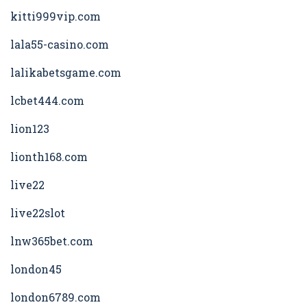
kitti999vip.com
lala55-casino.com
lalikabetsgame.com
lcbet444.com
lion123
lionth168.com
live22
live22slot
lnw365bet.com
london45
london6789.com