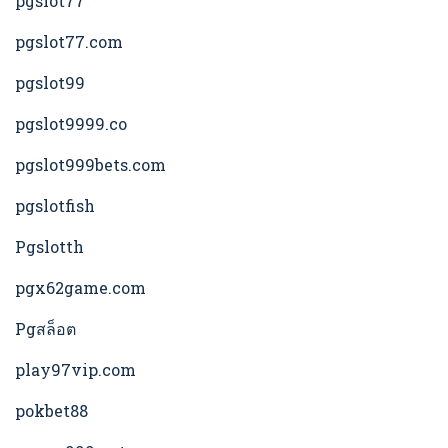
pgslot77
pgslot77.com
pgslot99
pgslot9999.co
pgslot999bets.com
pgslotfish
Pgslotth
pgx62game.com
Pgสล็อต
play97vip.com
pokbet88