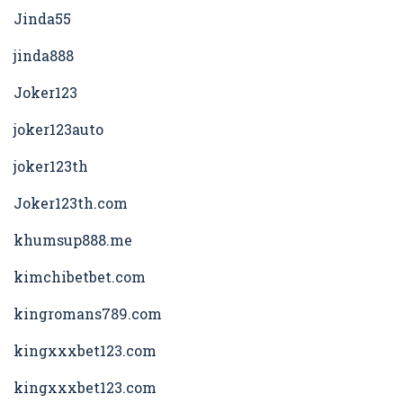
Jinda55
jinda888
Joker123
joker123auto
joker123th
Joker123th.com
khumsup888.me
kimchibetbet.com
kingromans789.com
kingxxxbet123.com
kingxxxbet123.com