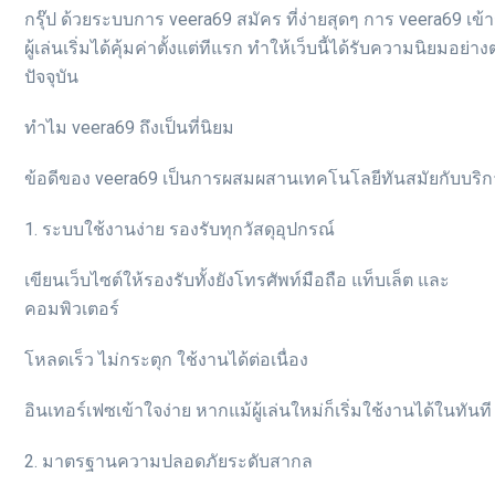
กรุ๊ป ด้วยระบบการ veera69 สมัคร ที่ง่ายสุดๆ การ veera69 เข้า
ผู้เล่นเริ่มได้คุ้มค่าตั้งแต่ทีแรก ทำให้เว็บนี้ได้รับความนิยม
ปัจจุบัน
ทำไม veera69 ถึงเป็นที่นิยม
ข้อดีของ veera69 เป็นการผสมผสานเทคโนโลยีทันสมัยกับบริการที่
1. ระบบใช้งานง่าย รองรับทุกวัสดุอุปกรณ์
เขียนเว็บไซต์ให้รองรับทั้งยังโทรศัพท์มือถือ แท็บเล็ต และ
คอมพิวเตอร์
โหลดเร็ว ไม่กระตุก ใช้งานได้ต่อเนื่อง
อินเทอร์เฟซเข้าใจง่าย หากแม้ผู้เล่นใหม่ก็เริ่มใช้งานได้ในทันที
2. มาตรฐานความปลอดภัยระดับสากล