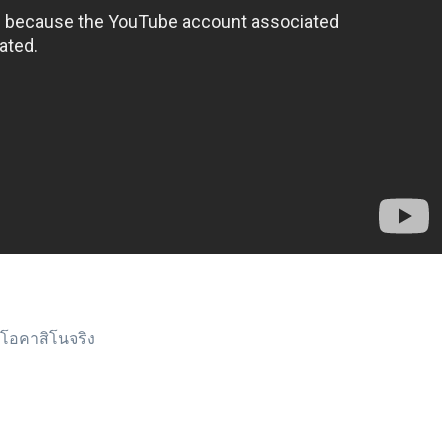
ิโอคาสิโนจริง