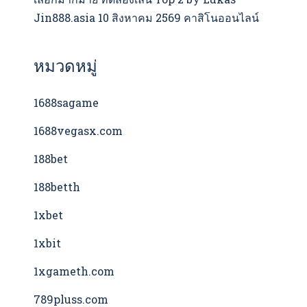
Jin888.asia 10 สิงหาคม 2569 คาสิโนออนไลน์
หมวดหมู่
1688sagame
1688vegasx.com
188bet
188betth
1xbet
1xbit
1xgameth.com
789pluss.com