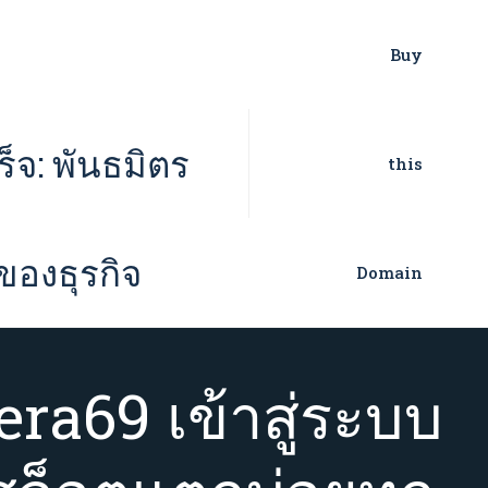
Buy
็จ: พันธมิตร
this
ของธุรกิจ
Domain
era69 เข้าสู่ระบบ