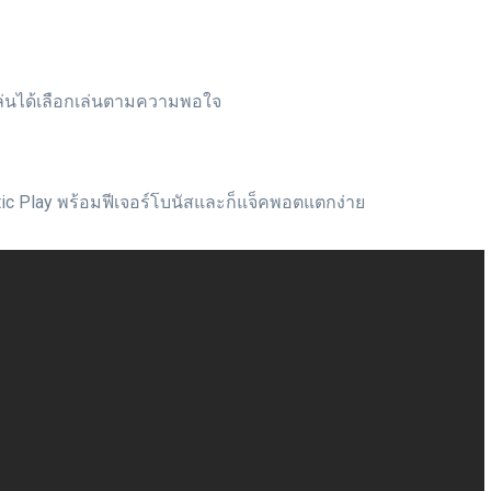
้เล่นได้เลือกเล่นตามความพอใจ
tic Play พร้อมฟีเจอร์โบนัสและก็แจ็คพอตแตกง่าย