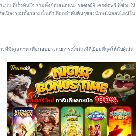
ระบบ ที่เร็วทันใจ รวมทั้งข้อเสนอแนะ veera69 เครดิตฟรี ที่ช่วยให้
อย่างต่อเนื่องรวมทั้งกลายเป็นตัวเลือกลำดับต้นๆของนักพนันออนไลน์ใน
มีคุณภาพ เพื่อมอบประสบการณ์พนันที่ดีเยี่ยมที่สุดให้กับผู้เล่น