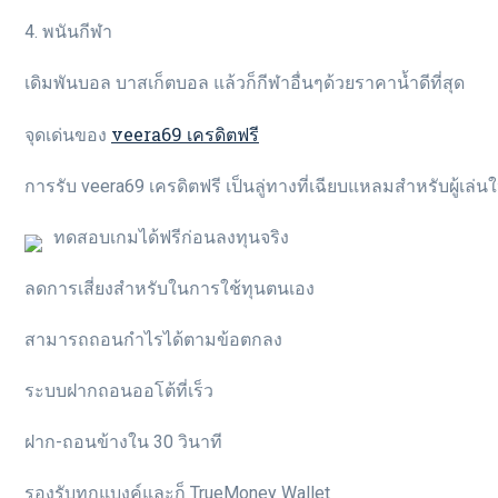
4. พนันกีฬา
เดิมพันบอล บาสเก็ตบอล แล้วก็กีฬาอื่นๆด้วยราคาน้ำดีที่สุด
veera69 เครดิตฟรี
จุดเด่นของ
การรับ veera69 เครดิตฟรี เป็นลู่ทางที่เฉียบแหลมสำหรับผู้เล่นใ
ทดสอบเกมได้ฟรีก่อนลงทุนจริง
ลดการเสี่ยงสำหรับในการใช้ทุนตนเอง
สามารถถอนกำไรได้ตามข้อตกลง
ระบบฝากถอนออโต้ที่เร็ว
ฝาก-ถอนข้างใน 30 วินาที
รองรับทุกแบงค์และก็ TrueMoney Wallet