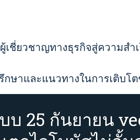
้เชี่ยวชาญทางธุรกิจสู่ความสำเร
ำปรึกษาและแนวทางในการเติบโต
ะบบ 25 กันยายน ve