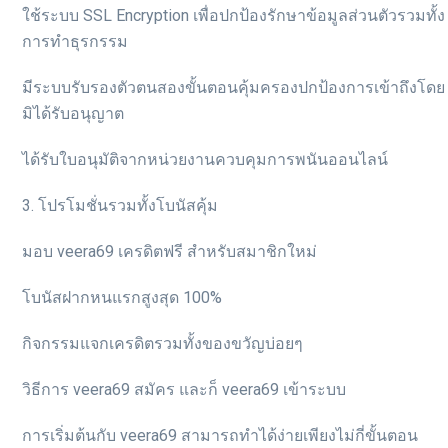
ใช้ระบบ SSL Encryption เพื่อปกป้องรักษาข้อมูลส่วนตัวรวมทั้ง
การทำธุรกรรม
มีระบบรับรองตัวตนสองขั้นตอนคุ้มครองปกป้องการเข้าถึงโดย
มิได้รับอนุญาต
ได้รับใบอนุมัติจากหน่วยงานควบคุมการพนันออนไลน์
3. โปรโมชั่นรวมทั้งโบนัสคุ้ม
มอบ veera69 เครดิตฟรี สำหรับสมาชิกใหม่
โบนัสฝากหนแรกสูงสุด 100%
กิจกรรมแจกเครดิตรวมทั้งของขวัญบ่อยๆ
วิธีการ veera69 สมัคร และก็ veera69 เข้าระบบ
การเริ่มต้นกับ veera69 สามารถทำได้ง่ายเพียงไม่กี่ขั้นตอน