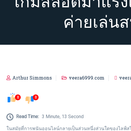
เกมสล็อตมาแรงแ
ค่ายเล่น
Arthur Simmons
veera6999.com
veer
0
0
Read Time:
3 Minute, 13 Second
ในสมัยที่การพนันออนไลน์กลายเป็นส่วนหนึ่งส่วนใดของไลฟ์สไตล