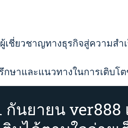
้เชี่ยวชาญทางธุรกิจสู่ความสำเร
ำปรึกษาและแนวทางในการเติบโต
 กันยายน ver888 เค