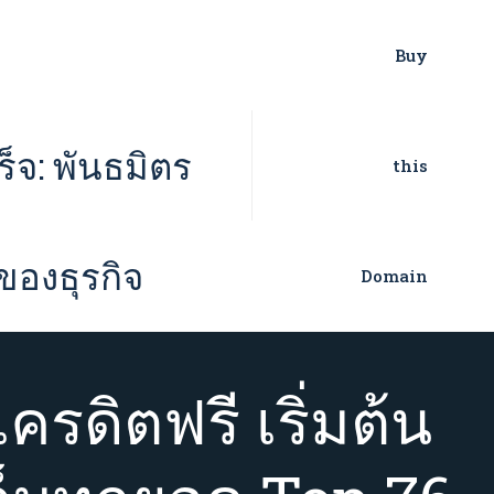
Buy
็จ: พันธมิตร
this
ของธุรกิจ
Domain
รดิตฟรี เริ่มต้น