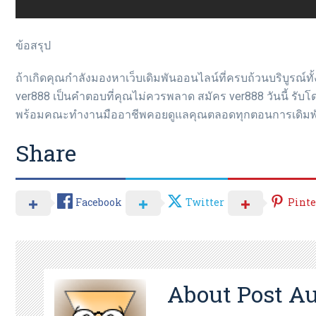
ข้อสรุป
ถ้าเกิดคุณกำลังมองหาเว็บเดิมพันออนไลน์ที่ครบถ้วนบริบูรณ์ท
ver888 เป็นคำตอบที่คุณไม่ควรพลาด สมัคร ver888 วันนี้ รับโด
พร้อมคณะทำงานมืออาชีพคอยดูแลคุณตลอดทุกตอนการเดิมพ
Share
Facebook
Twitter
Pinte
About Post A