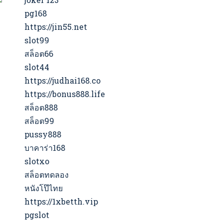
pg168
https://jin55.net
slot99
สล็อต66
slot44
https://judhai168.co
https://bonus888.life
สล็อต888
สล็อต99
pussy888
บาคาร่า168
slotxo
สล็อตทดลอง
หนังโป๊ไทย
https://1xbetth.vip
pgslot