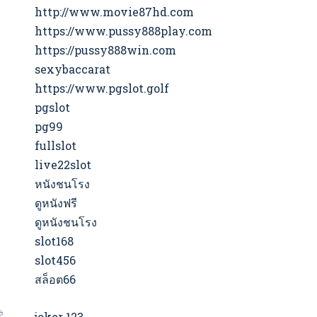
http://www.movie87hd.com
https://www.pussy888play.com
https://pussy888win.com
sexybaccarat
https://www.pgslot.golf
pgslot
pg99
fullslot
live22slot
หนังชนโรง
ดูหนังฟรี
ดูหนังชนโรง
slot168
slot456
สล็อต66
joker 123