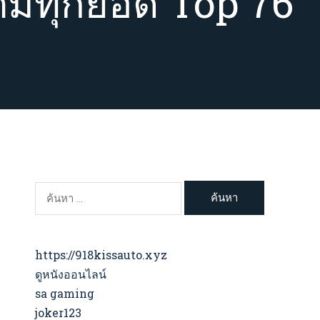
เต็มทุกยอด Top 76
ค้นหา
สำหรับ:
https://918kissauto.xyz
ดูหนังออนไลน์
sa gaming
joker123