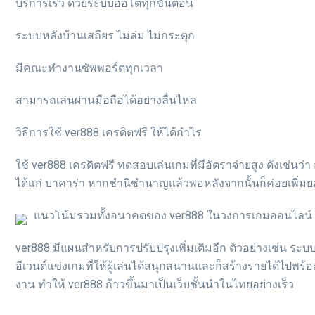
บริการเร็ว ด้วยระบบออโต้ทุกขั้นตอน
ระบบหลังบ้านเสถียร ไม่ล่ม ไม่กระตุก
มีคณะทำงานซัพพอร์ตทุกเวลา
สามารถเล่นผ่านมือถือได้อย่างลื่นไหล
วิธีการใช้ ver888 เครดิตฟรี ให้ได้กำไร
ใช้ ver888 เครดิตฟรี ทดสอบเล่นเกมที่มีอัตราจ่ายสูง ดังเช่นว
ได้แก่ บาคาร่า หากชำนิชำนาญแล้วพอหลังจากนั้นก็ค่อยเพิ่มย
แนวโน้มรวมทั้งอนาคตของ ver888 ในวงการเกมออนไลน์
ver888 มีแผนสำหรับการปรับปรุงเพิ่มเติมอีก ตัวอย่างเช่น ร
อีเวนต์แข่งเกมที่ให้ผู้เล่นได้สนุกสนานและก็สร้างรายได้ไปพร้
งาน ทำให้ ver888 ก้าวขึ้นมาเป็นเว็บชั้นนำในไทยอย่างเร็ว