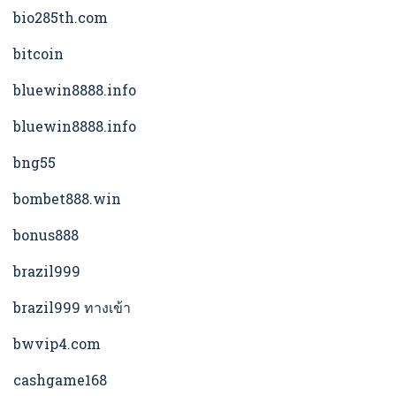
bio285th.com
bitcoin
bluewin8888.info
bluewin8888.info
bng55
bombet888.win
bonus888
brazil999
brazil999 ทางเข้า
bwvip4.com
cashgame168