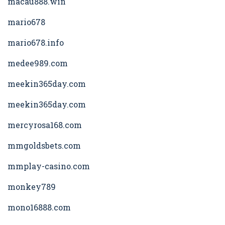
macau888.win
mario678
mario678.info
medee989.com
meekin365day.com
meekin365day.com
mercyrosa168.com
mmgoldsbets.com
mmplay-casino.com
monkey789
mono16888.com