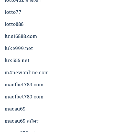
lotto77
lotto888
luis16888.com
luke999.net
lux555.net
m4newonline.com
mac1bet789.com
mac1bet789.com
macau69
macau69 สมัคร