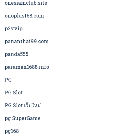
onesiamclub.site
onoplus168.com
p2vvip
pananthai99.com
panda555
paramax1688.info
PG
PG Slot
PG Slot เว็บใหม่
pg SuperGame
pg168