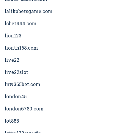
lalikabetsgame.com
lcbet444.com
lion123
lionth168.com
live22
live22slot
lnw365bet.com
london45
london6789.com
lot888
lotto432 ทางเข้า