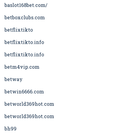
baslot168bet.com/
betboxclubs.com
betflixtikto
betflixtikto.info
betflixtikto.info
betm4vip.com
betway
betwin6666.com
betworld369hot.com
betworld369hot.com
bh99