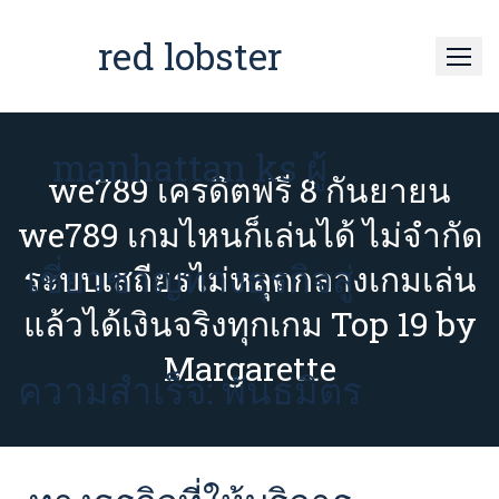
Skip
to
red lobster
content
manhattan ks ผู้
we789 เครดิตฟรี 8 กันยายน
we789 เกมไหนก็เล่นได้ ไม่จำกัด
เชี่ยวชาญทางธุรกิจสู่
ระบบเสถียรไม่หลุดกลางเกมเล่น
แล้วได้เงินจริงทุกเกม Top 19 by
Margarette
ความสำเร็จ: พันธมิตร