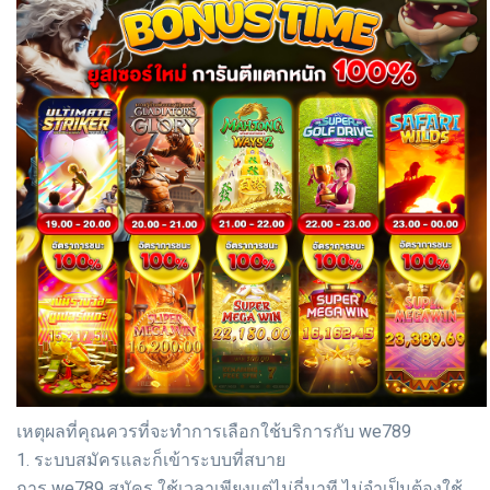
เหตุผลที่คุณควรที่จะทำการเลือกใช้บริการกับ we789
1. ระบบสมัครและก็เข้าระบบที่สบาย
การ we789 สมัคร ใช้เวลาเพียงแต่ไม่กี่นาที ไม่จำเป็นต้องใช้