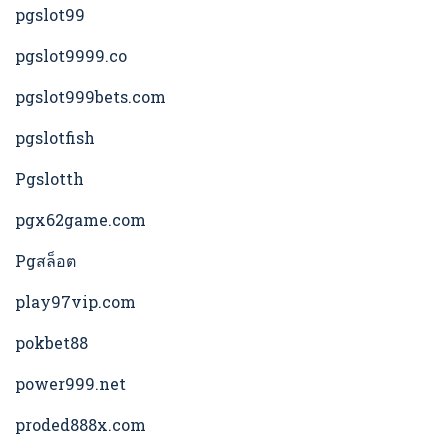
pgslot99
pgslot9999.co
pgslot999bets.com
pgslotfish
Pgslotth
pgx62game.com
Pgสล็อต
play97vip.com
pokbet88
power999.net
proded888x.com