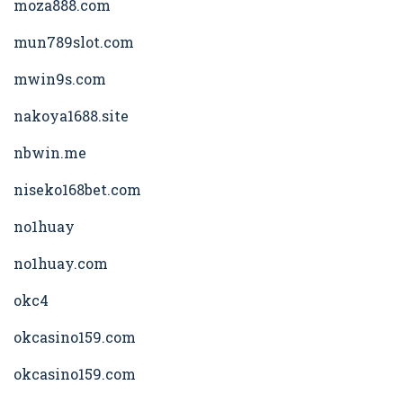
moza888.com
mun789slot.com
mwin9s.com
nakoya1688.site
nbwin.me
niseko168bet.com
no1huay
no1huay.com
okc4
okcasino159.com
okcasino159.com