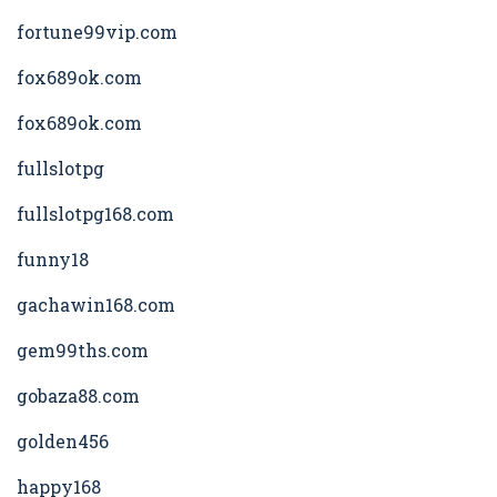
fortune99vip.com
fox689ok.com
fox689ok.com
fullslotpg
fullslotpg168.com
funny18
gachawin168.com
gem99ths.com
gobaza88.com
golden456
happy168