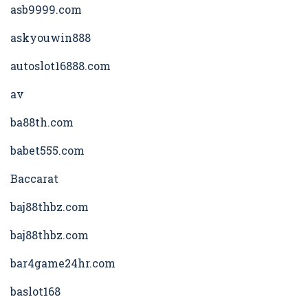
asb9999.com
askyouwin888
autoslot16888.com
av
ba88th.com
babet555.com
Baccarat
baj88thbz.com
baj88thbz.com
bar4game24hr.com
baslot168