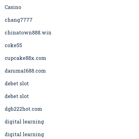
Casino
chang7777
chinatown888.win
coke55
cupcake88x.com
daruma1688.com
debet slot
debet slot
dgb222hot.com
digital learning
digital learning