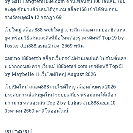
by Gail Tangtem168e.com ชวนเพื่อนรับ 100 เล่นลื่น ไม่มี
สะดุด คัดมาแล้ว เล่นได้ทุกเกม สล็อต168 เข้าให้ทัน ก่อน
รางวัลหลุดมือ 12 กรกฎา 69
เว็บใหญ่ สล็อต888 webใหญ่ เจาะลึก สล็อต เกมยอดฮิตแห่ง
ยุค พร้อมวิธีเล่นและสิ่งที่มือใหม่ต้องรู้ เครดิตฟรี Top 19 by
Foster Jin888.asia 2 ก.ค. 2569 พนัน
casino 188betth สล็อตเว็บตรงไม่ผ่านเอเย่นต์ โปรโมชั่นคร
บ ฝากถอนสะดวก เว็บแม่ 188bets4.com เครดิตฟรี Top 51
by Maybelle 11 เว็บไซต์ใหญ่ August 2026
เว็บเปิดใหม่ สล็อต888 เวปไซต์ใหญ่ สล็อตเว็บตรง 2026
ประสบการณ์เล่นยุคใหม่ ระบบเสถียร พร้อมเกมให้เลือก
มากมาย ทดลองเล่น Top 2 by Lukas Jin888.asia 10
สิงหาคม 2569 คาสิโนออนไลน์
หมวดหมู่