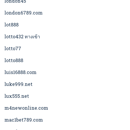
london45
london6789.com
lot888
lotto432 ทางเข้า
lotto77
lotto888
luis16888.com
luke999.net
lux555.net
m4newonline.com
mac1bet789.com