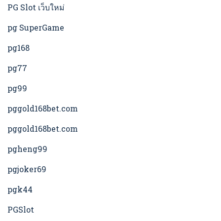
PG Slot เว็บใหม่
pg SuperGame
pg168
pg77
pg99
pggold168bet.com
pggold168bet.com
pgheng99
pgjoker69
pgk44
PGSlot