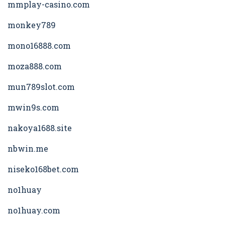
mmplay-casino.com
monkey789
mono16888.com
moza888.com
mun789slot.com
mwin9s.com
nakoya1688.site
nbwin.me
niseko168bet.com
no1huay
no1huay.com