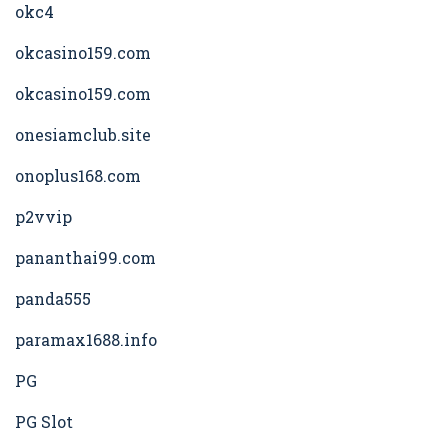
okc4
okcasino159.com
okcasino159.com
onesiamclub.site
onoplus168.com
p2vvip
pananthai99.com
panda555
paramax1688.info
PG
PG Slot