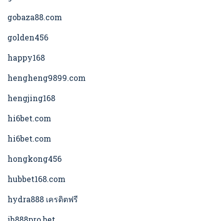
gobaza88.com
golden456
happy168
hengheng9899.com
hengjing168
hi6bet.com
hi6bet.com
hongkong456
hubbet168.com
hydra888 เครดิตฟรี
ib888pro.bet