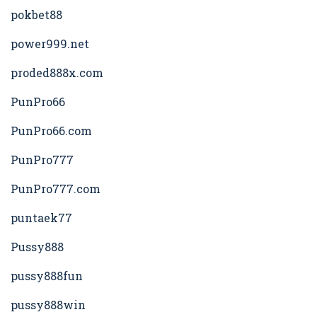
pokbet88
power999.net
proded888x.com
PunPro66
PunPro66.com
PunPro777
PunPro777.com
puntaek77
Pussy888
pussy888fun
pussy888win