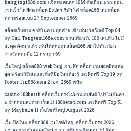
hengjing168d.com แจ็คพอตแตก 10M ต่อเดือน ฝาก-ถอน
รวดเร็ว ไลฟ์สด สล็อต ยิงปลา กีฬา ไพ่ สล็อต168 เกมสล็อต
หลายร้อยแบบ 27 September 2569
สล็อตเว็บตรง คาสิโนครบทุกค่าย เข้าเล่นง่าย ฟีลดี Top 84
by Gail Tangtem168e.com ชวนเพื่อนรับ 100 เล่นลื่น ไม่มี
สะดุด คัดมาแล้ว เล่นได้ทุกเกม สล็อต168 เข้าให้ทัน ก่อน
รางวัลหลุดมือ 12 กรกฎา 69
เว็บใหญ่ สล็อต888 webใหญ่ เจาะลึก สล็อต เกมยอดฮิตแห่ง
ยุค พร้อมวิธีเล่นและสิ่งที่มือใหม่ต้องรู้ เครดิตฟรี Top 19 by
Foster Jin888.asia 2 ก.ค. 2569 พนัน
casino 188betth สล็อตเว็บตรงไม่ผ่านเอเย่นต์ โปรโมชั่นคร
บ ฝากถอนสะดวก เว็บแม่ 188bets4.com เครดิตฟรี Top 51
by Maybelle 11 เว็บไซต์ใหญ่ August 2026
เว็บเปิดใหม่ สล็อต888 เวปไซต์ใหญ่ สล็อตเว็บตรง 2026
ประสบการณ์เล่นยุคใหม่ ระบบเสถียร พร้อมเกมให้เลือก