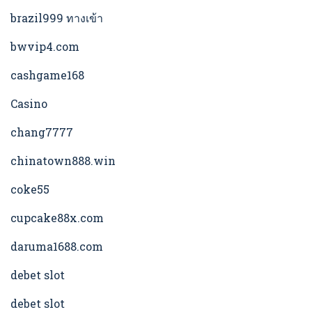
brazil999 ทางเข้า
bwvip4.com
cashgame168
Casino
chang7777
chinatown888.win
coke55
cupcake88x.com
daruma1688.com
debet slot
debet slot