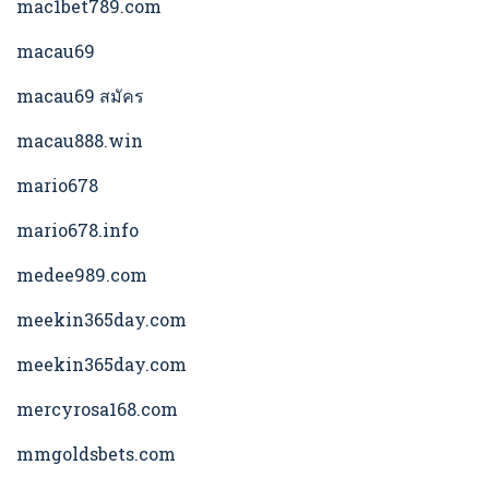
mac1bet789.com
macau69
macau69 สมัคร
macau888.win
mario678
mario678.info
medee989.com
meekin365day.com
meekin365day.com
mercyrosa168.com
mmgoldsbets.com