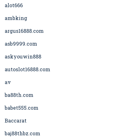
alot666
ambking
argus16888.com
asb9999.com
askyouwin888
autoslot16888.com
av
ba88th.com
babet555.com
Baccarat
baj88thbz.com