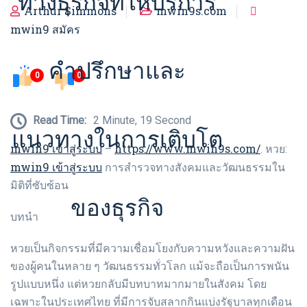
ทางธุรกิจที่ให้บริการ
Arthur Simmons
mwin9s.com
mwin9 สมัคร
คำปรึกษาและ
0
0
Read Time:
2 Minute, 19 Second
แนวทางในการเติบโต
mwin9 เข้าสู่ระบบ
https://www.mwin9s.com/
–
. หวย:
mwin9 เข้าสู่ระบบ
การสำรวจทางสังคมและวัฒนธรรมใน
มิติที่ซับซ้อน
ของธุรกิจ
บทนำ
หวยเป็นกิจกรรมที่มีความเชื่อมโยงกับความหวังและความฝัน
ของผู้คนในหลาย ๆ วัฒนธรรมทั่วโลก แม้จะถือเป็นการพนัน
รูปแบบหนึ่ง แต่หวยกลับมีบทบาทมากมายในสังคม โดย
เฉพาะในประเทศไทย ที่มีการจับสลากกินแบ่งรัฐบาลทุกเดือน