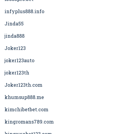
infyplus888.info
Jinda55
jinda888
Joker123
joker123auto
joker123th
Joker123th.com
khumsup888.me
kimchibetbet.com
kingromans789.com
kingxxxbet123.com