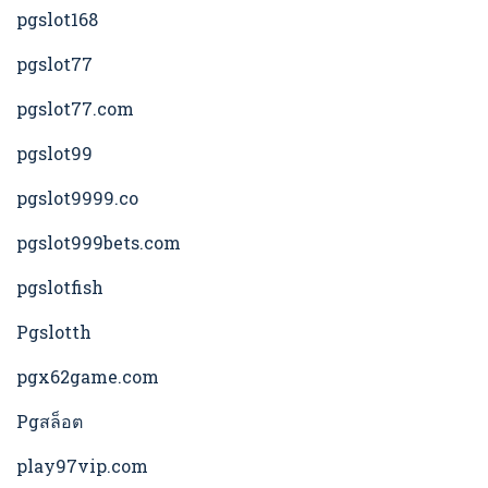
pgslot168
pgslot77
pgslot77.com
pgslot99
pgslot9999.co
pgslot999bets.com
pgslotfish
Pgslotth
pgx62game.com
Pgสล็อต
play97vip.com