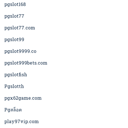
pgslot168
pgslot77
pgslot77.com
pgslot99
pgslot9999.co
pgslot999bets.com
pgslotfish
Pgslotth
pgx62game.com
Pgสล็อต
play97vip.com