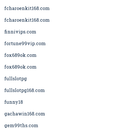
fcharoenkit168.com
fcharoenkit168.com
finnivips.com
fortune99vip.com
fox689ok.com
fox689ok.com
fullslotpg
fullslotpg168.com
funny18
gachawin168.com
gem99ths.com