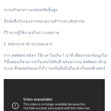
ระบบรักษาความปลอดภัยขั้นสูง
มีหนังสือรับรองจากหน่วยงานสำรวจระดับสากล
รีวิวจากผู้ใช้งานจริงกว่าแสนราย
2. สมัครง่าย เข้าระบบสะดวก
การ winhero สมัคร ใช้เวลาไม่เกิน 1 นาที เพียงกรอกข้อมูลไม่
กี่ขั้นตอนก็สามารถเริ่มเล่นได้ทันที พร้อมระบบ winhero เข้าสู่
ระบบ ที่ปลอดภัยและก็เร็ว รองรับทั้งมือถือแล้วก็คอมพิวเตอร์