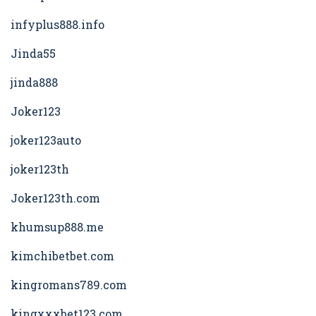
infyplus888.info
Jinda55
jinda888
Joker123
joker123auto
joker123th
Joker123th.com
khumsup888.me
kimchibetbet.com
kingromans789.com
kingxxxbet123.com