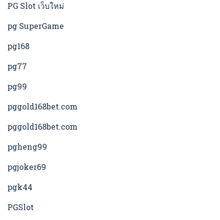
PG Slot เว็บใหม่
pg SuperGame
pg168
pg77
pg99
pggold168bet.com
pggold168bet.com
pgheng99
pgjoker69
pgk44
PGSlot