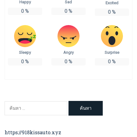
Happy
Sad
Excited
0
%
0
%
0
%
Sleepy
Angry
Surprise
0
%
0
%
0
%
ค้นหา
สำหรับ:
https://918kissauto.xyz