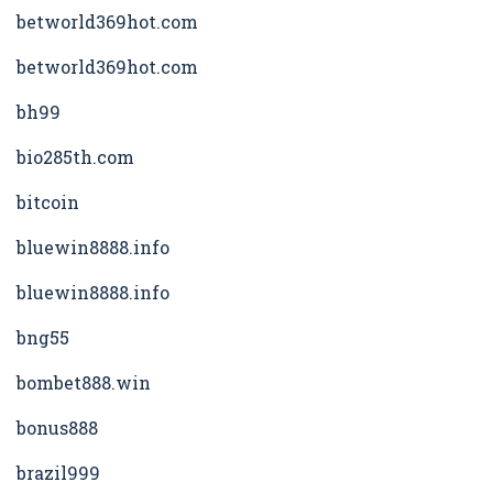
betworld369hot.com
betworld369hot.com
bh99
bio285th.com
bitcoin
bluewin8888.info
bluewin8888.info
bng55
bombet888.win
bonus888
brazil999