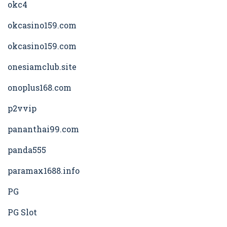
okc4
okcasino159.com
okcasino159.com
onesiamclub.site
onoplus168.com
p2vvip
pananthai99.com
panda555
paramax1688.info
PG
PG Slot