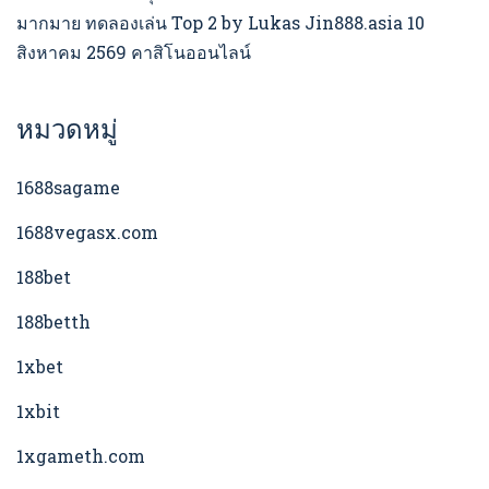
มากมาย ทดลองเล่น Top 2 by Lukas Jin888.asia 10
สิงหาคม 2569 คาสิโนออนไลน์
หมวดหมู่
1688sagame
1688vegasx.com
188bet
188betth
1xbet
1xbit
1xgameth.com