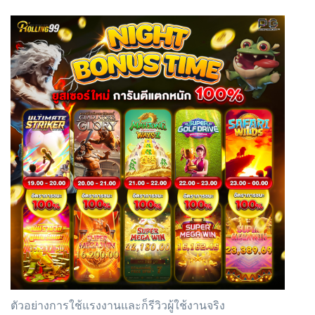
ตัวอย่างการใช้แรงงานและก็รีวิวผู้ใช้งานจริง