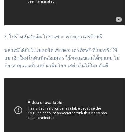
3. โปรโมชั่นจัดเต็มโดยเฉพาะ winhero เครดิตฟรี
พลาดมิได้กับโปรยอดฮิต winhero เครดิตฟรี ที่แจกจริงให้
สมาชิกใหม่ในทันทีหลังสมัคร ใช้ทดสอบเล่นได้ทุกเกม ไม่
ต้องลงทุนเองตั้งแต่ต้น เพิ่มโอกาสทำเงินได้โดยทันที