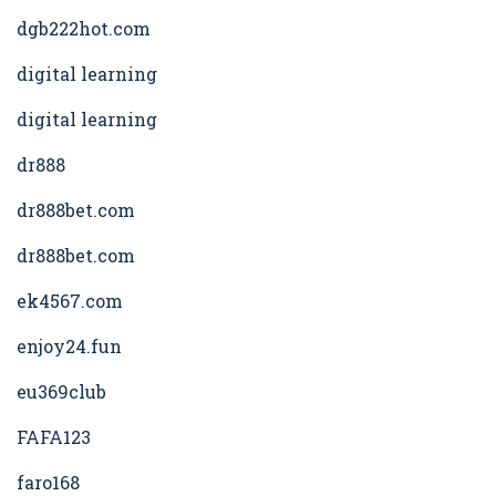
dgb222hot.com
digital learning
digital learning
dr888
dr888bet.com
dr888bet.com
ek4567.com
enjoy24.fun
eu369club
FAFA123
faro168