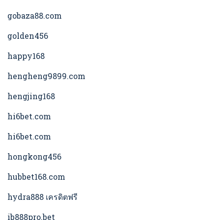
gobaza88.com
golden456
happy168
hengheng9899.com
hengjing168
hi6bet.com
hi6bet.com
hongkong456
hubbet168.com
hydra888 เครดิตฟรี
ib888pro.bet