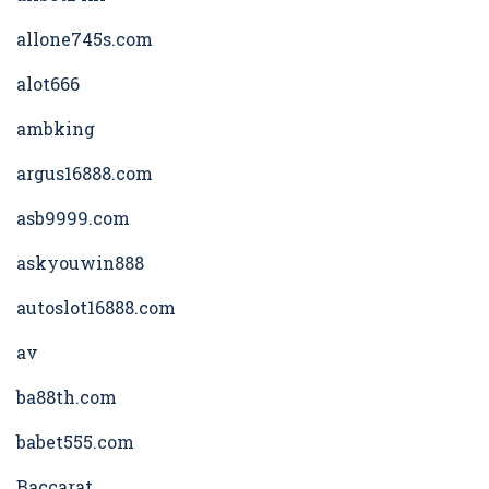
allone745s.com
alot666
ambking
argus16888.com
asb9999.com
askyouwin888
autoslot16888.com
av
ba88th.com
babet555.com
Baccarat