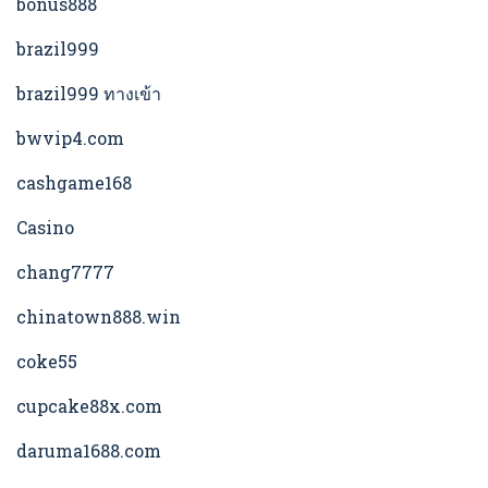
bonus888
brazil999
brazil999 ทางเข้า
bwvip4.com
cashgame168
Casino
chang7777
chinatown888.win
coke55
cupcake88x.com
daruma1688.com