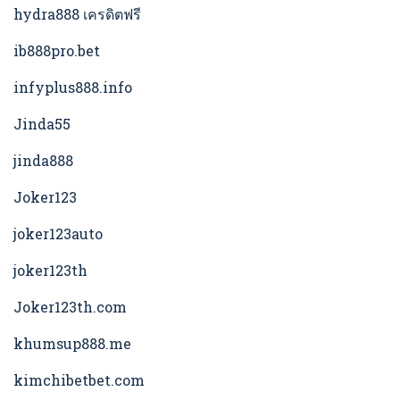
hydra888 เครดิตฟรี
ib888pro.bet
infyplus888.info
Jinda55
jinda888
Joker123
joker123auto
joker123th
Joker123th.com
khumsup888.me
kimchibetbet.com