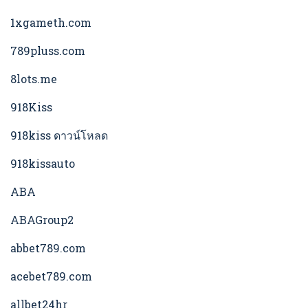
1xgameth.com
789pluss.com
8lots.me
918Kiss
918kiss ดาวน์โหลด
918kissauto
ABA
ABAGroup2
abbet789.com
acebet789.com
allbet24hr