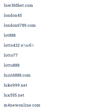
lnw365bet.com
london45
london6789.com
lot888
lotto432 ทางเข้า
lotto77
lotto888
luis16888.com
luke999.net
lux555.net
m4newonline.com