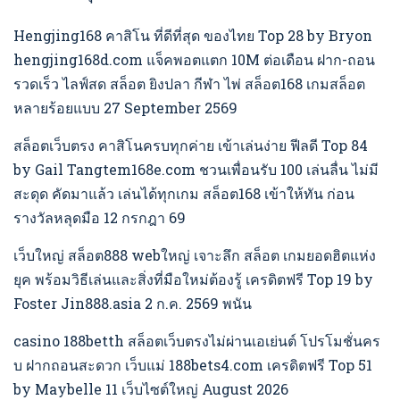
Hengjing168 คาสิโน ที่ดีที่สุด ของไทย Top 28 by Bryon
hengjing168d.com แจ็คพอตแตก 10M ต่อเดือน ฝาก-ถอน
รวดเร็ว ไลฟ์สด สล็อต ยิงปลา กีฬา ไพ่ สล็อต168 เกมสล็อต
หลายร้อยแบบ 27 September 2569
สล็อตเว็บตรง คาสิโนครบทุกค่าย เข้าเล่นง่าย ฟีลดี Top 84
by Gail Tangtem168e.com ชวนเพื่อนรับ 100 เล่นลื่น ไม่มี
สะดุด คัดมาแล้ว เล่นได้ทุกเกม สล็อต168 เข้าให้ทัน ก่อน
รางวัลหลุดมือ 12 กรกฎา 69
เว็บใหญ่ สล็อต888 webใหญ่ เจาะลึก สล็อต เกมยอดฮิตแห่ง
ยุค พร้อมวิธีเล่นและสิ่งที่มือใหม่ต้องรู้ เครดิตฟรี Top 19 by
Foster Jin888.asia 2 ก.ค. 2569 พนัน
casino 188betth สล็อตเว็บตรงไม่ผ่านเอเย่นต์ โปรโมชั่นคร
บ ฝากถอนสะดวก เว็บแม่ 188bets4.com เครดิตฟรี Top 51
by Maybelle 11 เว็บไซต์ใหญ่ August 2026