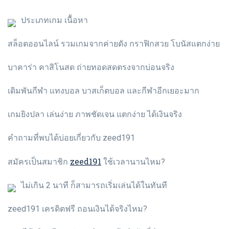
ประเภทเกม เนื้อหา
สล็อตออนไลน์ รวมเกมจากค่ายดัง กราฟิกสวย โบนัสแตกง่าย
บาคาร่า คาสิโนสด ถ่ายทอดสดตรงจากบ่อนจริง
เดิมพันกีฬา แทงบอล บาสเก็ตบอล และกีฬาอีกเยอะมาก
เกมยิงปลา เล่นง่าย ภาพชัดเจน แตกง่าย ได้เงินจริง
คำถามที่พบได้บ่อยเกี่ยวกับ zeed191
zeed191
สมัครเป็นสมาชิก
ใช้เวลานานไหม?
ไม่เกิน 2 นาที ก็สามารถเริ่มเล่นได้ในทันที
zeed191 เครดิตฟรี ถอนเงินได้จริงไหม?