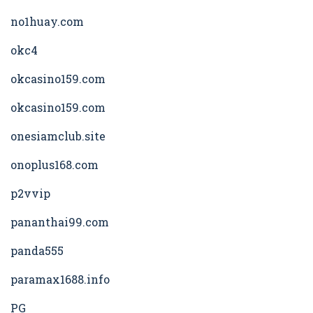
no1huay.com
okc4
okcasino159.com
okcasino159.com
onesiamclub.site
onoplus168.com
p2vvip
pananthai99.com
panda555
paramax1688.info
PG