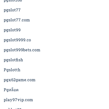
pgslot77
pgslot77.com
pgslot99
pgslot9999.co
pgslot999bets.com
pgslotfish
Pgslotth
pgx62game.com
Pgสล็อต
play97vip.com