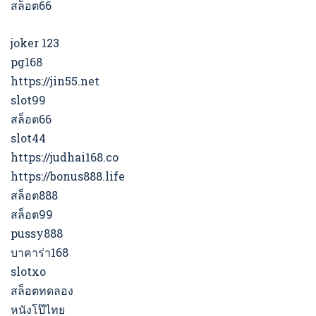
สล็อต66
joker 123
pg168
https://jin55.net
slot99
สล็อต66
slot44
https://judhai168.co
https://bonus888.life
สล็อต888
สล็อต99
pussy888
บาคาร่า168
slotxo
สล็อตทดลอง
หนังโป๊ไทย