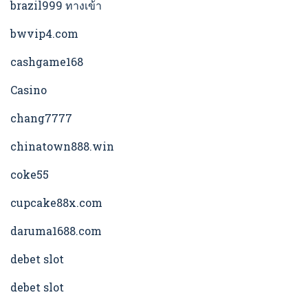
brazil999 ทางเข้า
bwvip4.com
cashgame168
Casino
chang7777
chinatown888.win
coke55
cupcake88x.com
daruma1688.com
debet slot
debet slot