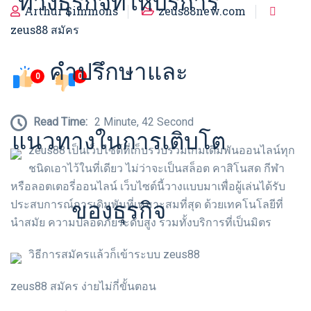
ทางธุรกิจที่ให้บริการ
Arthur Simmons
zeus88new.com
zeus88 สมัคร
คำปรึกษาและ
0
0
Read Time:
2 Minute, 42 Second
แนวทางในการเติบโต
zeus88 เป็นเว็บไซต์ที่เก็บรวบรวมเกมเดิมพันออนไลน์ทุก
ชนิดเอาไว้ในที่เดียว ไม่ว่าจะเป็นสล็อต คาสิโนสด กีฬา
หรือลอตเตอรี่ออนไลน์ เว็บไซต์นี้วางแบบมาเพื่อผู้เล่นได้รับ
ของธุรกิจ
ประสบการณ์การเดิมพันที่เหมาะสมที่สุด ด้วยเทคโนโลยีที่
นำสมัย ความปลอดภัยระดับสูง รวมทั้งบริการที่เป็นมิตร
วิธีการสมัครแล้วก็เข้าระบบ zeus88
zeus88 สมัคร ง่ายไม่กี่ขั้นตอน