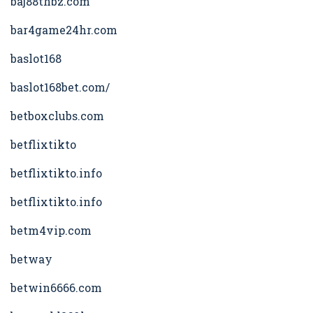
baj88thbz.com
bar4game24hr.com
baslot168
baslot168bet.com/
betboxclubs.com
betflixtikto
betflixtikto.info
betflixtikto.info
betm4vip.com
betway
betwin6666.com