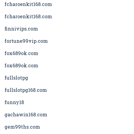
fcharoenkit168.com
fcharoenkit168.com
finnivips.com
fortune99vip.com
fox689ok.com
fox689ok.com
fullslotpg
fullslotpg168.com
funny18
gachawin168.com
gem99ths.com