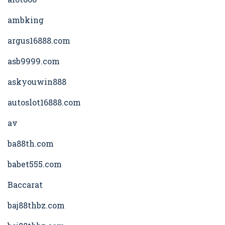
ambking
argus16888.com
asb9999.com
askyouwin888
autoslot16888.com
av
ba88th.com
babet555.com
Baccarat
baj88thbz.com