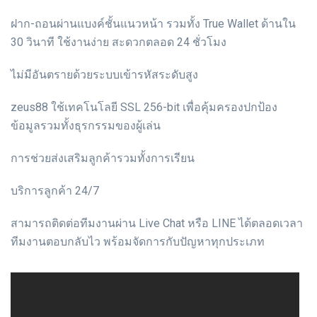
ฝาก-ถอนผ่านแบงค์ชั้นแนวหน้า รวมทั้ง True Wallet ด้านใน
30 วินาที ใช้งานง่าย สะดวกตลอด 24 ชั่วโมง
ไม่มีอันตรายด้วยระบบเข้ารหัสระดับสูง
zeus88 ใช้เทคโนโลยี SSL 256-bit เพื่อคุ้มครองปกป้อง
ข้อมูลรวมทั้งธุรกรรมของผู้เล่น
การช่วยส่งเสริมลูกค้ารวมทั้งการเรียน
บริการลูกค้า 24/7
สามารถติดต่อทีมงานผ่าน Live Chat หรือ LINE ได้ตลอดเวลา
ทีมงานตอบกลับไว พร้อมจัดการกับปัญหาทุกประเภท