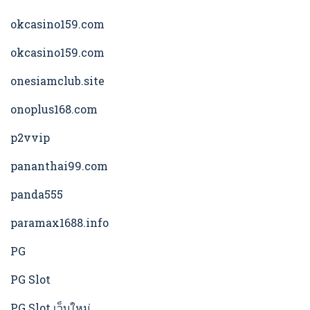
okcasino159.com
okcasino159.com
onesiamclub.site
onoplus168.com
p2vvip
pananthai99.com
panda555
paramax1688.info
PG
PG Slot
PG Slot เว็บใหม่