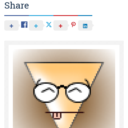
Share