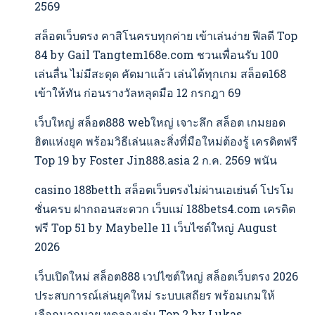
2569
สล็อตเว็บตรง คาสิโนครบทุกค่าย เข้าเล่นง่าย ฟีลดี Top
84 by Gail Tangtem168e.com ชวนเพื่อนรับ 100
เล่นลื่น ไม่มีสะดุด คัดมาแล้ว เล่นได้ทุกเกม สล็อต168
เข้าให้ทัน ก่อนรางวัลหลุดมือ 12 กรกฎา 69
เว็บใหญ่ สล็อต888 webใหญ่ เจาะลึก สล็อต เกมยอด
ฮิตแห่งยุค พร้อมวิธีเล่นและสิ่งที่มือใหม่ต้องรู้ เครดิตฟรี
Top 19 by Foster Jin888.asia 2 ก.ค. 2569 พนัน
casino 188betth สล็อตเว็บตรงไม่ผ่านเอเย่นต์ โปรโม
ชั่นครบ ฝากถอนสะดวก เว็บแม่ 188bets4.com เครดิต
ฟรี Top 51 by Maybelle 11 เว็บไซต์ใหญ่ August
2026
เว็บเปิดใหม่ สล็อต888 เวปไซต์ใหญ่ สล็อตเว็บตรง 2026
ประสบการณ์เล่นยุคใหม่ ระบบเสถียร พร้อมเกมให้
เลือกมากมาย ทดลองเล่น Top 2 by Lukas