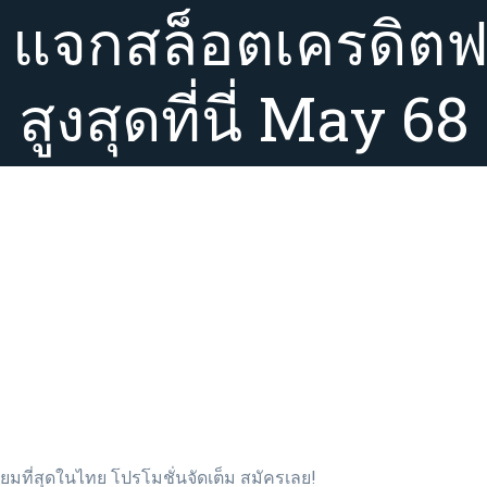
แจกสล็อตเครดิตฟรี
สูงสุดที่นี่ May 68
ี่ยมที่สุดในไทย โปรโมชั่นจัดเต็ม สมัครเลย!