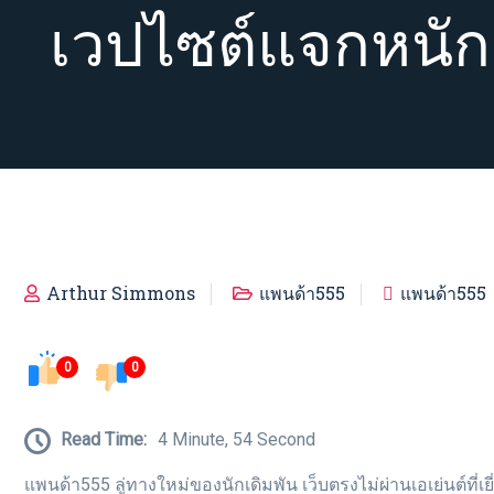
เวปไซต์แจกหนัก 
Arthur Simmons
แพนด้า555
แพนด้า555
0
0
Read Time:
4 Minute, 54 Second
แพนด้า555 ลู่ทางใหม่ของนักเดิมพัน เว็บตรงไม่ผ่านเอเย่นต์ที่เย