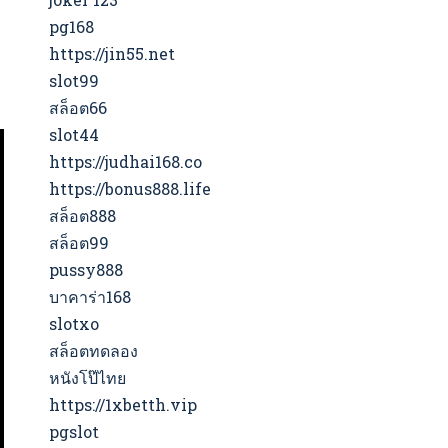
pg168
https://jin55.net
slot99
สล็อต66
slot44
https://judhai168.co
https://bonus888.life
สล็อต888
สล็อต99
pussy888
บาคาร่า168
slotxo
สล็อตทดลอง
หนังโป๊ไทย
https://1xbetth.vip
pgslot