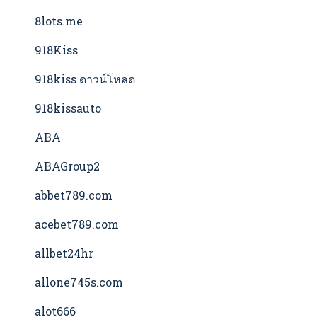
8lots.me
918Kiss
918kiss ดาวน์โหลด
918kissauto
ABA
ABAGroup2
abbet789.com
acebet789.com
allbet24hr
allone745s.com
alot666