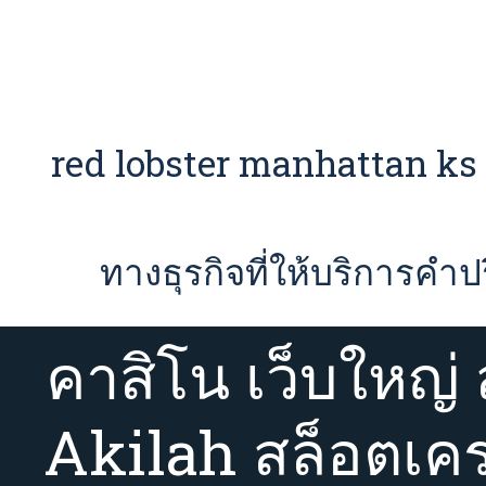
Skip
to
content
red lobster manhattan ks ผู
ทางธุรกิจที่ให้บริการค
คาสิโน เว็บใหญ่ 
Akilah สล็อตเค