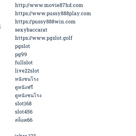
http://www.movie87hd.com
้
https://www.pussy888play.com
https://pussy888win.com
้
sexybaccarat
https://www.pgslot.golf
pgslot
pg99
fullslot
live22slot
หนังชนโรง
ดูหนังฟรี
ดูหนังชนโรง
slot168
slot456
สล็อต66
joker 123