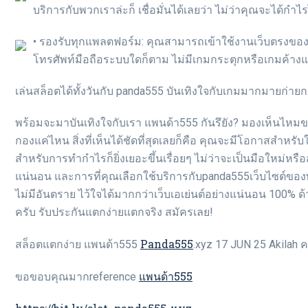
บริการกับพวกเราล่ะก็ เชื่อมั่นได้เลยว่า ไม่ว่าคุณจะได้กำ
• รองรับทุกแพลตฟอร์ม: คุณสามารถเข้าใช้งานเว็บตรงของพว
โทรศัพท์มือถือระบบใดก็ตาม ไม่มีเกมกระตุกหรือเกมค้างแ
เล่นสล็อตได้ทั้งวันกับ panda555 บันเทิงใจกับเกมมากมายก่าย
พร้อมจะมาบันเทิงใจกับเรา แพนด้า555 กันรึยัง? มองเห็นไหมขอ
กองแค่ไหน สิ่งที่เห็นได้ชัดที่สุดเลยก็คือ คุณจะมีโอกาสสำห
สำหรับการทำกำไรก็ยิ่งเยอะขึ้นเรื่อยๆ ไม่ว่าจะเป็นมือใหม่หรื
แน่นอน และการที่คุณเลือกใช้บริการกับpanda555เว็บไซต์ของพวกเร
ไม่มีอันตราย ไว้ใจได้มากกว่าเว็บเอเย่นต์อย่างแน่นอน 100
ครับ รับประกันแตกง่ายแตกจริง สมัครเลย!
Panda555
สล็อตแตกง่าย แพนด้า555
.xyz 17 JUN 25 Akilah คา
แพนด้า555
ขอขอบคุณมากreference