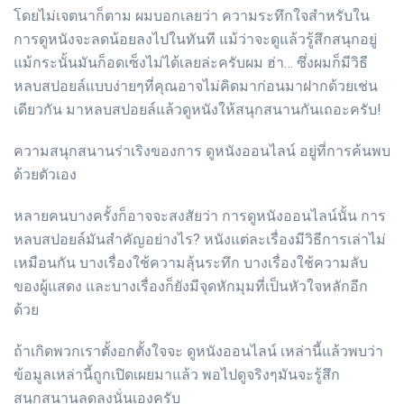
โดยไม่เจตนาก็ตาม ผมบอกเลยว่า ความระทึกใจสำหรับใน
การดูหนังจะลดน้อยลงไปในทันที แม้ว่าจะดูแล้วรู้สึกสนุกอยู่
แม้กระนั้นมันก็อดเซ็งไม่ได้เลยล่ะครับผม ฮ่า… ซึ่งผมก็มีวิธี
หลบสปอยล์แบบง่ายๆที่คุณอาจไม่คิดมาก่อนมาฝากด้วยเช่น
เดียวกัน มาหลบสปอยล์แล้วดูหนังให้สนุกสนานกันเถอะครับ!
ความสนุกสนานร่าเริงของการ ดูหนังออนไลน์ อยู่ที่การค้นพบ
ด้วยตัวเอง
หลายคนบางครั้งก็อาจจะสงสัยว่า การดูหนังออนไลน์นั้น การ
หลบสปอยล์มันสำคัญอย่างไร? หนังแต่ละเรื่องมีวิธีการเล่าไม่
เหมือนกัน บางเรื่องใช้ความลุ้นระทึก บางเรื่องใช้ความลับ
ของผู้แสดง และบางเรื่องก็ยังมีจุดหักมุมที่เป็นหัวใจหลักอีก
ด้วย
ถ้าเกิดพวกเราตั้งอกตั้งใจจะ ดูหนังออนไลน์ เหล่านี้แล้วพบว่า
ข้อมูลเหล่านี้ถูกเปิดเผยมาแล้ว พอไปดูจริงๆมันจะรู้สึก
สนุกสนานลดลงนั่นเองครับ