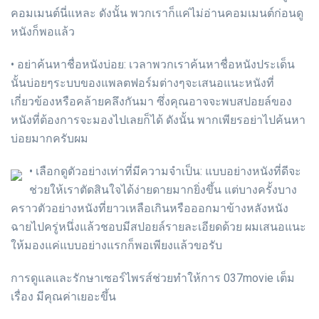
คอมเมนต์นี่แหละ ดังนั้น พวกเราก็แค่ไม่อ่านคอมเมนต์ก่อนดู
หนังก็พอแล้ว
• อย่าค้นหาชื่อหนังบ่อย: เวลาพวกเราค้นหาชื่อหนังประเด็น
นั้นบ่อยๆระบบของแพลตฟอร์มต่างๆจะเสนอแนะหนังที่
เกี่ยวข้องหรือคล้ายคลึงกันมา ซึ่งคุณอาจจะพบสปอยล์ของ
หนังที่ต้องการจะมองไปเลยก็ได้ ดังนั้น พากเพียรอย่าไปค้นหา
บ่อยมากครับผม
• เลือกดูตัวอย่างเท่าที่มีความจำเป็น: แบบอย่างหนังที่ดีจะ
ช่วยให้เราตัดสินใจได้ง่ายดายมากยิ่งขึ้น แต่บางครั้งบาง
คราวตัวอย่างหนังที่ยาวเหลือเกินหรือออกมาข้างหลังหนัง
ฉายไปครู่หนึ่งแล้วชอบมีสปอยล์รายละเอียดด้วย ผมเสนอแนะ
ให้มองแค่แบบอย่างแรกก็พอเพียงแล้วขอรับ
การดูแลและรักษาเซอร์ไพรส์ช่วยทำให้การ 037movie เต็ม
เรื่อง มีคุณค่าเยอะขึ้น