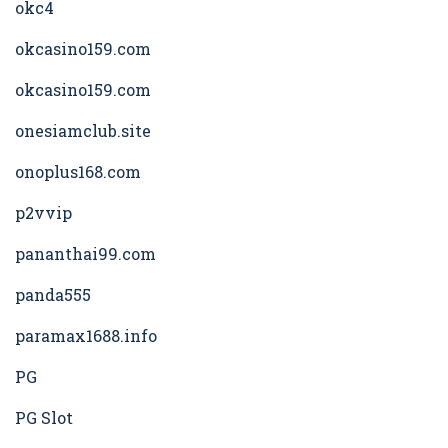
okc4
okcasino159.com
okcasino159.com
onesiamclub.site
onoplus168.com
p2vvip
pananthai99.com
panda555
paramax1688.info
PG
PG Slot