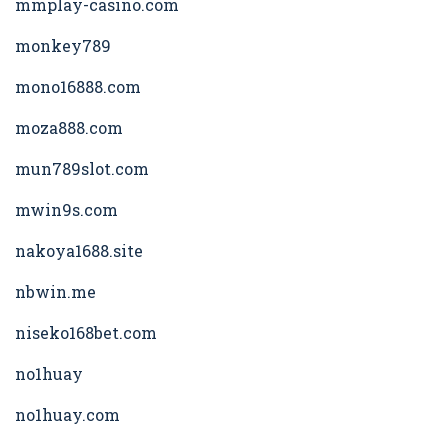
mmplay-casino.com
monkey789
mono16888.com
moza888.com
mun789slot.com
mwin9s.com
nakoya1688.site
nbwin.me
niseko168bet.com
no1huay
no1huay.com