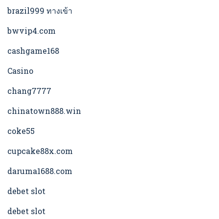
brazil999 ทางเข้า
bwvip4.com
cashgame168
Casino
chang7777
chinatown888.win
coke55
cupcake88x.com
daruma1688.com
debet slot
debet slot