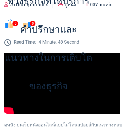
ทางธุรกิจที่ให้บริการ
Arthur Simmons
ดูหนัง
037movie
0
0
คำปรึกษาและ
Read Time:
4 Minute, 48 Second
แนวทางในการเติบโต
ของธุรกิจ
ดูหนัง บนเว็บหนังออนไลน์แบบไม่โดนสปอยล์กับแนวทางหลบ