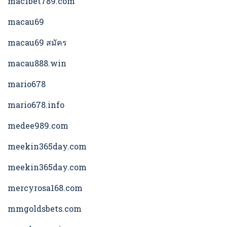
mac1bet789.com
macau69
macau69 สมัคร
macau888.win
mario678
mario678.info
medee989.com
meekin365day.com
meekin365day.com
mercyrosa168.com
mmgoldsbets.com