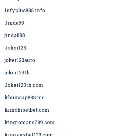
infyplus888.info
Jinda55
jinda888
Joker123
joker123auto
joker123th
Joker123th.com
khumsup888.me
kimchibetbet.com
kingromans789.com
kingxxxbet123.com