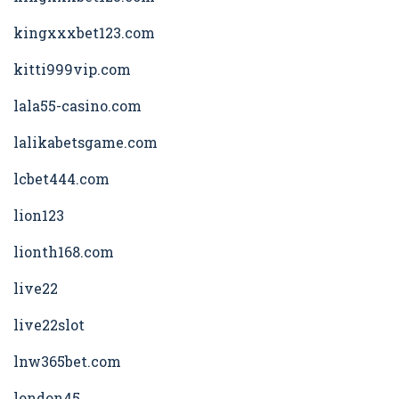
kingxxxbet123.com
kitti999vip.com
lala55-casino.com
lalikabetsgame.com
lcbet444.com
lion123
lionth168.com
live22
live22slot
lnw365bet.com
london45