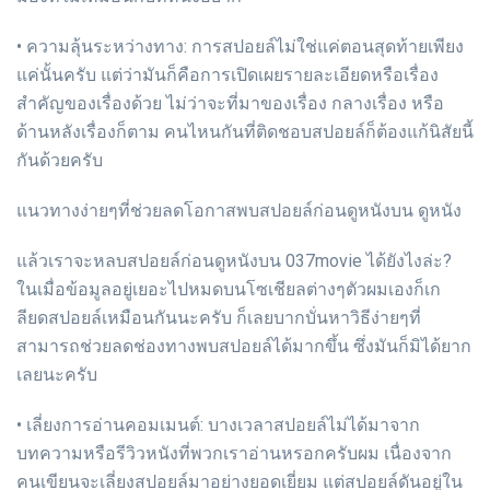
• ความลุ้นระหว่างทาง: การสปอยล์ไม่ใช่แค่ตอนสุดท้ายเพียง
แค่นั้นครับ แต่ว่ามันก็คือการเปิดเผยรายละเอียดหรือเรื่อง
สำคัญของเรื่องด้วย ไม่ว่าจะที่มาของเรื่อง กลางเรื่อง หรือ
ด้านหลังเรื่องก็ตาม คนไหนกันที่ติดชอบสปอยล์ก็ต้องแก้นิสัยนี้
กันด้วยครับ
แนวทางง่ายๆที่ช่วยลดโอกาสพบสปอยล์ก่อนดูหนังบน ดูหนัง
แล้วเราจะหลบสปอยล์ก่อนดูหนังบน 037movie ได้ยังไงล่ะ?
ในเมื่อข้อมูลอยู่เยอะไปหมดบนโซเชียลต่างๆตัวผมเองก็เก
ลียดสปอยล์เหมือนกันนะครับ ก็เลยบากบั่นหาวิธีง่ายๆที่
สามารถช่วยลดช่องทางพบสปอยล์ได้มากขึ้น ซึ่งมันก็มิได้ยาก
เลยนะครับ
• เลี่ยงการอ่านคอมเมนต์: บางเวลาสปอยล์ไม่ได้มาจาก
บทความหรือรีวิวหนังที่พวกเราอ่านหรอกครับผม เนื่องจาก
คนเขียนจะเลี่ยงสปอยล์มาอย่างยอดเยี่ยม แต่สปอยล์ดันอยู่ใน