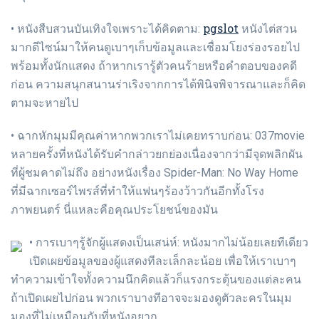
pgslot
• หนังสืบสวนบันเทิงใจเพราะได้คิดตาม:
หนังไต่สวน
มากดีไซน์มาให้คนดูเบาๆเก็บข้อมูลและเชื่อมโยงร่องรอยไป
พร้อมทั้งนักแสดง ถ้าหากเรารู้ตัวคนร้ายหรือคำตอบของคดี
ก่อน ความสนุกสนานร่าเริงจากการได้พินิจพิจารณาและก็คิด
ตามจะหายไป
• ฉากหักมุมมีคุณค่าหากพวกเราไม่เคยทราบก่อน: 037movie
หลายครั้งที่หนังได้รับคำกล่าวยกย่องเนื่องจากว่ามีจุดพลิกผัน
ที่ผู้ชมคาดไม่ถึง อย่างหนังเรื่อง Spider-Man: No Way Home
ที่มีฉากเซอร์ไพรส์ที่ทำให้แฟนๆร้องว้าวกันอีกทั้งโรง
ภาพยนตร์ นี่แหละคือคุณประโยชน์ของมัน
• การเบาๆรู้จักผู้แสดงเป็นเสน่ห์: หนังมากไม่น้อยเลยทีเดียว
เปิดเผยข้อมูลของผู้แสดงทีละเล็กละน้อย เพื่อให้เราเบาๆ
ทำความเข้าใจทั้งความนึกคิดแล้วก็แรงกระตุ้นของแต่ละคน
ถ้าเปิดเผยไปก่อน พวกเราบางทีอาจจะมองดูตัวละครในมุม
มองที่ไม่เหมือนกับที่หนังอยาก