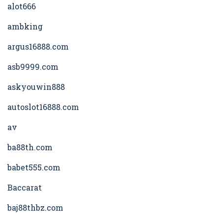
alot666
ambking
argus16888.com
asb9999.com
askyouwin888
autoslot16888.com
av
ba88th.com
babet555.com
Baccarat
baj88thbz.com