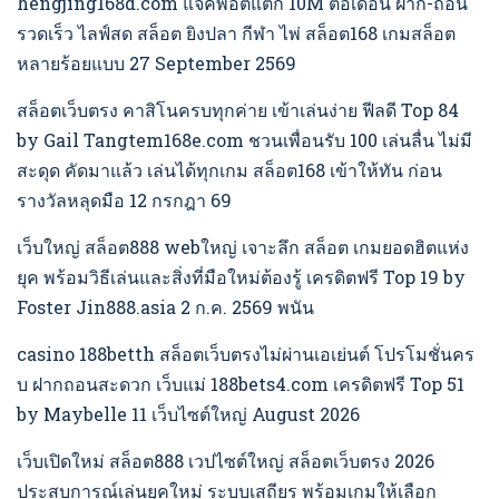
hengjing168d.com แจ็คพอตแตก 10M ต่อเดือน ฝาก-ถอน
รวดเร็ว ไลฟ์สด สล็อต ยิงปลา กีฬา ไพ่ สล็อต168 เกมสล็อต
หลายร้อยแบบ 27 September 2569
สล็อตเว็บตรง คาสิโนครบทุกค่าย เข้าเล่นง่าย ฟีลดี Top 84
by Gail Tangtem168e.com ชวนเพื่อนรับ 100 เล่นลื่น ไม่มี
สะดุด คัดมาแล้ว เล่นได้ทุกเกม สล็อต168 เข้าให้ทัน ก่อน
รางวัลหลุดมือ 12 กรกฎา 69
เว็บใหญ่ สล็อต888 webใหญ่ เจาะลึก สล็อต เกมยอดฮิตแห่ง
ยุค พร้อมวิธีเล่นและสิ่งที่มือใหม่ต้องรู้ เครดิตฟรี Top 19 by
Foster Jin888.asia 2 ก.ค. 2569 พนัน
casino 188betth สล็อตเว็บตรงไม่ผ่านเอเย่นต์ โปรโมชั่นคร
บ ฝากถอนสะดวก เว็บแม่ 188bets4.com เครดิตฟรี Top 51
by Maybelle 11 เว็บไซต์ใหญ่ August 2026
เว็บเปิดใหม่ สล็อต888 เวปไซต์ใหญ่ สล็อตเว็บตรง 2026
ประสบการณ์เล่นยุคใหม่ ระบบเสถียร พร้อมเกมให้เลือก