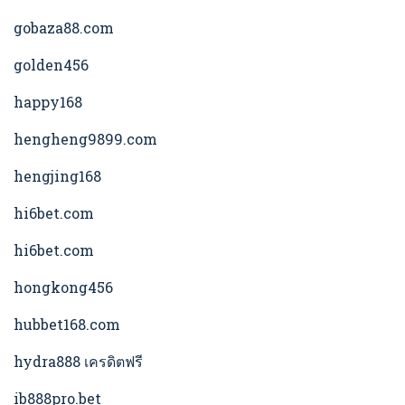
gobaza88.com
golden456
happy168
hengheng9899.com
hengjing168
hi6bet.com
hi6bet.com
hongkong456
hubbet168.com
hydra888 เครดิตฟรี
ib888pro.bet