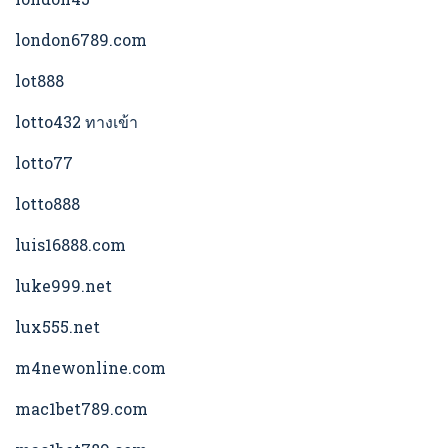
london6789.com
lot888
lotto432 ทางเข้า
lotto77
lotto888
luis16888.com
luke999.net
lux555.net
m4newonline.com
mac1bet789.com