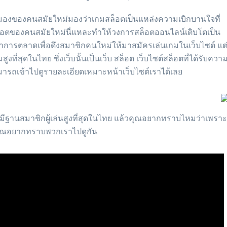
มุมมองของคนสมัยใหม่มองว่าเกมสล็อตเป็นแหล่งความเบิกบานใจที่
มสล็อตของคนสมัยใหม่นี่แหละทำให้วงการสล็อตออนไลน์เติบโตเป็น
ำการตลาดเพื่อดึงสมาชิกคนใหม่ให้มาสมัครเล่นเกมในเว็บไซต์ แต
ูงที่สุดในไทย ซึ่งเว็บนั้นเป็นเว็บ สล็อต เว็บไซต์สล็อตที่ได้รับควา
ามารถเข้าไปดูรายละเอียดเหมาะหน้าเว็บไซต์เราได้เลย
ที่มีฐานสมาชิกผู้เล่นสูงที่สุดในไทย แล้วคุณอยากทราบไหมว่าเพราะ
ากคุณอยากทราบพวกเราไปดูกัน