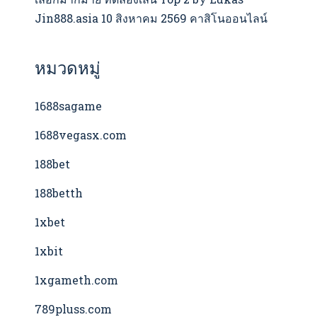
Jin888.asia 10 สิงหาคม 2569 คาสิโนออนไลน์
หมวดหมู่
1688sagame
1688vegasx.com
188bet
188betth
1xbet
1xbit
1xgameth.com
789pluss.com