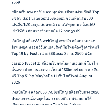
2569
สล็อตเว็บตรง คาสิโนครบทุกค่าย เข้าเล่นง่าย ฟีลดี Top
84 by Gail Tangtem168e.com ชวนเพื่อนรับ 100
เล่นลื่น ไม่มีสะดุด คัดมาแล้ว เล่นได้ทุกเกม สล็อต168
เข้าให้ทัน ก่อนรางวัลหลุดมือ 12 กรกฎา 69
เว็บใหญ่ สล็อต888 webใหญ่ เจาะลึก สล็อต เกมยอด
ฮิตแห่งยุค พร้อมวิธีเล่นและสิ่งที่มือใหม่ต้องรู้ เครดิตฟรี
Top 19 by Foster Jin888.asia 2 ก.ค. 2569 พนัน
casino 188betth สล็อตเว็บตรงไม่ผ่านเอเย่นต์ โปรโม
ชั่นครบ ฝากถอนสะดวก เว็บแม่ 188bets4.com เครดิต
ฟรี Top 51 by Maybelle 11 เว็บไซต์ใหญ่ August
2026
เว็บเปิดใหม่ สล็อต888 เวปไซต์ใหญ่ สล็อตเว็บตรง 2026
ประสบการณ์เล่นยุคใหม่ ระบบเสถียร พร้อมเกมให้
เลือกมากมาย ทดลองเล่น Top 2 by Lukas