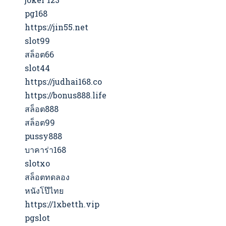
pg168
https://jin55.net
slot99
สล็อต66
slot44
https://judhai168.co
https://bonus888.life
สล็อต888
สล็อต99
pussy888
บาคาร่า168
slotxo
สล็อตทดลอง
หนังโป๊ไทย
https://1xbetth.vip
pgslot