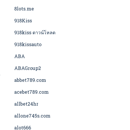
8lots.me
918Kiss
918kiss ดาวน์โหลด
918kissauto
ABA
ABAGroup2
-
abbet789.com
acebet789.com
allbet24hr
allone745s.com
alot666