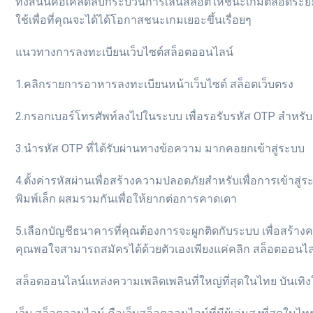
ทั้งสิ้นนี้คือเคล็ดลับกระบวนการเล่นสล็อตให้ชนะเกมตลอดระยะ
ใช้เพื่อที่คุณจะได้ได้โอกาสชนะเกมเยอะขึ้นเรื่อยๆ
แนวทางการลงทะเบียนเว็บไซต์สล็อตออนไลน์
1.คลิกรายการอาหารลงทะเบียนหน้าเว็บไซต์ สล็อตเว็บตรง
2.กรอกเบอร์โทรศัพท์ลงไปในระบบ เพื่อรอรับรหัส OTP สำหรับเ
3.นำรหัส OTP ที่ได้รับผ่านทางข้อความ มากคอยกเข้าสู่ระบบ
4.ตั้งค่ารหัสผ่านเพื่อสร้างความปลอดภัยสำหรับเพื่อการเข้าสู่ร
พิมพ์เล็ก ผสมรวมกันเพื่อให้ยากต่อการคาดเดา
5.เลือกบัญชีธนาคารที่คุณต้องการจะผูกติดกับระบบ เพื่อสร้
คุณพอใจสามารถสมัครได้ด้วยตัวเองเพียงแค่คลิก สล็อตออนไล
สล็อตออนไลน์แหล่งความเพลิดเพลินที่ใหญ่ที่สุดในไทย บันเทิงใจ