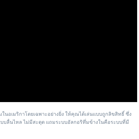
นอเมริกาโดยเฉพาะอย่างยิ่ง ให้คุณได้เล่นแบบถูกลิขสิทธิ์ ซึ่ง
บบลื่นไหล ไม่มีสะดุด แถมระบบอัลกอริทึ่มข้างในคือระบบที่มี