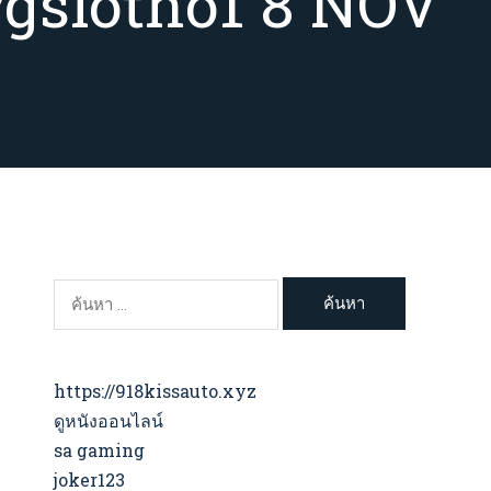
 Pgslotno1 8 NOV
ค้นหา
สำหรับ:
https://918kissauto.xyz
ดูหนังออนไลน์
sa gaming
joker123