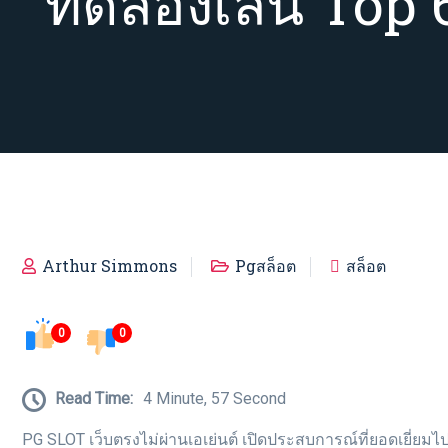
ทดลองเล่น Top 6
Arthur Simmons
Pgสล็อต
สล็อต
0
0
Read Time:
4 Minute, 57 Second
PG SLOT เว็บตรงไม่ผ่านเอเย่นต์ เปิดประสบการณ์ที่ยอดเยี่ยมไป