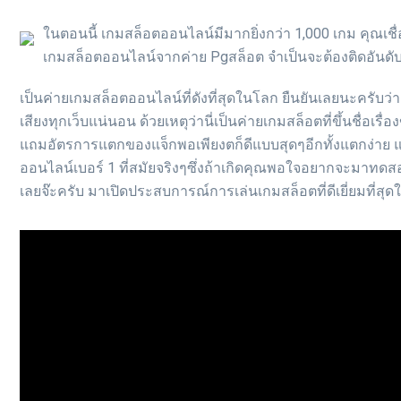
ในตอนนี้ เกมสล็อตออนไลน์มีมากยิ่งกว่า 1,000 เกม คุณเชื
เกมสล็อตออนไลน์จากค่าย Pgสล็อต จำเป็นจะต้องติดอันดับไม
เป็นค่ายเกมสล็อตออนไลน์ที่ดังที่สุดในโลก ยืนยันเลยนะครับว่
เสียงทุกเว็บแน่นอน ด้วยเหตุว่านี่เป็นค่ายเกมสล็อตที่ขึ้นชื่อเร
แถมอัตรการแตกของแจ็กพอเพียงตก็ดีแบบสุดๆอีกทั้งแตกง่าย 
ออนไลน์เบอร์ 1 ที่สมัยจริงๆซึ่งถ้าเกิดคุณพอใจอยากจะมาทด
เลยจ๊ะครับ มาเปิดประสบการณ์การเล่นเกมสล็อตที่ดีเยี่ยมที่สุด