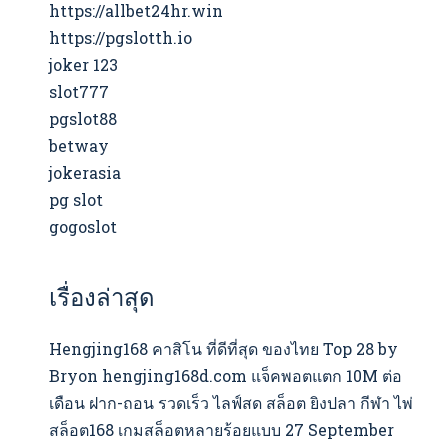
https://allbet24hr.win
https://pgslotth.io
joker 123
slot777
pgslot88
betway
jokerasia
pg slot
gogoslot
เรื่องล่าสุด
Hengjing168 คาสิโน ที่ดีที่สุด ของไทย Top 28 by
Bryon hengjing168d.com แจ็คพอตแตก 10M ต่อ
เดือน ฝาก-ถอน รวดเร็ว ไลฟ์สด สล็อต ยิงปลา กีฬา ไพ่
สล็อต168 เกมสล็อตหลายร้อยแบบ 27 September