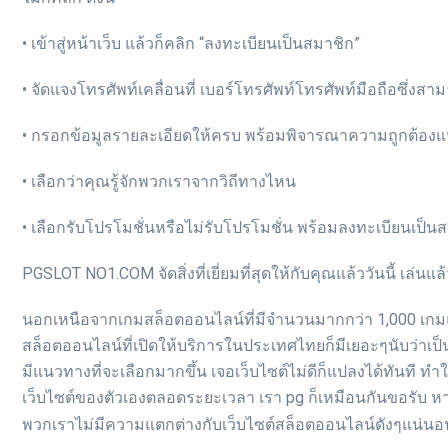
• เข้าสู่หน้าเว็บ แล้วก็คลิก “ลงทะเบียนเป็นสมาชิก”
• จัดแจงโทรศัพท์เคลื่อนที่ เบอร์โทรศัพท์โทรศัพท์มือถือซึ่งส
• กรอกข้อมูลรายละเอียดให้ครบ พร้อมพิจารณาความถูกต้องแ
• เลือกว่าคุณรู้จักพวกเราจากวิถีทางไหน
• เลือกรับโปรโมชั่นหรือไม่รับโปรโมชั่น พร้อมลงทะเบียนเป็น
PGSLOT NO1.COM จัดสิ่งที่เยี่ยมที่สุดให้กับคุณแล้ววันนี้ เล่นแล
นอกเหนือจากเกมสล็อตออนไลน์ที่มีจำนวนมากกว่า 1,000 เกมแล้
สล็อตออนไลน์ที่เปิดให้บริการในประเทศไทยก็มีเยอะๆนับว่าเป
มีแนวทางที่จะเลือกมากขึ้น เจอเว็บไซต์ไม่ดีก็แปลงได้ทันที ทำให
เว็บไซต์ของตัวเองตลอดระยะเวลา เรา pg ก็เหมือนกันขอรับ หากแ
พวกเราไม่มีความแตกต่างกับเว็บไซต์สล็อตออนไลน์ดังๆแน่นอ