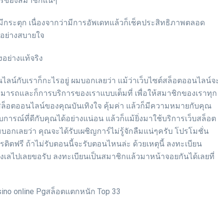
การของสมาชิกแน่ๆ
มีกระตุก เนื่องจากว่ามีการอัพเดทแล้วก็เช็คประสิทธิภาพตลอด
้อย่างสบายใจ
งอย่างแท้จริง
ลน์กับเราก็กะไรอยู่ ผมบอกเลยว่า แม้ว่าเว็บไซต์สล็อตออนไลน์จ
ามารถและก็การบริการของเราแบบเต็มที่ เพื่อให้สมาชิกของเราทุก
นสล็อตออนไลน์ของคุณบันเทิงใจ คุ้มค่า แล้วก็มีความหมายกับคุณ
ณ์ที่ดีกับคุณได้อย่างแน่อน แล้วก็แม้ยิ่งมาใช้บริการเว็บสล็อต
บอกเลยว่า คุณจะได้รับเผชิญการ์ไม่รู้จักลืมแน่ๆครับ โปรโมชั่น
ตฟรี ถ้าไม่รับตอนนี้จะรับตอนไหนล่ะ ด้วยเหตุนี้ ลงทะเบียน
งเลไปเลยขอรับ ลงทะเบียนเป็นสมาชิกแล้วมาหน้าจอยกันได้เลยที่
asino online Pgสล็อตแตกหนัก Top 33