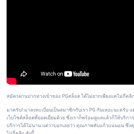
สมัครผ่านปากทางเข้าของ PGสล็อต ได้ไม่ยากเพียงแค่ไม่กี่คลิกเ
มาครับ! มาลงทะเบียนเป็นสมาชิกกับเรา PG กันเหอะนะครับ แม้
เว็บไซต์สล็อตที่ยอดเยี่ยมด้วย ซึ่งเราก็พร้อมดูแลแล้วก็ให้บริการ
บริการได้ไม่นาน แต่ว่าบอกเลยว่า คุณภาพคับแก้วแน่นอน ซึ่
ไม่กี่คลิก ดังนี้