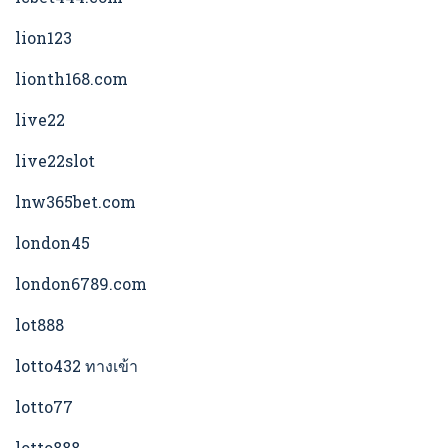
lion123
lionth168.com
live22
live22slot
lnw365bet.com
london45
london6789.com
lot888
lotto432 ทางเข้า
lotto77
lotto888