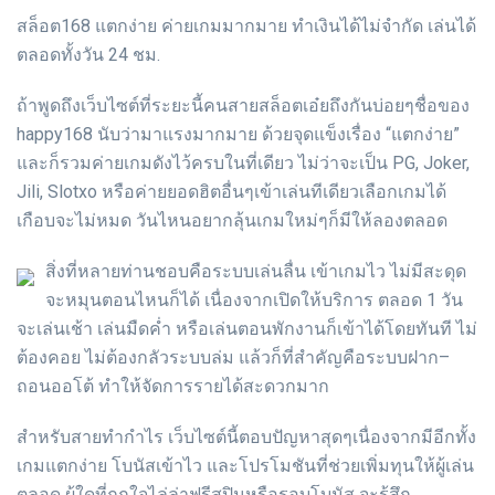
สล็อต168 แตกง่าย ค่ายเกมมากมาย ทำเงินได้ไม่จำกัด เล่นได้
ตลอดทั้งวัน 24 ชม.
ถ้าพูดถึงเว็บไซต์ที่ระยะนี้คนสายสล็อตเอ๋ยถึงกันบ่อยๆชื่อของ
happy168 นับว่ามาแรงมากมาย ด้วยจุดแข็งเรื่อง “แตกง่าย”
และก็รวมค่ายเกมดังไว้ครบในที่เดียว ไม่ว่าจะเป็น PG, Joker,
Jili, Slotxo หรือค่ายยอดฮิตอื่นๆเข้าเล่นทีเดียวเลือกเกมได้
เกือบจะไม่หมด วันไหนอยากลุ้นเกมใหม่ๆก็มีให้ลองตลอด
สิ่งที่หลายท่านชอบคือระบบเล่นลื่น เข้าเกมไว ไม่มีสะดุด
จะหมุนตอนไหนก็ได้ เนื่องจากเปิดให้บริการ ตลอด 1 วัน
จะเล่นเช้า เล่นมืดค่ำ หรือเล่นตอนพักงานก็เข้าได้โดยทันที ไม่
ต้องคอย ไม่ต้องกลัวระบบล่ม แล้วก็ที่สำคัญคือระบบฝาก–
ถอนออโต้ ทำให้จัดการรายได้สะดวกมาก
สำหรับสายทำกำไร เว็บไซต์นี้ตอบปัญหาสุดๆเนื่องจากมีอีกทั้ง
เกมแตกง่าย โบนัสเข้าไว และโปรโมชันที่ช่วยเพิ่มทุนให้ผู้เล่น
ตลอด ผู้ใดที่ถูกใจไล่ล่าฟรีสปินหรือรอบโบนัส จะรู้สึก