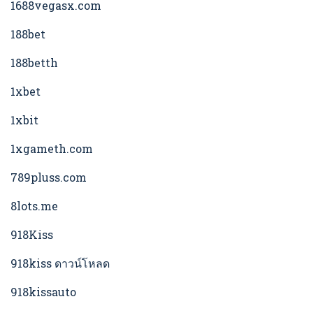
1688vegasx.com
188bet
188betth
1xbet
1xbit
1xgameth.com
789pluss.com
8lots.me
918Kiss
918kiss ดาวน์โหลด
918kissauto