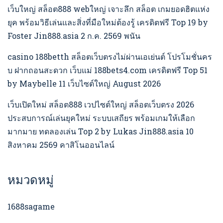
เว็บใหญ่ สล็อต888 webใหญ่ เจาะลึก สล็อต เกมยอดฮิตแห่ง
ยุค พร้อมวิธีเล่นและสิ่งที่มือใหม่ต้องรู้ เครดิตฟรี Top 19 by
Foster Jin888.asia 2 ก.ค. 2569 พนัน
casino 188betth สล็อตเว็บตรงไม่ผ่านเอเย่นต์ โปรโมชั่นคร
บ ฝากถอนสะดวก เว็บแม่ 188bets4.com เครดิตฟรี Top 51
by Maybelle 11 เว็บไซต์ใหญ่ August 2026
เว็บเปิดใหม่ สล็อต888 เวปไซต์ใหญ่ สล็อตเว็บตรง 2026
ประสบการณ์เล่นยุคใหม่ ระบบเสถียร พร้อมเกมให้เลือก
มากมาย ทดลองเล่น Top 2 by Lukas Jin888.asia 10
สิงหาคม 2569 คาสิโนออนไลน์
หมวดหมู่
1688sagame