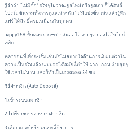
รู้สึกว่า “ไม่มีกั๊ก” จริงๆไม่ว่าจะยูสใหม่หรือยูสเก่า ก็ได้สิทธิ์
โปรโมชันรวมทั้งการดูแลเท่าๆกัน ไม่มีแบ่งชั้น เล่นแล้วรู้สึก
แฟร์ ได้สิทธิ์ครบเหมือนกันทุกคน
happy168 ขั้นตอนฝาก–เบิกเงินออโต้ ง่ายๆทำเองได้ในไม่กี่
คลิก
หลายคนที่เพิ่งจะเริ่มเล่นมักไม่สบายใจด้านการเงิน แต่ว่าใน
ความเป็นจริงแล้วระบบออโต้สมัยนี้ทำให้ ฝาก–ถอน ง่ายสุดๆ
ใช้เวลาไม่นาน และก็ทำเป็นเองตลอด 24 ชม.
วิธีฝากเงิน (Auto Deposit)
1.เข้าระบบสมาชิก
2.ไปที่รายการอาหาร ฝากเงิน
3.เลือกแบงค์หรือวอเลทที่ต้องการ