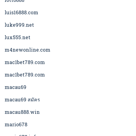
luis16888.com
luke999.net
lux555.net
m4newonline.com
mac1bet789.com
mac1bet789.com
macau69
macau69 สมัคร
macau888.win
mario678