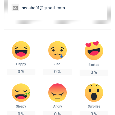
seoaba01@gmail.com
Happy
Sad
Excited
0
%
0
%
0
%
Sleepy
Angry
Surprise
0
%
0
%
0
%