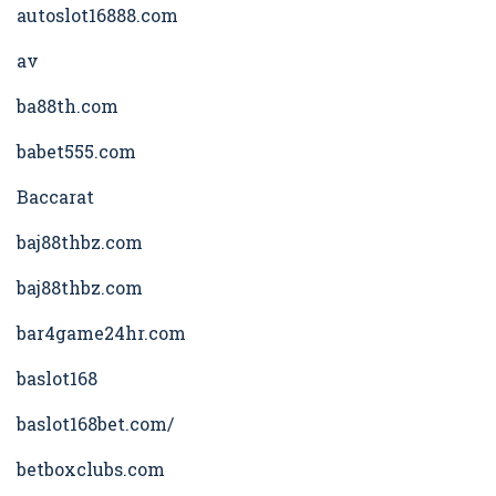
autoslot16888.com
av
ba88th.com
babet555.com
Baccarat
baj88thbz.com
baj88thbz.com
bar4game24hr.com
baslot168
baslot168bet.com/
betboxclubs.com