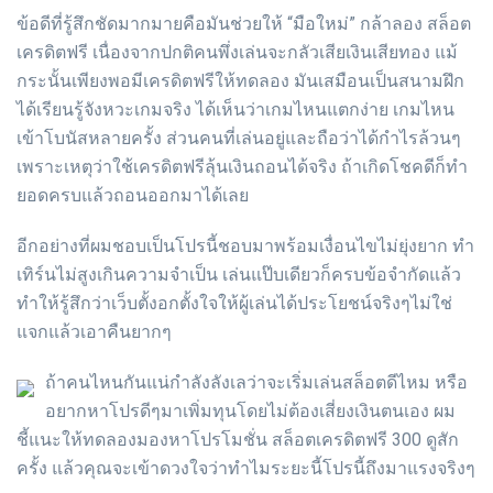
ข้อดีที่รู้สึกชัดมากมายคือมันช่วยให้ “มือใหม่” กล้าลอง สล็อต
เครดิตฟรี เนื่องจากปกติคนพึ่งเล่นจะกลัวเสียเงินเสียทอง แม้
กระนั้นเพียงพอมีเครดิตฟรีให้ทดลอง มันเสมือนเป็นสนามฝึก
ได้เรียนรู้จังหวะเกมจริง ได้เห็นว่าเกมไหนแตกง่าย เกมไหน
เข้าโบนัสหลายครั้ง ส่วนคนที่เล่นอยู่และถือว่าได้กำไรล้วนๆ
เพราะเหตุว่าใช้เครดิตฟรีลุ้นเงินถอนได้จริง ถ้าเกิดโชคดีก็ทำ
ยอดครบแล้วถอนออกมาได้เลย
อีกอย่างที่ผมชอบเป็นโปรนี้ชอบมาพร้อมเงื่อนไขไม่ยุ่งยาก ทำ
เทิร์นไม่สูงเกินความจำเป็น เล่นแป๊บเดียวก็ครบข้อจำกัดแล้ว
ทำให้รู้สึกว่าเว็บตั้งอกตั้งใจให้ผู้เล่นได้ประโยชน์จริงๆไม่ใช่
แจกแล้วเอาคืนยากๆ
ถ้าคนไหนกันแน่กำลังลังเลว่าจะเริ่มเล่นสล็อตดีไหม หรือ
อยากหาโปรดีๆมาเพิ่มทุนโดยไม่ต้องเสี่ยงเงินตนเอง ผม
ชี้แนะให้ทดลองมองหาโปรโมชั่น สล็อตเครดิตฟรี 300 ดูสัก
ครั้ง แล้วคุณจะเข้าดวงใจว่าทำไมระยะนี้โปรนี้ถึงมาแรงจริงๆ