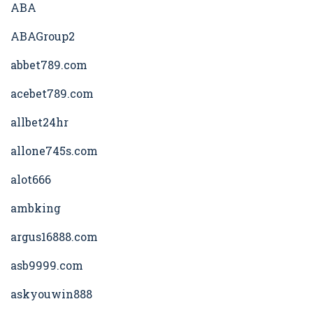
ABA
ABAGroup2
abbet789.com
acebet789.com
allbet24hr
allone745s.com
alot666
ambking
argus16888.com
asb9999.com
askyouwin888