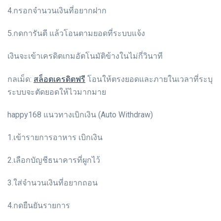
4.กรอกจำนวนเงินที่อยากฝาก
5.กดการันตี แล้วโอนตามยอดที่ระบบแจ้ง
เงินจะเข้าเครดิตเกมอัตโนมัติข้างในไม่กี่วินาที
สล็อตเครดิตฟรี
กลเม็ด:
โอนให้ตรงยอดและภายในเวลาที่ระบุ
ระบบจะตัดยอดให้ไวมากมาย
happy168 แนวทางเบิกเงิน (Auto Withdraw)
1.เข้ารายการอาหาร เบิกเงิน
2.เลือกบัญชีธนาคารที่ผูกไว้
3.ใส่จำนวนเงินที่อยากถอน
4.กดยืนยันรายการ