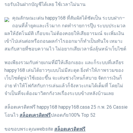
รอรับเงินฝากบัญชีได้เลย ใช้เวลาไม่นาน
คุณลักษณะเด่น happy168 ที่สัมผัสได้ชัดเป็น ระบบฝาก–
ถอนที่ล้ำยุคและเร็วมาก กดทำรายการปุ๊บ ระบบประมวล
ผลให้อัตโนมัติ เกือบจะไม่ต้องคอยให้เสียอารมณ์ จะเพิ่มเงิน
เข้าไปเล่นต่อหรือถอนผลกำไรออกมาก็ทำเป็นทันใจ เหมาะ
สมกับสายที่ชอบความไว ไม่อยากเสียเวลานั่งลุ้นหน้าเว็บไซต์
พอเพียงรวมกับค่ายเกมที่มีให้เลือกเยอะ และก็ระบบที่เสถียร
happy168 เล่นได้ยาวๆแบบไม่มีสะดุด ยิ่งทำให้ภาพรวมของ
เว็บไซต์ดูน่าใช้เยอะขึ้น จะเล่นช่วงไหนก็สบาย จัดการเงินก็
ง่าย ทำให้โฟกัสกับการเล่นแล้วก็จังหวะเกมได้เต็มที่ โดยไม่
จำเป็นที่จะต้องมาวิตกกังวลเรื่องระบบข้างหลังบ้านเลย
สล็อตเครดิตฟรี happy168 happy168.casa 25 ก.พ. 26 Cassie
สล็อตเครดิตฟรี
โอนไว
ปลอดภัย100% Top 52
สล็อตเครดิตฟรี
ขอขอบพระคุณwebsite