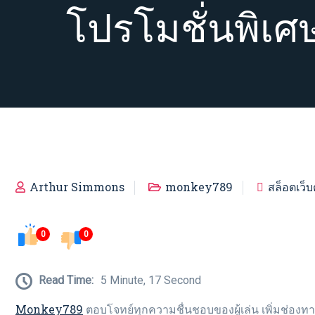
โปรโมชั่นพิเ
Arthur Simmons
monkey789
สล็อตเว็
0
0
Read Time:
5 Minute, 17 Second
Monkey789
ตอบโจทย์ทุกความชื่นชอบของผู้เล่น เพิ่มช่องท