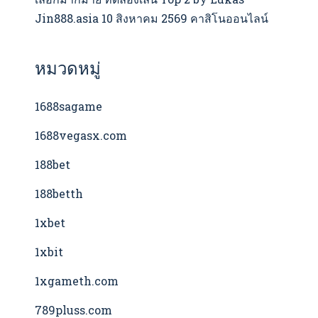
Jin888.asia 10 สิงหาคม 2569 คาสิโนออนไลน์
หมวดหมู่
1688sagame
1688vegasx.com
188bet
188betth
1xbet
1xbit
1xgameth.com
789pluss.com