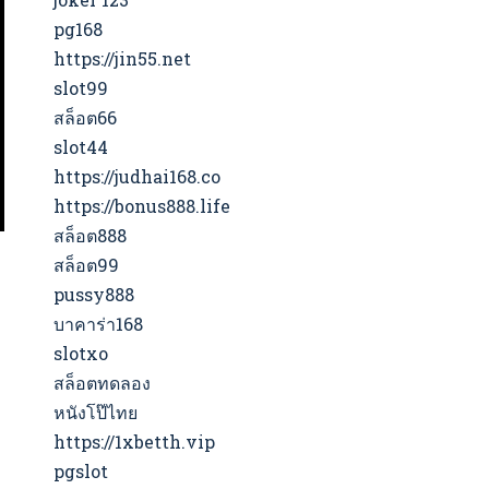
pg168
https://jin55.net
slot99
สล็อต66
slot44
https://judhai168.co
https://bonus888.life
สล็อต888
สล็อต99
pussy888
บาคาร่า168
slotxo
สล็อตทดลอง
หนังโป๊ไทย
https://1xbetth.vip
pgslot