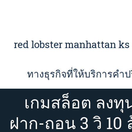
Skip
to
content
red lobster manhattan ks ผู
ทางธุรกิจที่ให้บริการค
เกมสล็อต ลงทุน
ฝาก-ถอน 3 วิ 10 