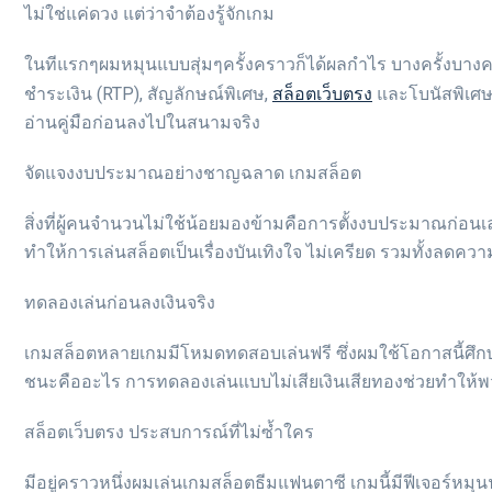
ไม่ใช่แค่ดวง แต่ว่าจำต้องรู้จักเกม
ในทีแรกๆผมหมุนแบบสุ่มๆครั้งคราวก็ได้ผลกำไร บางครั้งบางครา
สล็อตเว็บตรง
ชำระเงิน (RTP), สัญลักษณ์พิเศษ,
และโบนัสพิเศษ ผ
อ่านคู่มือก่อนลงไปในสนามจริง
จัดแจงงบประมาณอย่างชาญฉลาด เกมสล็อต
สิ่งที่ผู้คนจำนวนไม่ใช้น้อยมองข้ามคือการตั้งงบประมาณก่อนเล่น 
ทำให้การเล่นสล็อตเป็นเรื่องบันเทิงใจ ไม่เครียด รวมทั้งลดคว
ทดลองเล่นก่อนลงเงินจริง
เกมสล็อตหลายเกมมีโหมดทดสอบเล่นฟรี ซึ่งผมใช้โอกาสนี้ศึกษ
ชนะคืออะไร การทดลองเล่นแบบไม่เสียเงินเสียทองช่วยทำให้พ
สล็อตเว็บตรง ประสบการณ์ที่ไม่ซ้ำใคร
มีอยู่คราวหนึ่งผมเล่นเกมสล็อตธีมแฟนตาซี เกมนี้มีฟีเจอร์หมุนฟ