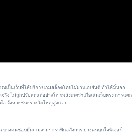
รงเป็นเว็บที่ให้บริการเกมสล็อตโดยไม่ผ่านเอเย่นต์ ทำให้มั่นอก
จริง ไม่ถูกปรับลดแต่อย่างใด ผมสังเกตว่าเมื่อเล่นเว็บตรง การแตก
ญคือ จังหวะชนะรางวัลใหญ่สูงกว่า
กัน บางคนชอบธีมเกมงามๆกราฟิกอลังการ บางคนถูกใจฟีเจอร์