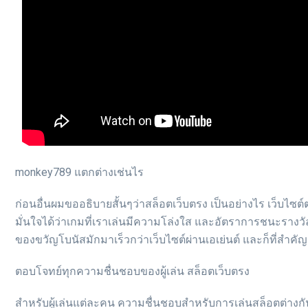
monkey789 แตกต่างเช่นไร
ก่อนอื่นผมขออธิบายสั้นๆว่าสล็อตเว็บตรง เป็นอย่างไร เว็บไซต์ต
มั่นใจได้ว่าเกมที่เราเล่นมีความโล่งใส และอัตราการชนะรางวัล
ของขวัญโบนัสมักมาเร็วกว่าเว็บไซต์ผ่านเอเย่นต์ และก็ที่สำคั
ตอบโจทย์ทุกความชื่นชอบของผู้เล่น สล็อตเว็บตรง
สำหรับผู้เล่นแต่ละคน ความชื่นชอบสำหรับการเล่นสล็อตต่าง