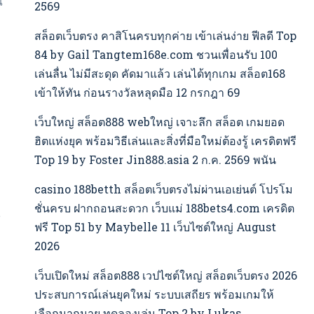
์
2569
สล็อตเว็บตรง คาสิโนครบทุกค่าย เข้าเล่นง่าย ฟีลดี Top
84 by Gail Tangtem168e.com ชวนเพื่อนรับ 100
เล่นลื่น ไม่มีสะดุด คัดมาแล้ว เล่นได้ทุกเกม สล็อต168
เข้าให้ทัน ก่อนรางวัลหลุดมือ 12 กรกฎา 69
เว็บใหญ่ สล็อต888 webใหญ่ เจาะลึก สล็อต เกมยอด
ฮิตแห่งยุค พร้อมวิธีเล่นและสิ่งที่มือใหม่ต้องรู้ เครดิตฟรี
Top 19 by Foster Jin888.asia 2 ก.ค. 2569 พนัน
casino 188betth สล็อตเว็บตรงไม่ผ่านเอเย่นต์ โปรโม
ชั่นครบ ฝากถอนสะดวก เว็บแม่ 188bets4.com เครดิต
้
ฟรี Top 51 by Maybelle 11 เว็บไซต์ใหญ่ August
2026
เว็บเปิดใหม่ สล็อต888 เวปไซต์ใหญ่ สล็อตเว็บตรง 2026
ประสบการณ์เล่นยุคใหม่ ระบบเสถียร พร้อมเกมให้
เลือกมากมาย ทดลองเล่น Top 2 by Lukas