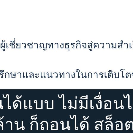
้เชี่ยวชาญทางธุรกิจสู่ความสำเร
ำปรึกษาและแนวทางในการเติบโต
ได้แบบ ไม่มีเงื่อน
ล้าน ก็ถอนได้ สล็อต