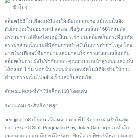
ชั่วโมง
สล็อต168 ไม่เพียงแค่มีเกมให้เลือกมากมาย แม้กระนั้นยัง
อัปเดตเกมใหม่อย่างสม่ำเสมอ เพื่อผู้เล่นสล็อต168ได้สัมผัส
ประสบการณ์ที่สดใหม่อยู่เป็นประจำ เกมสล็อตเว็บตรงที่ถูกคัด
สรรมาล้วนเป็นเกมที่มีศักยภาพสำหรับในการทำกำไรสูง โดย
มาพร้อมฟีเจอร์ที่มากมายและน่าสนใจ การเล่นเกมสล็อตกับ
สล็อตเว็บตรง ยังไม่จำกัดเวลา คุณสามารถเข้าสู่ระบบและเล่น
ได้ตลอด 1 วัน นอกนั้น ระบบฝากถอนอัตโนมัติยังช่วยให้การ
ทำธุรกรรมเป็นไปอย่างเร็วและก็ปลอดภัย
ลักษณะพิเศษที่ทำให้สล็อต168 โดดเด่น
ระบบเกมประสิทธิภาพสูง
hengjing168 เก็บเกมสล็อตจากค่ายที่ได้รับการยอมรับในสุด
ยอด เช่น PG Slot, Pragmatic Play, Joker Gaming รวมทั้งอีก
เยอะมาก ทุกเกมมีการดีไซน์กราฟิกที่สวย ฟีพบร์ที่หลากหลาย