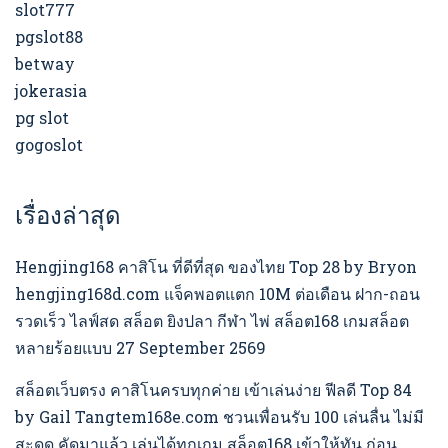
slot777
pgslot88
betway
jokerasia
pg slot
gogoslot
เรื่องล่าสุด
Hengjing168 คาสิโน ที่ดีที่สุด ของไทย Top 28 by Bryon
hengjing168d.com แจ็คพอตแตก 10M ต่อเดือน ฝาก-ถอน
รวดเร็ว ไลฟ์สด สล็อต ยิงปลา กีฬา ไพ่ สล็อต168 เกมสล็อต
หลายร้อยแบบ 27 September 2569
สล็อตเว็บตรง คาสิโนครบทุกค่าย เข้าเล่นง่าย ฟีลดี Top 84
by Gail Tangtem168e.com ชวนเพื่อนรับ 100 เล่นลื่น ไม่มี
สะดุด คัดมาแล้ว เล่นได้ทุกเกม สล็อต168 เข้าให้ทัน ก่อน