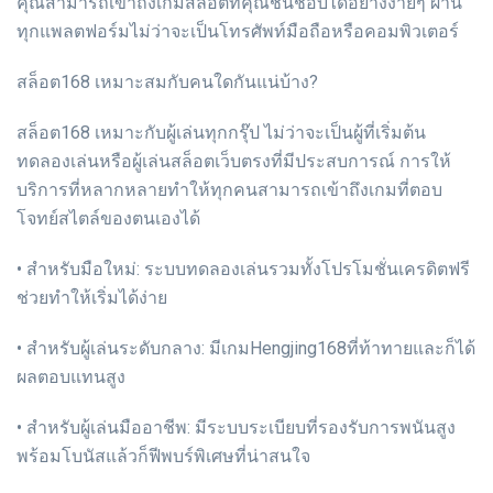
คุณสามารถเข้าถึงเกมสล็อตที่คุณชื่นชอบได้อย่างง่ายๆ ผ่าน
ทุกแพลตฟอร์มไม่ว่าจะเป็นโทรศัพท์มือถือหรือคอมพิวเตอร์
สล็อต168 เหมาะสมกับคนใดกันแน่บ้าง?
สล็อต168 เหมาะกับผู้เล่นทุกกรุ๊ป ไม่ว่าจะเป็นผู้ที่เริ่มต้น
ทดลองเล่นหรือผู้เล่นสล็อตเว็บตรงที่มีประสบการณ์ การให้
บริการที่หลากหลายทำให้ทุกคนสามารถเข้าถึงเกมที่ตอบ
โจทย์สไตล์ของตนเองได้
• สำหรับมือใหม่: ระบบทดลองเล่นรวมทั้งโปรโมชั่นเครดิตฟรี
ช่วยทำให้เริ่มได้ง่าย
• สำหรับผู้เล่นระดับกลาง: มีเกมHengjing168ที่ท้าทายและก็ได้
ผลตอบแทนสูง
• สำหรับผู้เล่นมืออาชีพ: มีระบบระเบียบที่รองรับการพนันสูง
พร้อมโบนัสแล้วก็ฟีพบร์พิเศษที่น่าสนใจ