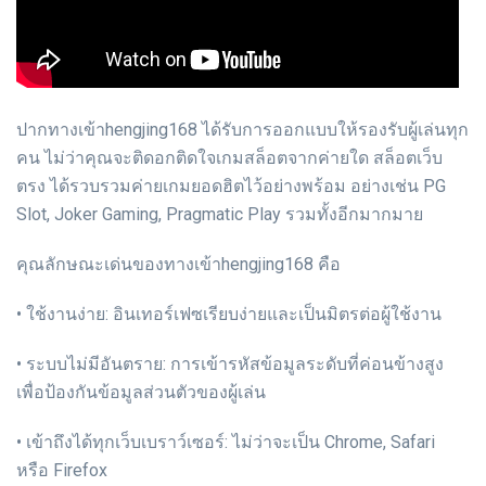
ปากทางเข้าhengjing168 ได้รับการออกแบบให้รองรับผู้เล่นทุก
คน ไม่ว่าคุณจะติดอกติดใจเกมสล็อตจากค่ายใด สล็อตเว็บ
ตรง ได้รวบรวมค่ายเกมยอดฮิตไว้อย่างพร้อม อย่างเช่น PG
Slot, Joker Gaming, Pragmatic Play รวมทั้งอีกมากมาย
คุณลักษณะเด่นของทางเข้าhengjing168 คือ
• ใช้งานง่าย: อินเทอร์เฟซเรียบง่ายและเป็นมิตรต่อผู้ใช้งาน
• ระบบไม่มีอันตราย: การเข้ารหัสข้อมูลระดับที่ค่อนข้างสูง
เพื่อป้องกันข้อมูลส่วนตัวของผู้เล่น
• เข้าถึงได้ทุกเว็บเบราว์เซอร์: ไม่ว่าจะเป็น Chrome, Safari
หรือ Firefox