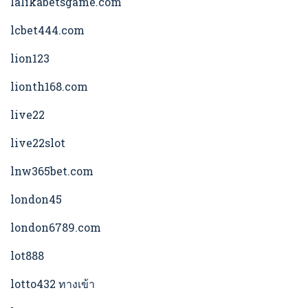
lalikabetsgame.com
lcbet444.com
lion123
lionth168.com
live22
live22slot
lnw365bet.com
london45
london6789.com
lot888
lotto432 ทางเข้า