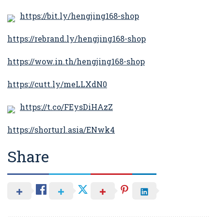
https://bit.ly/hengjing168-shop
https://rebrand.ly/hengjing168-shop
https://wow.in.th/hengjing168-shop
https://cutt.ly/meLLXdN0
https://t.co/FEysDiHAzZ
https://shorturl.asia/ENwk4
Share