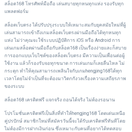
สล็อต168 โทรศัพท์มือถือ เล่นสบายทุกหนทุกแห่ง รองรับทุก
แพลตฟอร์ม
สล็อตเว็บตรง ได้ปรับปรุงระบบให้เหมาะสมกับยุคสมัยใหม่ที่ผู้
เล่นสามารถเข้าถึงเกมสล็อตเว็บตรงผ่านมือถือได้ทุกหนทุก
แห่ง ไม่ว่าคุณจะใช้ระบบปฏิบัติการ iOS หรือ Android การ
เล่นเกมสล็อตผ่านมือถือกับสล็อต168 เป็นเรื่องง่ายและก็สบาย
การออกแบบเว็บไซต์ของสล็อตเว็บตรง มีความเป็นเพื่อนต่อผู้
ใช้งาน แล้วก็รองรับจอทุกขนาด การเล่นเกมก็เลยลื่นไหล ไม่
กระตุก ทำให้คุณสามารถเพลินใจกับเกมhengjing168ได้ทุก
เวลาโดยไม่จำเป็นที่จะต้องมาวิตกกังวลเรื่องความเสถียรภาพ
ของระบบ
สล็อต168 เครดิตฟรี แจกจริง ถอนได้จริง ไม่ต้องรอนาน
โปรโมชั่นเครดิตฟรีเป็นสิ่งที่ทำให้hengjing168 โดดเด่นเหนือ
คู่ปรปักษ์ สมาชิกใหม่ที่สมัครวันนี้จะได้รับเครดิตฟรีทันทีโดย
ไม่ต้องมีการฝากเงินก่อน ซึ่งเหมาะกับคนที่อยากได้ทดสอบ