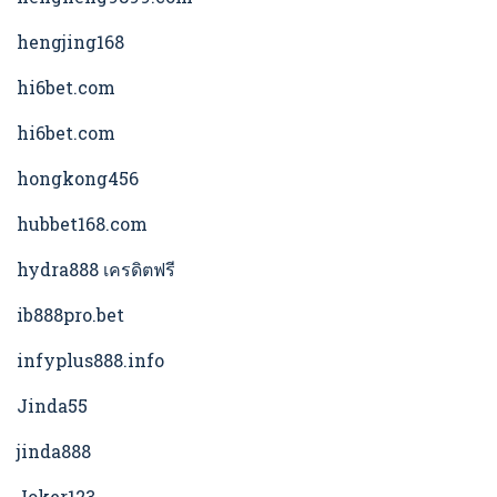
hengjing168
hi6bet.com
hi6bet.com
hongkong456
hubbet168.com
hydra888 เครดิตฟรี
ib888pro.bet
infyplus888.info
Jinda55
jinda888
Joker123