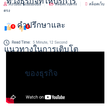
ทางธุรกิจที่ให้บริการ
Arthur Simmons
สล็อตเว็บตรง
สล็อตเว็บ
ตรง
คำปรึกษาและ
0
0
Read Time:
5 Minute, 12 Second
แนวทางในการเติบโต
ของธุรกิจ