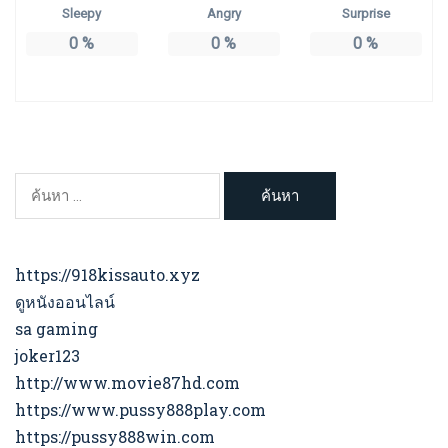
Sleepy
Angry
Surprise
0
%
0
%
0
%
ค้นหา
สำหรับ:
https://918kissauto.xyz
ดูหนังออนไลน์
sa gaming
joker123
http://www.movie87hd.com
https://www.pussy888play.com
https://pussy888win.com