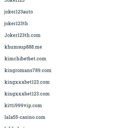
joker123auto
joker123th
Joker123th.com
khumsup888.me
kimchibetbet.com
kingromans789.com
kingxxxbet123.com
kingxxxbet123.com
kitti999vip.com
lala55-casino.com