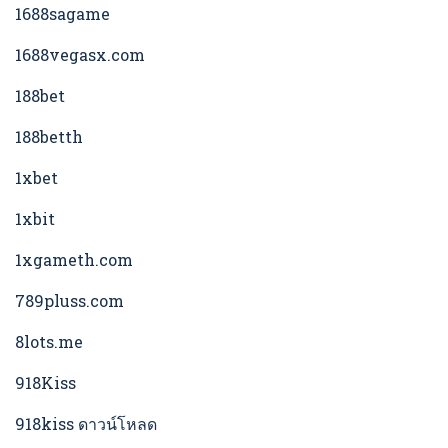
1688sagame
1688vegasx.com
188bet
188betth
1xbet
1xbit
1xgameth.com
789pluss.com
8lots.me
918Kiss
918kiss ดาวน์โหลด