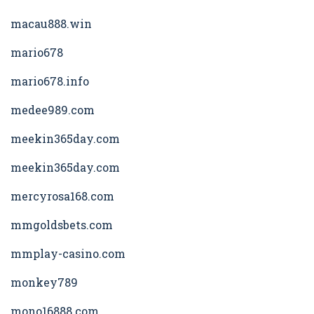
macau888.win
mario678
mario678.info
medee989.com
meekin365day.com
meekin365day.com
mercyrosa168.com
mmgoldsbets.com
mmplay-casino.com
monkey789
mono16888.com