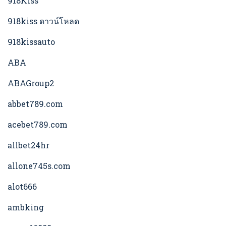
918Kiss
918kiss ดาวน์โหลด
918kissauto
ABA
ABAGroup2
abbet789.com
acebet789.com
allbet24hr
allone745s.com
alot666
ambking