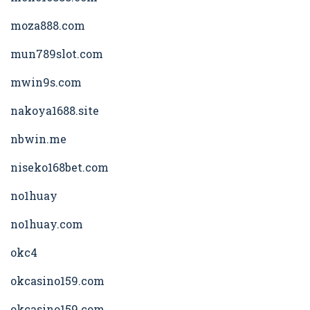
moza888.com
mun789slot.com
mwin9s.com
nakoya1688.site
nbwin.me
niseko168bet.com
no1huay
no1huay.com
okc4
okcasino159.com
okcasino159.com