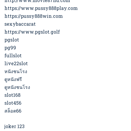
http://www.movie87hd.com
https://www.pussy888play.com
https://pussy888win.com
sexybaccarat
https://www.pgslot.golf
pgslot
pg99
fullslot
live22slot
หนังชนโรง
ดูหนังฟรี
ดูหนังชนโรง
slot168
slot456
สล็อต66
joker 123