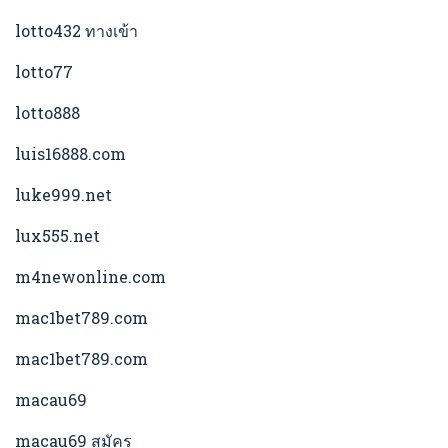
lotto432 ทางเข้า
lotto77
lotto888
luis16888.com
luke999.net
lux555.net
m4newonline.com
mac1bet789.com
mac1bet789.com
macau69
macau69 สมัคร