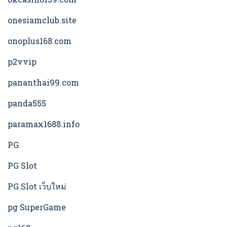
onesiamclub.site
onoplus168.com
p2vvip
pananthai99.com
panda555
paramax1688.info
PG
PG Slot
PG Slot เว็บใหม่
pg SuperGame