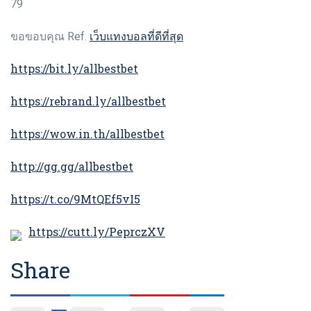
79
เว็บแทงบอลที่ดีที่สุด
ขอขอบคุณ Ref.
https://bit.ly/allbestbet
https://rebrand.ly/allbestbet
https://wow.in.th/allbestbet
http://gg.gg/allbestbet
https://t.co/9MtQEf5vI5
https://cutt.ly/PeprczXV
Share