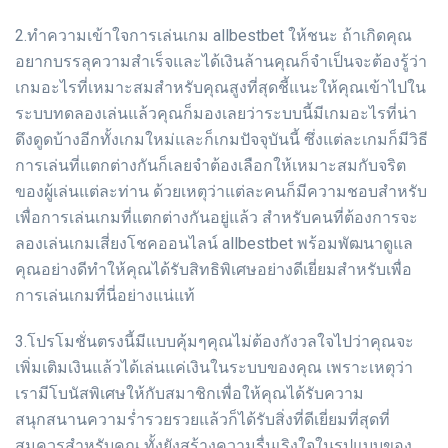
2.ทำความเข้าใจการเล่นเกม allbestbet ให้ชนะ ถ้าเกิดคุณ
อยากบรรลุความสำเร็จและได้เงินล้านคุณก็จำเป็นจะต้องรู้ว่า
เกมอะไรที่เหมาะสมสำหรับคุณสูงที่สุดชี้แนะให้คุณเข้าไปใน
ระบบทดลองเล่นแล้วคุณก็มองเลยว่าระบบนี้มีเกมอะไรที่น่า
ดึงดูดบ้างอีกทั้งเกมใหม่และก็เกมปัจจุบันนี้ ซึ่งแต่ละเกมก็มีวิธี
การเล่นที่แตกต่างกันก็เลยจำต้องเลือกให้เหมาะสมกับจริต
ของผู้เล่นแต่ละท่าน ด้วยเหตุว่าแต่ละคนก็มีความชอบสำหรับ
เพื่อการเล่นเกมที่แตกต่างกันอยู่แล้ว สำหรับคนที่ต้องการจะ
ลองเล่นเกมเสี่ยงโชคออนไลน์ allbestbet พร้อมพัฒนาดูแล
คุณอย่างดีทำให้คุณได้รับสิทธิพิเศษอย่างดีเยี่ยมสำหรับเพื่อ
การเล่นเกมที่นี่อย่างแน่แท้
3.โปรโมชั่นตรงนี้มีแบบคุ้มๆคุณไม่ต้องกังวลใจไปว่าคุณจะ
เพิ่มเติมเงินแล้วได้เล่นแค่เงินในระบบของคุณ เพราะเหตุว่า
เรามีโบนัสพิเศษให้กับสมาชิกเพื่อให้คุณได้รับความ
สนุกสนานความร่ำรวยรวยแล้วก็ได้รับสิ่งที่ดีเยี่ยมที่สุดที่
สมควรสำหรับคุณ ทั้งยังสร้างความรื่นเริงใจในรูปแบบของ