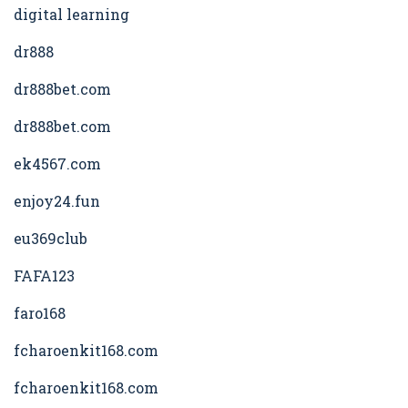
digital learning
dr888
dr888bet.com
dr888bet.com
ek4567.com
enjoy24.fun
eu369club
FAFA123
faro168
fcharoenkit168.com
fcharoenkit168.com