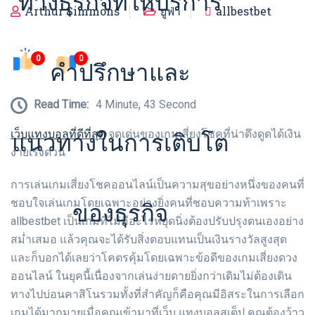
ทางธุรกิจที่ให้บริการ
Arthur Simmons
ยูฟ่า
allbestbet
0
0
คำปรึกษาและ
Read Time:
4 Minute, 43 Second
เว็บแทงบอลที่ดีที่สุด
แนวทางในการเติบโต
จุดเด่นของเกมเสี่ยงโชคที่น่าดึงดูดได้เงิน
ง่ายเร่งด่วน
การเล่นเกมเสี่ยงโชคออนไลน์เป็นความสุขอย่างหนึ่งของคนที่
ชอบใจเล่นเกมโดยเฉพาะอย่างยิ่งคนที่ชอบความท้าเพราะ
ของธุรกิจ
allbestbet เป็นเกมที่ไม่มีอะไรหยุดนิ่งต้องปรับปรุงตนเองอย่าง
สม่ำเสมอ แล้วคุณจะได้รับสิ่งตอบแทนเป็นเงินรางวัลสูงสุด
และก็บอกได้เลยว่าโคตรคุ้มโดยเฉพาะข้อดีของเกมเสี่ยงดวง
ออนไลน์ ในยุคนี้เนื่องจากเล่นง่ายดายยิ่งกว่าเดิมไม่ต้องเดิน
ทางไปบ่อนคาสิโนรวมทั้งที่สำคัญก็คือคุณมีอิสระในการเลือก
เกมได้มากมายเมื่อคุณเข้ามาที่เว็บ แทงบอลสเต็ป คุณต้องว้าว