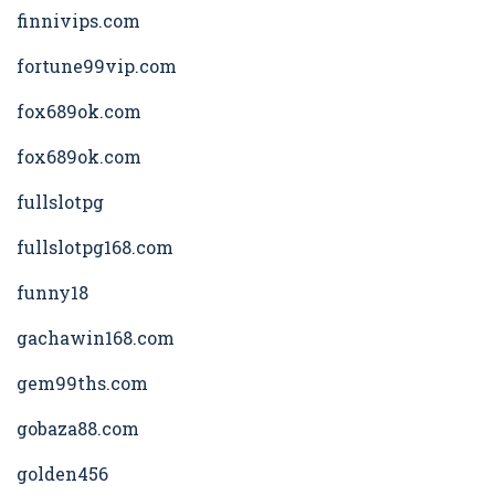
finnivips.com
fortune99vip.com
fox689ok.com
fox689ok.com
fullslotpg
fullslotpg168.com
funny18
gachawin168.com
gem99ths.com
gobaza88.com
golden456