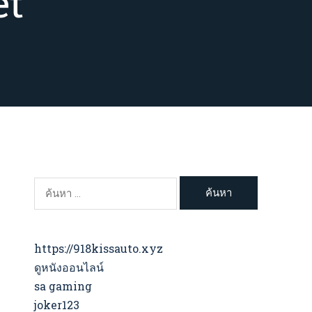
et
ค้นหา
สำหรับ:
https://918kissauto.xyz
ดูหนังออนไลน์
sa gaming
joker123