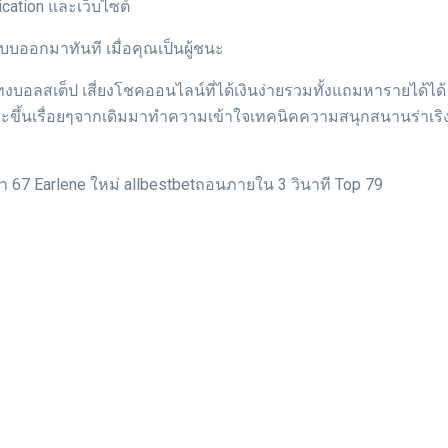
cation และเว็บไซต์
บบออกมาทันที เมื่อคุณเป็นผู้ชนะ
งบอลสเต็ป เสี่ยงโชคออนไลน์ที่ได้เงินง่ายรวมทั้งแถมหารายได้ได้
เยอะขึ้นเรื่อยๆจากเดิมมาทำความเข้าใจเทคนิคความสนุกสนานร่าเริ
 67 Earlene ใหม่ allbestbetถอนภายใน 3 วินาที Top 79