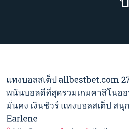
ป
แทงบอลสเต็ป allbestbet.com 27 มิ
พนันบอลดีที่สุดรวมเกมคาสิโนออ
มั่นคง เงินชัวร์ แทงบอลสเต็ป สนุ
Earlene