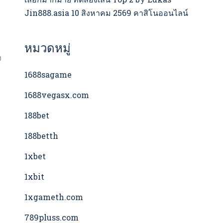
Jin888.asia 10 สิงหาคม 2569 คาสิโนออนไลน์
หมวดหมู่
ง
1688sagame
1688vegasx.com
188bet
188betth
1xbet
1xbit
1xgameth.com
789pluss.com