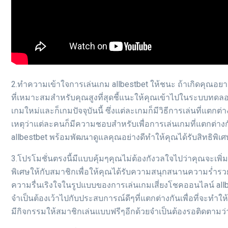
2.ทำความเข้าใจการเล่นเกม allbestbet ให้ชนะ ถ้าเกิดคุณอยา
ที่เหมาะสมสำหรับคุณสูงที่สุดชี้แนะให้คุณเข้าไปในระบบทดลองเ
เกมใหม่และก็เกมปัจจุบันนี้ ซึ่งแต่ละเกมก็มีวิธีการเล่นที่แตก
เหตุว่าแต่ละคนก็มีความชอบสำหรับเพื่อการเล่นเกมที่แตกต่างก
allbestbet พร้อมพัฒนาดูแลคุณอย่างดีทำให้คุณได้รับสิทธิพิเศษอย
3.โปรโมชั่นตรงนี้มีแบบคุ้มๆคุณไม่ต้องกังวลใจไปว่าคุณจะเพิ่
พิเศษให้กับสมาชิกเพื่อให้คุณได้รับความสนุกสนานความร่ำรวยรวยแล
ความรื่นเริงใจในรูปแบบของการเล่นเกมเสี่ยงโชคออนไลน์ allb
จำเป็นต้องเว้าไปกับประสบการณ์ดีๆที่แตกต่างกันเพื่อที่จะทำให้
มีกิจกรรมให้สมาชิกเล่นแบบฟรีๆอีกด้วยจำเป็นต้องรอติดตามว่า