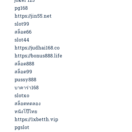
pg168
https://jin55.net
slot99
สล็อต66
slot44
https://judhai168.co
https://bonus888.life
สล็อต888
สล็อต99
pussy888
บาคาร่า168
slotxo
สล็อตทดลอง
หนังโป๊ไทย
https://1xbetth.vip
pgslot