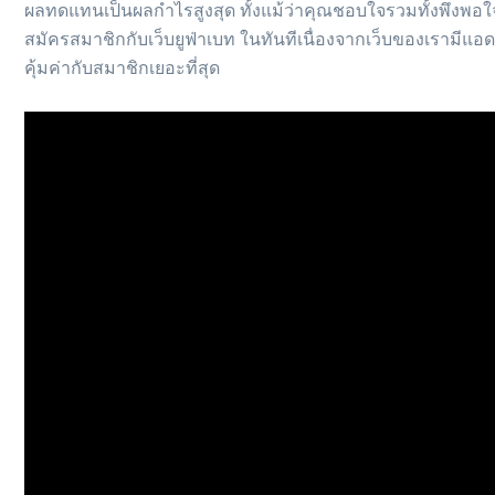
ผลทดแทนเป็นผลกำไรสูงสุด ทั้งแม้ว่าคุณชอบใจรวมทั้งพึงพอใ
สมัครสมาชิกกับเว็บยูฟ่าเบท ในทันทีเนื่องจากเว็บของเรามีแ
คุ้มค่ากับสมาชิกเยอะที่สุด