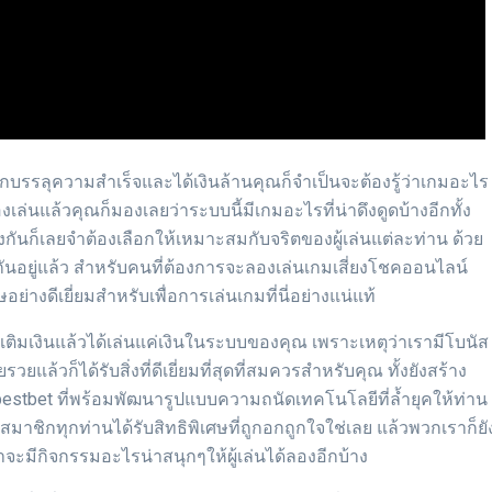
กบรรลุความสำเร็จและได้เงินล้านคุณก็จำเป็นจะต้องรู้ว่าเกมอะไร
ล่นแล้วคุณก็มองเลยว่าระบบนี้มีเกมอะไรที่น่าดึงดูดบ้างอีกทั้ง
ต่างกันก็เลยจำต้องเลือกให้เหมาะสมกับจริตของผู้เล่นแต่ละท่าน ด้วย
ันอยู่แล้ว สำหรับคนที่ต้องการจะลองเล่นเกมเสี่ยงโชคออนไลน์
่างดีเยี่ยมสำหรับเพื่อการเล่นเกมที่นี่อย่างแน่แท้
มเติมเงินแล้วได้เล่นแค่เงินในระบบของคุณ เพราะเหตุว่าเรามีโบนัส
้วก็ได้รับสิ่งที่ดีเยี่ยมที่สุดที่สมควรสำหรับคุณ ทั้งยังสร้าง
estbet ที่พร้อมพัฒนารูปแบบความถนัดเทคโนโลยีที่ล้ำยุคให้ท่าน
สมาชิกทุกท่านได้รับสิทธิพิเศษที่ถูกอกถูกใจใช่เลย แล้วพวกเราก็ยั
จะมีกิจกรรมอะไรน่าสนุกๆให้ผู้เล่นได้ลองอีกบ้าง