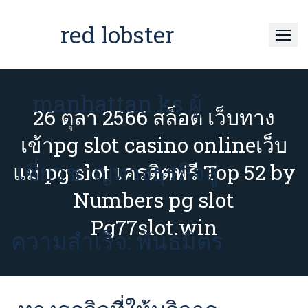
Skip
to
red lobster
content
manhattan ks ผู้
26 ตุลา 2566 สล็อต เว็บทาง
เข้าpg slot casino onlineเว็บ
เชี่ยวชาญทางธุรกิจสู่
แม่ pg slot เครดิตฟรี Top 52 by
Numbers pg slot
Pg77slot.win
ความสำเร็จ: พันธมิตร