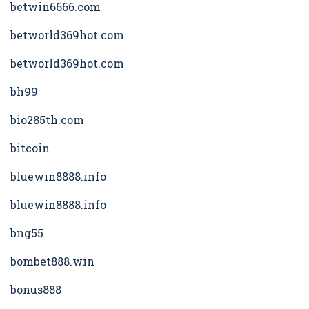
betwin6666.com
betworld369hot.com
betworld369hot.com
bh99
bio285th.com
bitcoin
bluewin8888.info
bluewin8888.info
bng55
bombet888.win
bonus888