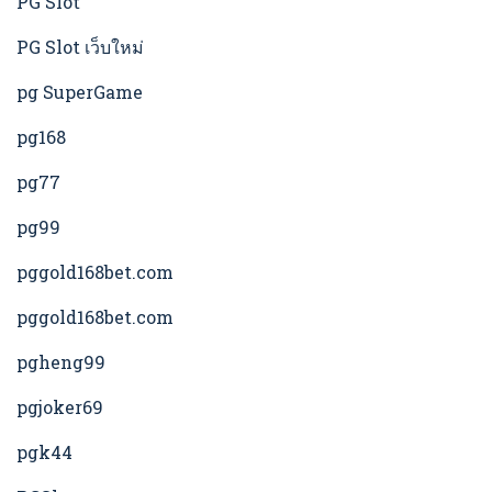
PG Slot
PG Slot เว็บใหม่
pg SuperGame
pg168
pg77
pg99
pggold168bet.com
pggold168bet.com
pgheng99
pgjoker69
pgk44