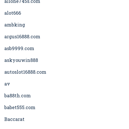
allone745s.com
alot666
ambking
argus16888.com
asb9999.com
askyouwin888
autoslot16888.com
av
ba88th.com
babet555.com
Baccarat