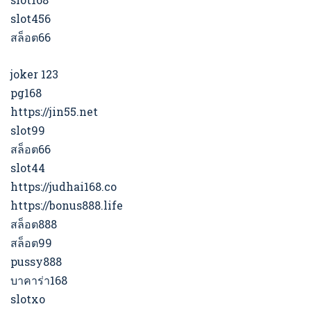
slot456
สล็อต66
joker 123
pg168
https://jin55.net
slot99
สล็อต66
slot44
https://judhai168.co
https://bonus888.life
สล็อต888
สล็อต99
pussy888
บาคาร่า168
slotxo