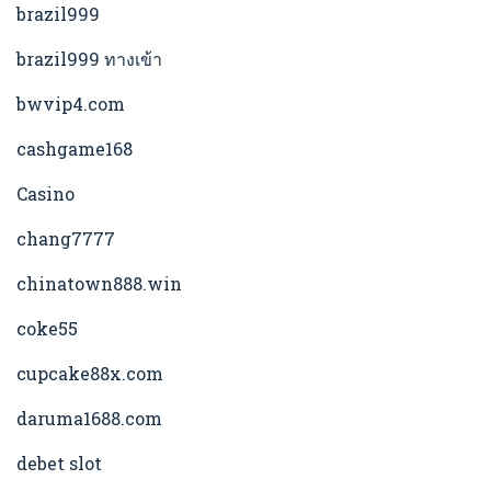
brazil999
brazil999 ทางเข้า
bwvip4.com
cashgame168
Casino
chang7777
chinatown888.win
coke55
cupcake88x.com
daruma1688.com
debet slot