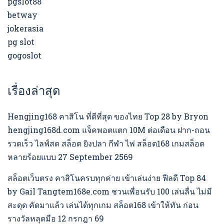
pgslot88
betway
jokerasia
pg slot
gogoslot
เรื่องล่าสุด
Hengjing168 คาสิโน ที่ดีที่สุด ของไทย Top 28 by Bryon
hengjing168d.com แจ็คพอตแตก 10M ต่อเดือน ฝาก-ถอน
รวดเร็ว ไลฟ์สด สล็อต ยิงปลา กีฬา ไพ่ สล็อต168 เกมสล็อต
หลายร้อยแบบ 27 September 2569
สล็อตเว็บตรง คาสิโนครบทุกค่าย เข้าเล่นง่าย ฟีลดี Top 84
by Gail Tangtem168e.com ชวนเพื่อนรับ 100 เล่นลื่น ไม่มี
สะดุด คัดมาแล้ว เล่นได้ทุกเกม สล็อต168 เข้าให้ทัน ก่อน
รางวัลหลุดมือ 12 กรกฎา 69