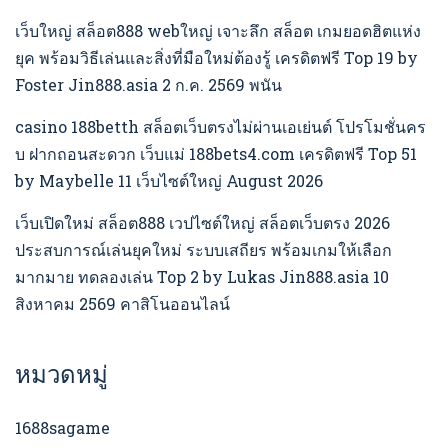
เว็บใหญ่ สล็อต888 webใหญ่ เจาะลึก สล็อต เกมยอดฮิตแห่ง
ยุค พร้อมวิธีเล่นและสิ่งที่มือใหม่ต้องรู้ เครดิตฟรี Top 19 by
Foster Jin888.asia 2 ก.ค. 2569 พนัน
casino 188betth สล็อตเว็บตรงไม่ผ่านเอเย่นต์ โปรโมชั่นคร
บ ฝากถอนสะดวก เว็บแม่ 188bets4.com เครดิตฟรี Top 51
by Maybelle 11 เว็บไซต์ใหญ่ August 2026
เว็บเปิดใหม่ สล็อต888 เวปไซต์ใหญ่ สล็อตเว็บตรง 2026
ประสบการณ์เล่นยุคใหม่ ระบบเสถียร พร้อมเกมให้เลือก
มากมาย ทดลองเล่น Top 2 by Lukas Jin888.asia 10
สิงหาคม 2569 คาสิโนออนไลน์
หมวดหมู่
1688sagame