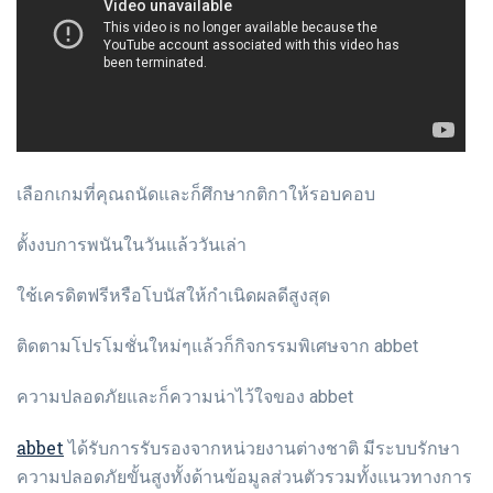
เลือกเกมที่คุณถนัดและก็ศึกษากติกาให้รอบคอบ
ตั้งงบการพนันในวันแล้ววันเล่า
ใช้เครดิตฟรีหรือโบนัสให้กำเนิดผลดีสูงสุด
ติดตามโปรโมชั่นใหม่ๆแล้วก็กิจกรรมพิเศษจาก abbet
ความปลอดภัยและก็ความน่าไว้ใจของ abbet
abbet
ได้รับการรับรองจากหน่วยงานต่างชาติ มีระบบรักษา
ความปลอดภัยขั้นสูงทั้งด้านข้อมูลส่วนตัวรวมทั้งแนวทางการ