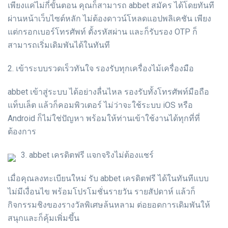
เพียงแค่ไม่กี่ขั้นตอน คุณก็สามารถ abbet สมัคร ได้โดยทันที
ผ่านหน้าเว็บไซต์หลัก ไม่ต้องดาวน์โหลดแอปพลิเคชัน เพียง
แต่กรอกเบอร์โทรศัพท์ ตั้งรหัสผ่าน และก็รับรอง OTP ก็
สามารถเริ่มเดิมพันได้ในทันที
2. เข้าระบบรวดเร็วทันใจ รองรับทุกเครื่องไม้เครื่องมือ
abbet เข้าสู่ระบบ ได้อย่างลื่นไหล รองรับทั้งโทรศัพท์มือถือ
แท็บเล็ต แล้วก็คอมพิวเตอร์ ไม่ว่าจะใช้ระบบ iOS หรือ
Android ก็ไม่ใช่ปัญหา พร้อมให้ท่านเข้าใช้งานได้ทุกที่ที่
ต้องการ
3. abbet เครดิตฟรี แจกจริงไม่ต้องแชร์
เมื่อคุณลงทะเบียนใหม่ รับ abbet เครดิตฟรี ได้ในทันทีแบบ
ไม่มีเงื่อนไข พร้อมโปรโมชั่นรายวัน รายสัปดาห์ แล้วก็
กิจกรรมชิงของรางวัลพิเศษล้นหลาม ต่อยอดการเดิมพันให้
สนุกและก็คุ้มเพิ่มขึ้น