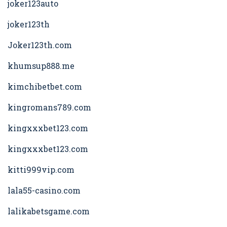
joker123auto
joker123th
Joker123th.com
khumsup888.me
kimchibetbet.com
kingromans789.com
kingxxxbet123.com
kingxxxbet123.com
kitti999vip.com
lala55-casino.com
lalikabetsgame.com