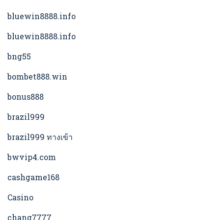
bluewin8888.info
bluewin8888.info
bng55
bombet888.win
bonus888
brazil999
brazil999 ทางเข้า
bwvip4.com
cashgame168
Casino
chang7777