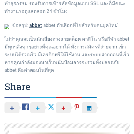
ทำธุรกรรม รองรับการเข้ารหัสข้อมูลแบบ SSL และก็มีคณะ
ทำงานรอดูแลตลอด 24 ชั่วโมง
abbet
ข้อสรุป:
abbet ตัวเลือกที่ใช่สำหรับคนยุคใหม่
ไม่ว่าคุณจะเป็นนักเสี่ยงดวงสายสล็อต คาสิโน หรือกีฬา abbet
มีทุกๆสิ่งทุกๆอย่างที่คุณอยากได้ ทั้งการสมัครที่ง่ายมาก เข้า
ระบบได้รวดเร็ว มีเครดิตฟรีให้ใช้งาน และระบบฝากถอนที่เร็ว
หากคุณกำลังมองหาเว็บพนันป้อมอาจจะรวมทั้งปลอดภัย
abbet คือคำตอบในที่สุด
Share