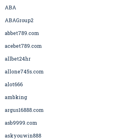
ABA
ABAGroup2
abbet789.com
acebet789.com
allbet24hr
allone745s.com
alot666
ambking
argus16888.com
asb9999.com
askyouwin888