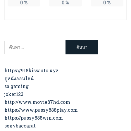
0
%
0
%
0
%
ค้นหา
สำหรับ:
https://918kissauto.xyz
ดูหนังออนไลน์
sa gaming
joker123
http://www.movie87hd.com
https://www.pussy888play.com
https://pussy888win.com
sexybaccarat