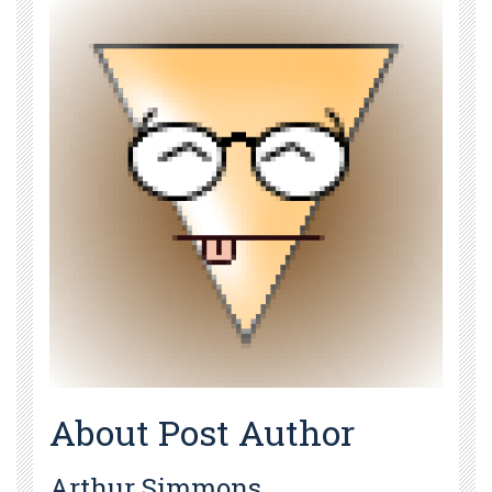
About Post Author
Arthur Simmons