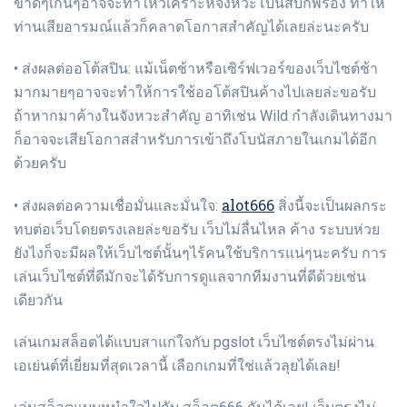
ขาดๆเกินๆอาจจะทำให้วิเคราะห์จังหวะโบนัสบกพร่อง ทำให้
ท่านเสียอารมณ์แล้วก็คลาดโอกาสสำคัญได้เลยล่ะนะครับ
• ส่งผลต่ออโต้สปิน: แม้เน็ตช้าหรือเซิร์ฟเวอร์ของเว็บไซต์ช้า
มากมายๆอาจจะทำให้การใช้ออโต้สปินค้างไปเลยล่ะขอรับ
ถ้าหากมาค้างในจังหวะสำคัญ อาทิเช่น Wild กำลังเดินทางมา
ก็อาจจะเสียโอกาสสำหรับการเข้าถึงโบนัสภายในเกมได้อีก
ด้วยครับ
alot666
• ส่งผลต่อความเชื่อมั่นและมั่นใจ:
สิ่งนี้จะเป็นผลกระ
ทบต่อเว็บโดยตรงเลยล่ะขอรับ เว็บไม่ลื่นไหล ค้าง ระบบห่วย
ยังไงก็จะมีผลให้เว็บไซต์นั้นๆไร้คนใช้บริการแน่ๆนะครับ การ
เล่นเว็บไซต์ที่ดีมักจะได้รับการดูแลจากทีมงานที่ดีด้วยเช่น
เดียวกัน
เล่นเกมสล็อตได้แบบสาแก่ใจกับ pgslot เว็บไซต์ตรงไม่ผ่าน
เอเย่นต์ที่เยี่ยมที่สุดเวลานี้ เลือกเกมที่ใช่แล้วลุยได้เลย!