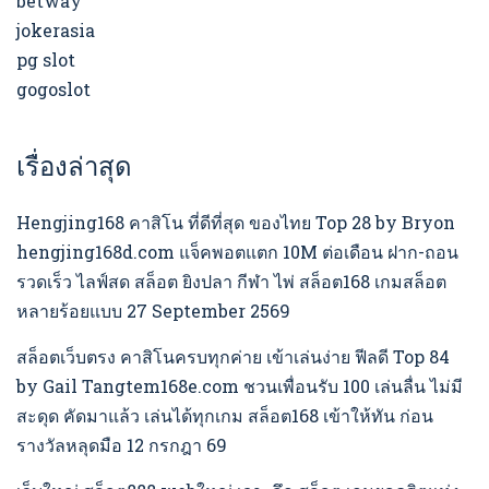
betway
jokerasia
pg slot
gogoslot
เรื่องล่าสุด
Hengjing168 คาสิโน ที่ดีที่สุด ของไทย Top 28 by Bryon
hengjing168d.com แจ็คพอตแตก 10M ต่อเดือน ฝาก-ถอน
รวดเร็ว ไลฟ์สด สล็อต ยิงปลา กีฬา ไพ่ สล็อต168 เกมสล็อต
หลายร้อยแบบ 27 September 2569
สล็อตเว็บตรง คาสิโนครบทุกค่าย เข้าเล่นง่าย ฟีลดี Top 84
by Gail Tangtem168e.com ชวนเพื่อนรับ 100 เล่นลื่น ไม่มี
สะดุด คัดมาแล้ว เล่นได้ทุกเกม สล็อต168 เข้าให้ทัน ก่อน
รางวัลหลุดมือ 12 กรกฎา 69