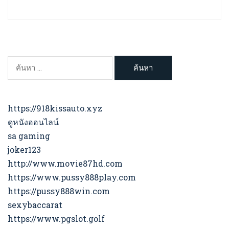
ค้นหา
สำหรับ:
https://918kissauto.xyz
ดูหนังออนไลน์
sa gaming
joker123
http://www.movie87hd.com
https://www.pussy888play.com
https://pussy888win.com
sexybaccarat
https://www.pgslot.golf