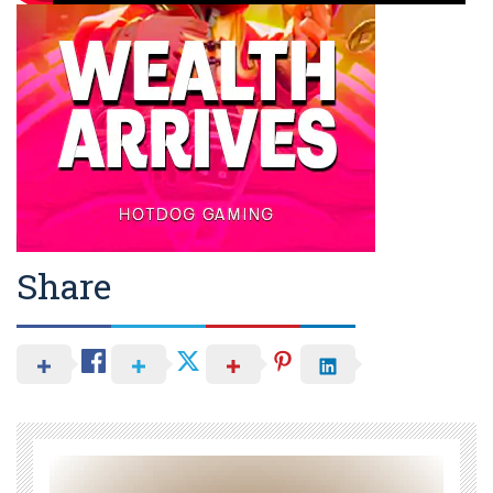
Share