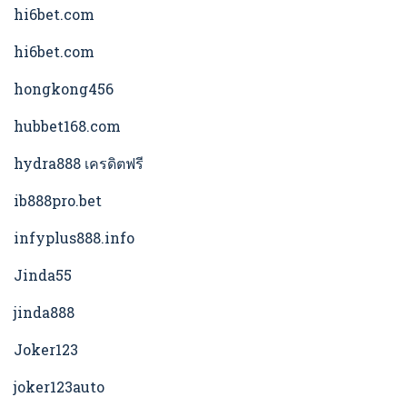
hi6bet.com
hi6bet.com
hongkong456
hubbet168.com
hydra888 เครดิตฟรี
ib888pro.bet
infyplus888.info
Jinda55
jinda888
Joker123
joker123auto