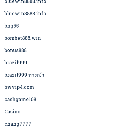
bluewin8888.info
bluewin8888.info
bng55
bombet888.win
bonus888
brazil999
brazil999 ทางเข้า
bwvip4.com
cashgame168
Casino
chang7777