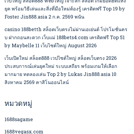
เว็บใหญ่ สล็อต888 webใหญ่ เจาะลึก สล็อต เกมยอดฮิตแห่ง
ยุค พร้อมวิธีเล่นและสิ่งที่มือใหม่ต้องรู้ เครดิตฟรี Top 19 by
Foster Jin888.asia 2 ก.ค. 2569 พนัน
casino 188betth สล็อตเว็บตรงไม่ผ่านเอเย่นต์ โปรโมชั่นคร
บ ฝากถอนสะดวก เว็บแม่ 188bets4.com เครดิตฟรี Top 51
by Maybelle 11 เว็บไซต์ใหญ่ August 2026
เว็บเปิดใหม่ สล็อต888 เวปไซต์ใหญ่ สล็อตเว็บตรง 2026
ประสบการณ์เล่นยุคใหม่ ระบบเสถียร พร้อมเกมให้เลือก
มากมาย ทดลองเล่น Top 2 by Lukas Jin888.asia 10
สิงหาคม 2569 คาสิโนออนไลน์
หมวดหมู่
1688sagame
1688vegasx.com