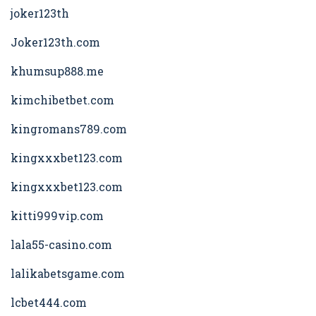
joker123th
Joker123th.com
khumsup888.me
kimchibetbet.com
kingromans789.com
kingxxxbet123.com
kingxxxbet123.com
kitti999vip.com
lala55-casino.com
lalikabetsgame.com
lcbet444.com