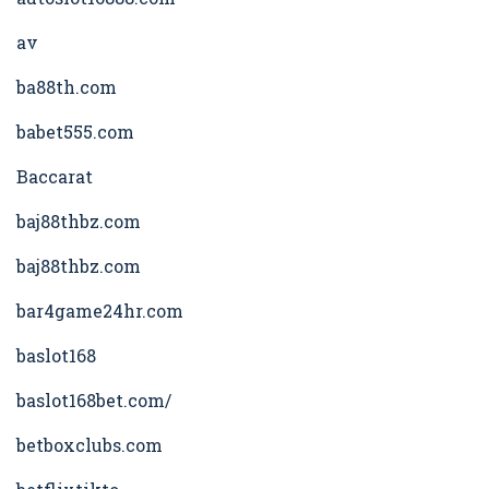
av
ba88th.com
babet555.com
Baccarat
baj88thbz.com
baj88thbz.com
bar4game24hr.com
baslot168
baslot168bet.com/
betboxclubs.com