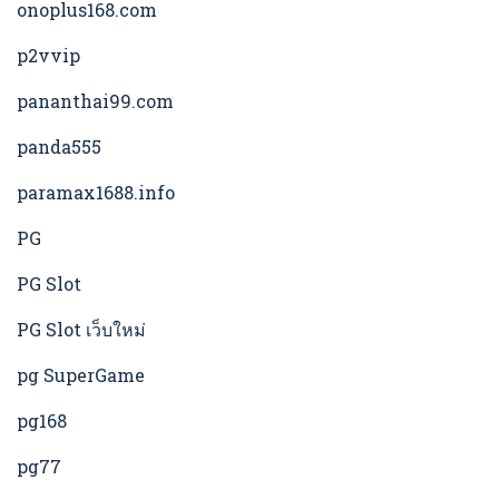
onoplus168.com
p2vvip
pananthai99.com
panda555
paramax1688.info
PG
PG Slot
PG Slot เว็บใหม่
pg SuperGame
pg168
pg77