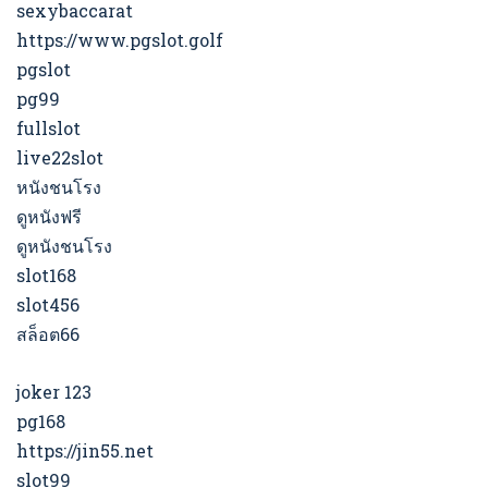
sexybaccarat
https://www.pgslot.golf
pgslot
pg99
fullslot
live22slot
หนังชนโรง
ดูหนังฟรี
ดูหนังชนโรง
slot168
slot456
สล็อต66
joker 123
pg168
https://jin55.net
slot99