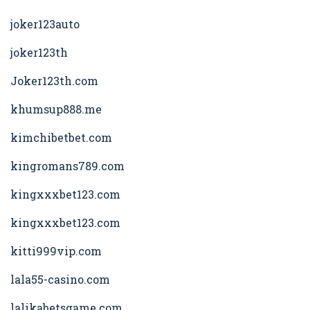
joker123auto
joker123th
Joker123th.com
khumsup888.me
kimchibetbet.com
kingromans789.com
kingxxxbet123.com
kingxxxbet123.com
kitti999vip.com
lala55-casino.com
lalikabetsgame.com