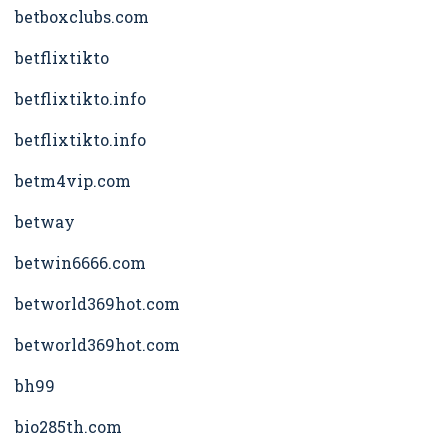
betboxclubs.com
betflixtikto
betflixtikto.info
betflixtikto.info
betm4vip.com
betway
betwin6666.com
betworld369hot.com
betworld369hot.com
bh99
bio285th.com