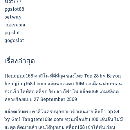
slot777
pgslot88
betway
jokerasia
pg slot
gogoslot
เรื่องล่าสุด
Hengjing168 คาสิโน ที่ดีที่สุด ของไทย Top 28 by Bryon
hengjing168d.com แจ็คพอตแตก 10M ต่อเดือน ฝาก-ถอน
รวดเร็ว ไลฟ์สด สล็อต ยิงปลา กีฬา ไพ่ สล็อต168 เกมสล็อต
หลายร้อยแบบ 27 September 2569
สล็อตเว็บตรง คาสิโนครบทุกค่าย เข้าเล่นง่าย ฟีลดี Top 84
by Gail Tangtem168e.com ชวนเพื่อนรับ 100 เล่นลื่น ไม่มี
สะดุด คัดมาแล้ว เล่นได้ทุกเกม สล็อต168 เข้าให้ทัน ก่อน