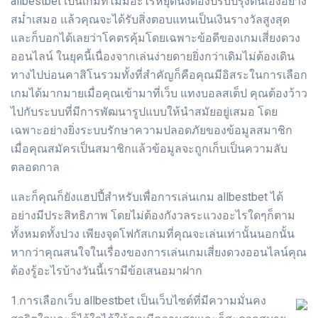
allbestbet เป็นเกมที่ไม่มีอะไรหยุดนิ่งต้องปรับปรุงตนเองอย่าง
สม่ำเสมอ แล้วคุณจะได้รับสิ่งตอบแทนเป็นเงินรางวัลสูงสุด
และก็บอกได้เลยว่าโคตรคุ้มโดยเฉพาะข้อดีของเกมเสี่ยงดวง
ออนไลน์ ในยุคนี้เนื่องจากเล่นง่ายดายยิ่งกว่าเดิมไม่ต้องเดิน
ทางไปบ่อนคาสิโนรวมทั้งที่สำคัญก็คือคุณมีอิสระในการเลือก
เกมได้มากมายเมื่อคุณเข้ามาที่เว็บ แทงบอลสเต็ป คุณต้องว้าว
ไปกับระบบที่มีการพัฒนารูปแบบให้นำสมัยอยู่เสมอ โดย
เฉพาะอย่างยิ่งระบบรักษาความปลอดภัยของข้อมูลสมาชิก
เมื่อคุณสมัครเป็นสมาชิกแล้วข้อมูลจะถูกเก็บเป็นความลับ
ตลอดกาล
และก็คุณก็ยังแฮปปี้สำหรับเพื่อการเล่นเกม allbestbet ได้
อย่างมีประสิทธิภาพ โดยไม่ต้องกังวลระแวงอะไรใดๆก็ตาม
ทั้งหมดทั้งปวง เพียงจุดโฟกัสเกมที่คุณจะเล่นเท่านั้นนอกนั้น
หากว่าคุณสนใจในเรื่องของการเล่นเกมเสี่ยงดวงออนไลน์คุณ
ต้องรู้อะไรบ้างวันนี้เรามีข้อเสนอมาฝาก
1.การเลือกเว็บ allbestbet เป็นเว็บไซต์ที่มีความมั่นคง