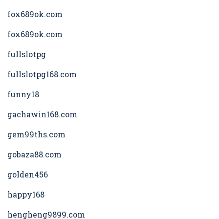
fox689ok.com
fox689ok.com
fullslotpg
fullslotpg168.com
funny18
gachawin168.com
gem99ths.com
gobaza88.com
golden456
happy168
hengheng9899.com