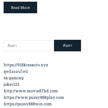
Read More
ค้นหา
สำหรับ:
https://918kissauto.xyz
ดูหนังออนไลน์
sa gaming
joker123
http://www.movie87hd.com
https://www.pussy888play.com
https://pussy888win.com