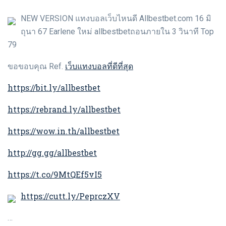
NEW VERSION แทงบอลเว็บไหนดี Allbestbet.com 16 มิ
ถุนา 67 Earlene ใหม่ allbestbetถอนภายใน 3 วินาที Top
79
เว็บแทงบอลที่ดีที่สุด
ขอขอบคุณ Ref.
https://bit.ly/allbestbet
https://rebrand.ly/allbestbet
https://wow.in.th/allbestbet
http://gg.gg/allbestbet
https://t.co/9MtQEf5vI5
https://cutt.ly/PeprczXV
…