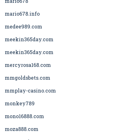
mario678
mario678.info
medee989.com
meekin365day.com
meekin365day.com
mercyrosa168.com
mmgoldsbets.com
mmplay-casino.com
monkey789
mono16888.com
moza888.com