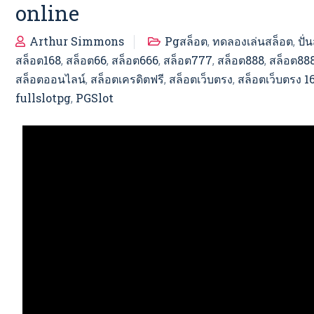
online
Arthur Simmons
Pgสล็อต
ทดลองเล่นสล็อต
ปั่
,
,
สล็อต168
สล็อต66
สล็อต666
สล็อต777
สล็อต888
สล็อต888
,
,
,
,
,
สล็อตออนไลน์
สล็อตเครดิตฟรี
สล็อตเว็บตรง
สล็อตเว็บตรง 1
,
,
,
fullslotpg
PGSlot
,