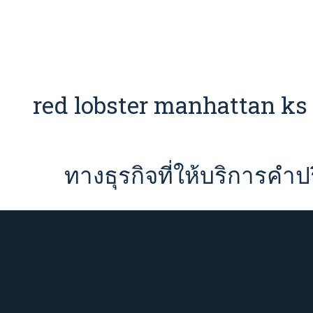
Skip
to
content
red lobster manhattan ks ผู
ทางธุรกิจที่ให้บริการค