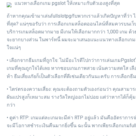
แนวทางเลือกเกม pgslot ให้เหมาะกับตัวเองสูงที่สุด
ถ้าหากคุณเข้ามาเล่นfullslotpgกับพวกเราแล้วเกิดปัญหาที่ว่า ไ
ที่สุด? แน่ๆขอรับว่า การเลือกเกมสล็อตออนไลน์ที่สมควรบนเว็บ
บริการเกมสล็อตมากมาย มีเกมให้เลือกมากกว่า 1,000 เกม ด้ว
จะยากบางส่วน ในพาร์ทนี้ ผมจะมาเสนอแนะแนวทางเลือกเกมสล็อ
ใจแน่ๆ
• เลือกจากธีมเกมที่ถูกใจ: ไม่มีอะไรดีไปกว่าการเล่นเกมPgs
เกมที่คุณถูกใจได้เลย หากชอบเกมภาพสวย เน้นความสดใส เลื
ท้า ธีมเสี่ยงภัยก็เป็นตัวเลือกที่ดีเช่นเดียวกันนะครับ การเลือกธ
• ไตร่ตรองความเสี่ยง: คุณจะต้องถามตัวเองก่อนว่า คุณสามารถ
ผันแปรสูงก็เหมาะสม รางวัลใหญ่ออกไม่บ่อย แต่ว่าหากได้ก็คุ้มค่
กว่า
• ดูค่า RTP: เกมแต่ละเกมจะมีค่า RTP อยู่แล้ว มันคืออัตราการจ่
จะมีโอกาสชำระเงินคืนมากยิ่งขึ้น ฉะนั้น พากเพียรเลือกเกมfullsl