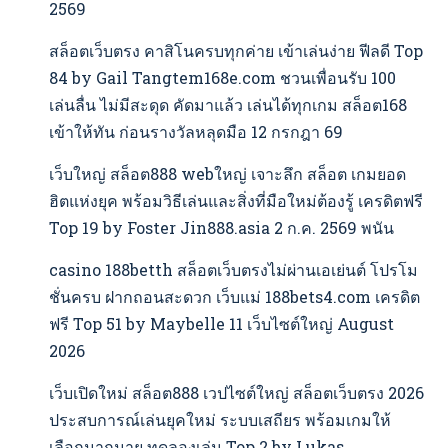
2569
สล็อตเว็บตรง คาสิโนครบทุกค่าย เข้าเล่นง่าย ฟีลดี Top
84 by Gail Tangtem168e.com ชวนเพื่อนรับ 100
เล่นลื่น ไม่มีสะดุด คัดมาแล้ว เล่นได้ทุกเกม สล็อต168
เข้าให้ทัน ก่อนรางวัลหลุดมือ 12 กรกฎา 69
เว็บใหญ่ สล็อต888 webใหญ่ เจาะลึก สล็อต เกมยอด
ฮิตแห่งยุค พร้อมวิธีเล่นและสิ่งที่มือใหม่ต้องรู้ เครดิตฟรี
Top 19 by Foster Jin888.asia 2 ก.ค. 2569 พนัน
casino 188betth สล็อตเว็บตรงไม่ผ่านเอเย่นต์ โปรโม
ชั่นครบ ฝากถอนสะดวก เว็บแม่ 188bets4.com เครดิต
ฟรี Top 51 by Maybelle 11 เว็บไซต์ใหญ่ August
2026
เว็บเปิดใหม่ สล็อต888 เวปไซต์ใหญ่ สล็อตเว็บตรง 2026
ประสบการณ์เล่นยุคใหม่ ระบบเสถียร พร้อมเกมให้
เลือกมากมาย ทดลองเล่น Top 2 by Lukas