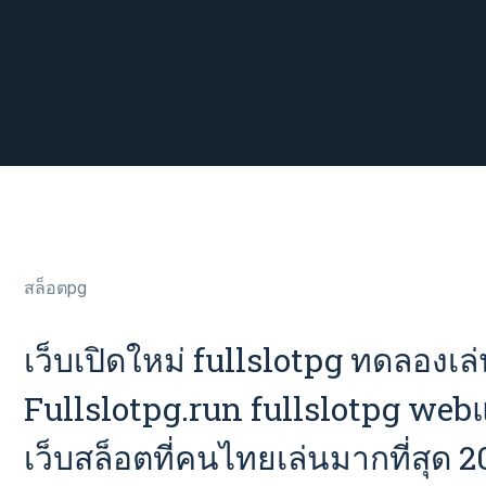
สล็อตpg
เว็บเปิดใหม่ fullslotpg ทดลองเล
Fullslotpg.run fullslotpg web
เว็บสล็อตที่คนไทยเล่นมากที่สุด