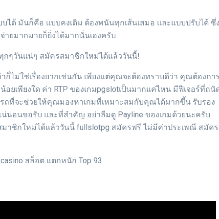
บบได้ มันก็คือ แบบคงเดิม ต้องพนันทุกเส้นเสมอ และแบบปรับได้ ซึ่
่งจ่ายมากมายก็ยิ่งได้มากนั่นเองครับ
ทุกๆวันแน่ๆ สมัครสมาชิกใหม่ได้แล้ววันนี้!
ว่าก็ไม่ใช่เรื่องยากเช่นกัน เพียงแต่คุณจะต้องทราบดีว่า คุณต้องกา
้อยเพียงใด ค่า RTP ของเกมpgslotเป็นมากแค่ไหน มีฟีเจอร์ที่ถนั
รถที่จะช่วยให้คุณมองหาเกมที่เหมาะสมกับคุณได้มากขึ้น รับรอง
งแน่นอนขอรับ และที่สำคัญ อย่าลืมดู Payline ของเกมด้วยนะครับ
กใหม่ได้แล้ววันนี้ fullslotpg สมัครฟรี ไม่มีค่าประเพณี สมัคร
ie casino สล็อต แตกหนัก Top 93