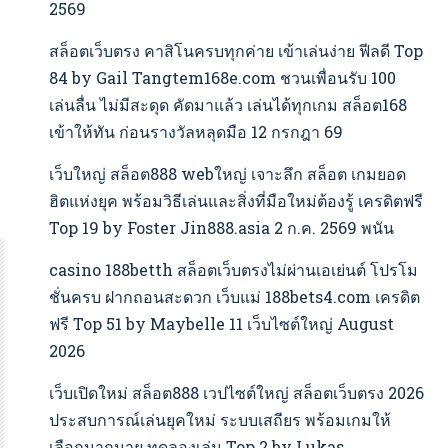
2569
สล็อตเว็บตรง คาสิโนครบทุกค่าย เข้าเล่นง่าย ฟีลดี Top
84 by Gail Tangtem168e.com ชวนเพื่อนรับ 100
เล่นลื่น ไม่มีสะดุด คัดมาแล้ว เล่นได้ทุกเกม สล็อต168
เข้าให้ทัน ก่อนรางวัลหลุดมือ 12 กรกฎา 69
เว็บใหญ่ สล็อต888 webใหญ่ เจาะลึก สล็อต เกมยอด
ฮิตแห่งยุค พร้อมวิธีเล่นและสิ่งที่มือใหม่ต้องรู้ เครดิตฟรี
Top 19 by Foster Jin888.asia 2 ก.ค. 2569 พนัน
casino 188betth สล็อตเว็บตรงไม่ผ่านเอเย่นต์ โปรโม
ชั่นครบ ฝากถอนสะดวก เว็บแม่ 188bets4.com เครดิต
ฟรี Top 51 by Maybelle 11 เว็บไซต์ใหญ่ August
2026
เว็บเปิดใหม่ สล็อต888 เวปไซต์ใหญ่ สล็อตเว็บตรง 2026
ประสบการณ์เล่นยุคใหม่ ระบบเสถียร พร้อมเกมให้
เลือกมากมาย ทดลองเล่น Top 2 by Lukas