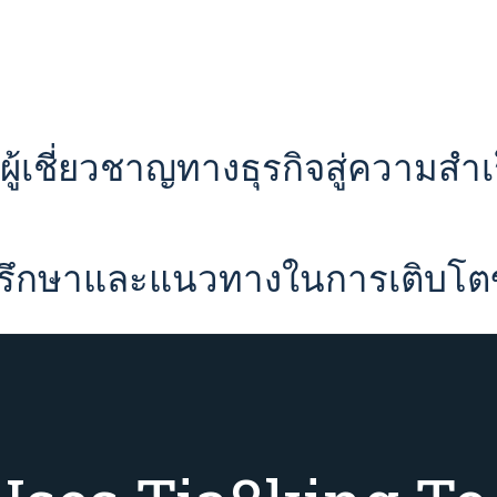
้เชี่ยวชาญทางธุรกิจสู่ความสำเร
ำปรึกษาและแนวทางในการเติบโต