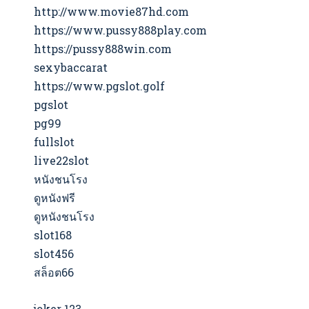
http://www.movie87hd.com
https://www.pussy888play.com
https://pussy888win.com
sexybaccarat
https://www.pgslot.golf
pgslot
pg99
fullslot
live22slot
หนังชนโรง
ดูหนังฟรี
ดูหนังชนโรง
slot168
slot456
สล็อต66
joker 123