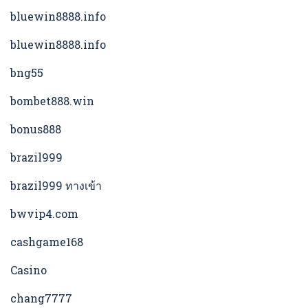
bluewin8888.info
bluewin8888.info
bng55
bombet888.win
bonus888
brazil999
brazil999 ทางเข้า
bwvip4.com
cashgame168
Casino
chang7777