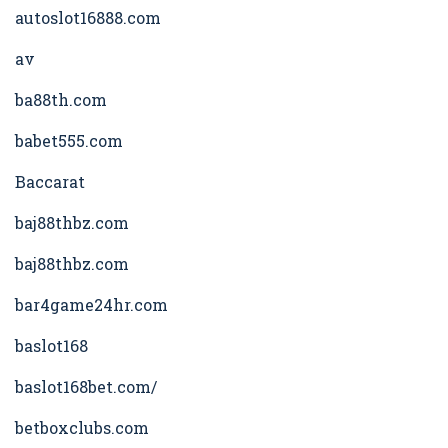
autoslot16888.com
av
ba88th.com
babet555.com
Baccarat
baj88thbz.com
baj88thbz.com
bar4game24hr.com
baslot168
baslot168bet.com/
betboxclubs.com