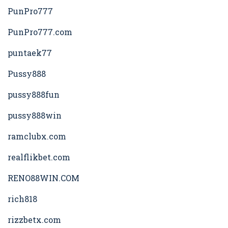
PunPro777
PunPro777.com
puntaek77
Pussy888
pussy888fun
pussy888win
ramclubx.com
realflikbet.com
RENO88WIN.COM
rich818
rizzbetx.com