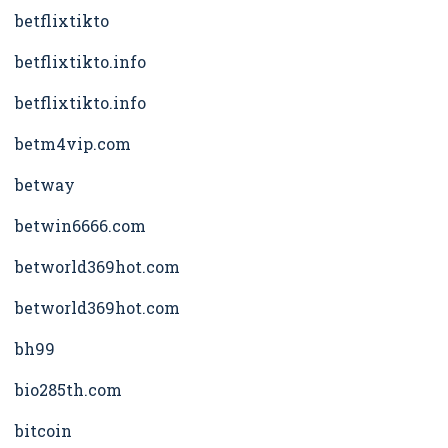
betflixtikto
betflixtikto.info
betflixtikto.info
betm4vip.com
betway
betwin6666.com
betworld369hot.com
betworld369hot.com
bh99
bio285th.com
bitcoin