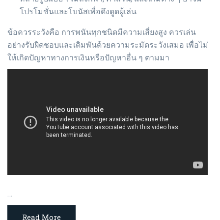
โปรโมชั่นและโบนัสเพื่อดึงดูดผู้เล่น
ข้อควรระวังคือ การพนันทุกชนิดมีความเสี่ยงสูง ควรเล่น
อย่างรับผิดชอบและเดิมพันด้วยความระมัดระวังเสมอ เพื่อไม่
ให้เกิดปัญหาทางการเงินหรือปัญหาอื่น ๆ ตามมา
…
Read More