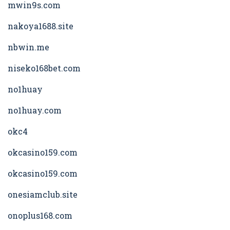
mwin9s.com
nakoya1688.site
nbwin.me
niseko168bet.com
no1huay
no1huay.com
okc4
okcasino159.com
okcasino159.com
onesiamclub.site
onoplus168.com