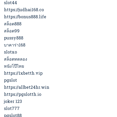
slot44
https://judhai168.co
https://bonus888.life
สล็อต888
สล็อต99
pussy888
บาคาร่า168
slotxo
สล็อตทดลอง
หนังโป๊ไทย
https://1xbetth.vip
pgslot
https://allbet24hr.win
https://pgslotth.io
joker 123
slot777
pgslot88