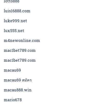
lotto888
luis16888.com
luke999.net
lux555.net
m4newonline.com
mac1bet789.com
mac1bet789.com
macau69
macau69 สมัคร
macau888.win
mario678