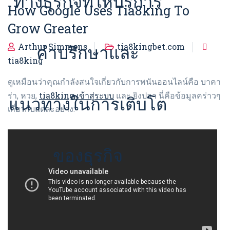
ทางธุรกิจที่ให้บริการ
How Google Uses Tia8king To
Grow Greater
Arthur Simmons
คำปรึกษาและ
tia8kingbet.com
tia8king
ดูเหมือนว่าคุณกำลังสนใจเกี่ยวกับการพนันออนไลน์คือ บาคา
tia8king เข้าสู่ระบบ
ร่า, หวย,
และ ยิงปลา นี่คือข้อมูลคร่าวๆ
แนวทางในการเติบโต
เกี่ยวกับแต่ละอย่าง:
ของธุรกิจ