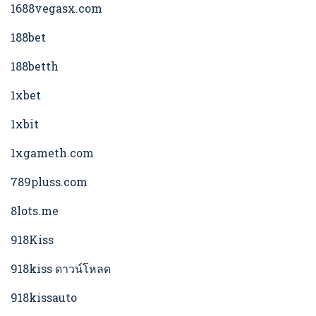
1688vegasx.com
188bet
188betth
1xbet
1xbit
1xgameth.com
789pluss.com
8lots.me
918Kiss
918kiss ดาวน์โหลด
918kissauto