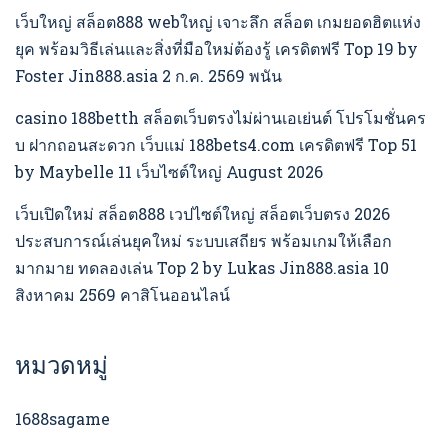
เว็บใหญ่ สล็อต888 webใหญ่ เจาะลึก สล็อต เกมยอดฮิตแห่ง
ยุค พร้อมวิธีเล่นและสิ่งที่มือใหม่ต้องรู้ เครดิตฟรี Top 19 by
Foster Jin888.asia 2 ก.ค. 2569 พนัน
casino 188betth สล็อตเว็บตรงไม่ผ่านเอเย่นต์ โปรโมชั่นคร
บ ฝากถอนสะดวก เว็บแม่ 188bets4.com เครดิตฟรี Top 51
by Maybelle 11 เว็บไซต์ใหญ่ August 2026
เว็บเปิดใหม่ สล็อต888 เวปไซต์ใหญ่ สล็อตเว็บตรง 2026
ประสบการณ์เล่นยุคใหม่ ระบบเสถียร พร้อมเกมให้เลือก
มากมาย ทดลองเล่น Top 2 by Lukas Jin888.asia 10
สิงหาคม 2569 คาสิโนออนไลน์
หมวดหมู่
1688sagame