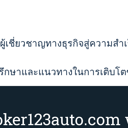
้เชี่ยวชาญทางธุรกิจสู่ความสำเร
ำปรึกษาและแนวทางในการเติบโต
oker123auto.com w