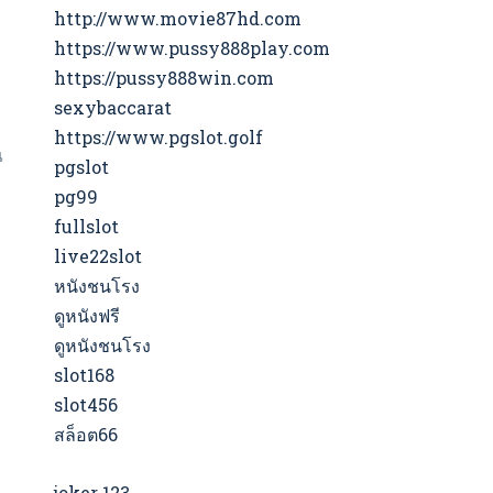
http://www.movie87hd.com
https://www.pussy888play.com
https://pussy888win.com
sexybaccarat
https://www.pgslot.golf
ณ
pgslot
pg99
fullslot
live22slot
หนังชนโรง
ดูหนังฟรี
ดูหนังชนโรง
slot168
slot456
สล็อต66
joker 123