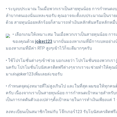
• ระบุงบประมาณ ในเมื่อพวกเราเป็นสายทุนน้อย การกำหนดงบประม
ลำบากตนเองนั่นแหละขอรับ คุณอาจจะตั้งงบประมาณเป็นรายครั้
ด้วย สายทุนน้อยหลักร้อยก็สามารถทำเงินหลักพันหรือหลักหมื่น
• เลือกเกมให้เหมาะสม ในเมื่อพวกเราเป็นสายทุนน้อย การเ
joker123
ของคุณด้วย
บากบั่นมองหาเกมที่มีการเบทอย่างน้อย
มองหาเกมที่มีค่า RTP สูงๆเข้าไว้ก็จะดีมากๆครับ
• ใช้โปรโมชั่นต่างๆเข้าช่วย บอกเลยว่า โปรโมชั่นของพวกเรา
นครับ โปรโมชั่นโบนัสเครดิตฟรีต่างๆจากเราจะช่วยทำให้คุณมี
มาเล่นjoker123เพิ่มเลยล่ะขอรับ
• กำหนดจุดมุ่งหมายที่ไม่สูงเกินไป และในที่สุด ผมขอให้ทุกคน
ครับ เนื่องจากเราเป็นสายทุนน้อย การกำหนดเป้าหมายสำหรับกา
เป็นการกดดันตัวเองเปล่าๆตั้งเป้าหมายในการทำเงินเพียงแค่ 1 
ลงทะเบียนเป็นสมาชิกใหม่กับ โจ๊กเกอร์123 รับโบนัสเครดิตฟร