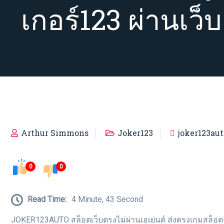
เกอร์123 ผ่านเว็
Arthur Simmons
Joker123
joker123aut
0
0
Read Time:
4 Minute, 43 Second
JOKER123AUTO สล็อตเว็บตรงไม่ผ่านเอเย่นต์ ส่งตรงเกมสล็อต