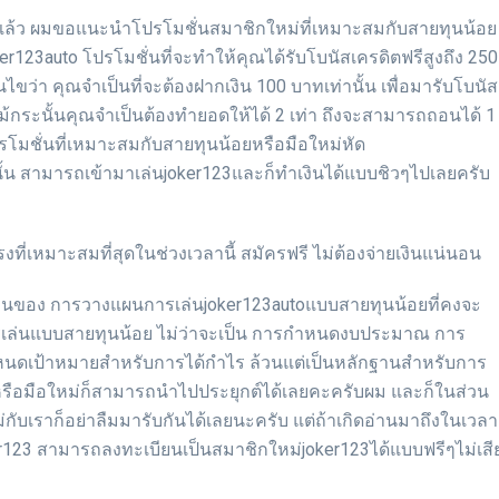
ล้ว ผมขอแนะนำโปรโมชั่นสมาชิกใหม่ที่เหมาะสมกับสายทุนน้อย
123auto โปรโมชั่นที่จะทำให้คุณได้รับโบนัสเครดิตฟรีสูงถึง 250
ขว่า คุณจำเป็นที่จะต้องฝากเงิน 100 บาทเท่านั้น เพื่อมารับโบนัส
ม้กระนั้นคุณจำเป็นต้องทำยอดให้ได้ 2 เท่า ถึงจะสามารถถอนได้ 1
โปรโมชั่นที่เหมาะสมกับสายทุนน้อยหรือมือใหม่หัด
นั้น สามารถเข้ามาเล่นjoker123และก็ทำเงินได้แบบชิวๆไปเลยครับ
่เหมาะสมที่สุดในช่วงเวลานี้ สมัครฟรี ไม่ต้องจ่ายเงินแน่นอน
ส่วนของ การวางแผนการเล่นjoker123autoแบบสายทุนน้อยที่คงจะ
การเล่นแบบสายทุนน้อย ไม่ว่าจะเป็น การกำหนดงบประมาณ การ
ำหนดเป้าหมายสำหรับการได้กำไร ล้วนแต่เป็นหลักฐานสำหรับการ
อยหรือมือใหม่ก็สามารถนำไปประยุกต์ได้เลยคะครับผม และก็ในส่วน
่กับเราก็อย่าลืมมารับกันได้เลยนะครับ แต่ถ้าเกิดอ่านมาถึงในเวลา
r123 สามารถลงทะเบียนเป็นสมาชิกใหม่joker123ได้แบบฟรีๆไม่เสี