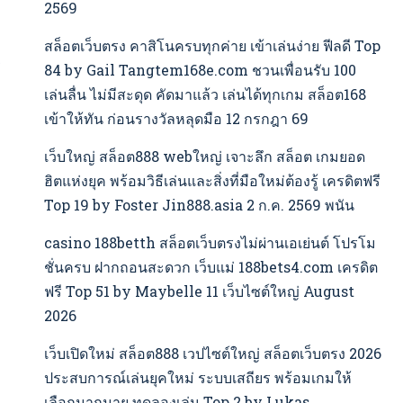
2569
สล็อตเว็บตรง คาสิโนครบทุกค่าย เข้าเล่นง่าย ฟีลดี Top
ร
84 by Gail Tangtem168e.com ชวนเพื่อนรับ 100
เล่นลื่น ไม่มีสะดุด คัดมาแล้ว เล่นได้ทุกเกม สล็อต168
เข้าให้ทัน ก่อนรางวัลหลุดมือ 12 กรกฎา 69
เว็บใหญ่ สล็อต888 webใหญ่ เจาะลึก สล็อต เกมยอด
ฮิตแห่งยุค พร้อมวิธีเล่นและสิ่งที่มือใหม่ต้องรู้ เครดิตฟรี
Top 19 by Foster Jin888.asia 2 ก.ค. 2569 พนัน
casino 188betth สล็อตเว็บตรงไม่ผ่านเอเย่นต์ โปรโม
ชั่นครบ ฝากถอนสะดวก เว็บแม่ 188bets4.com เครดิต
ฟรี Top 51 by Maybelle 11 เว็บไซต์ใหญ่ August
2026
เว็บเปิดใหม่ สล็อต888 เวปไซต์ใหญ่ สล็อตเว็บตรง 2026
ประสบการณ์เล่นยุคใหม่ ระบบเสถียร พร้อมเกมให้
เลือกมากมาย ทดลองเล่น Top 2 by Lukas