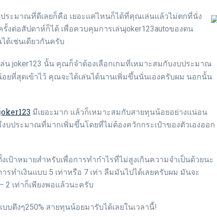
าณที่ดีเลยก็คือ เยอะแค่ไหนก็ได้ที่คุณเล่นแล้วไม่ตกที่นั่ง
งต่อสัปดาห์ก็ได้ เพื่อควบคุมการเล่นjoker123autoของตน
ได้เช่นเดียวกันครับ
ล่น joker123 นั้น คุณก็จำต้องเลือกเกมที่เหมาะสมกับงบประมาณ
ที่สุดเข้าไว้ คุณจะได้เล่นได้นานเพิ่มขึ้นนั่นเองครับผม นอกนั้น
joker123
มีเยอะมาก แล้วก็เหมาะสมกับสายทุนน้อยอย่างแน่อน
งบประมาณที่มากเพิ่มขึ้นโดยที่ไม่ต้องควักกระเป๋าของตัวเองออก
ตั้งเป้าหมายสำหรับเพื่อการทำกำไรที่ไม่สูงเกินความจำเป็นด้วยนะ
รทำเงินแบบ 5 เท่าหรือ 7 เท่า ลืมมันไปได้เลยครับผม มันจะ
– 2 เท่าก็เพียงพอแล้วนะครับ
ีแบบตึงๆ250% สายทุนน้อยมารับได้เลยในเวลานี้!