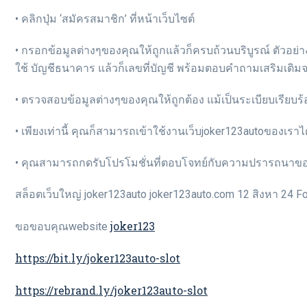
• คลิกปุ่ม ‘สมัครสมาชิก’ ที่หน้าเว็บไซต์
• กรอกข้อมูลต่างๆของคุณให้ถูกแล้วก็ครบถ้วนบริบูรณ์ ตัวอย่างเ
ใช้ บัญชีธนาคาร แล้วก็เลขที่บัญชี พร้อมตอบคำถามเสริมเติ
• ตรวจสอบข้อมูลต่างๆของคุณให้ถูกต้อง แม้เป็นระเบียบเรียบ
• เพียงเท่านี้ คุณก็สามารถเข้าใช้งานเว็บjoker123autoของเราไ
• คุณสามารถกดรับโปรโมชั่นที่ตอบโจทย์กับความปรารถนาขอ
สล็อตเว็บใหญ่ joker123auto joker123auto.com 12 สิงหา 24 Fo
joker123
ขอขอบคุณwebsite
https://bit.ly/joker123auto-slot
https://rebrand.ly/joker123auto-slot