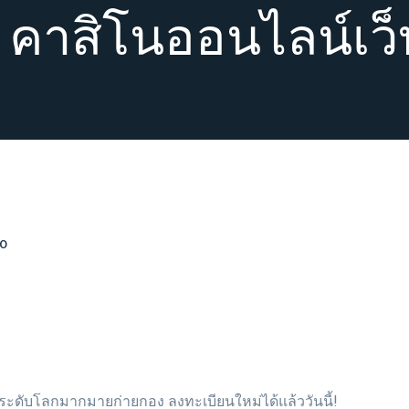
บ คาสิโนออนไลน์เว
o
ระดับโลกมากมายก่ายกอง ลงทะเบียนใหม่ได้แล้ววันนี้!