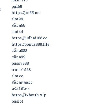
pg168
https://jin55.net
slot99
สล็อต66
slot44
https://judhai168.co
https://bonus888.life
สล็อต888
สล็อต99
pussy888
บาคาร่า168
slotxo
สล็อตทดลอง
หนังโป๊ไทย
https://1xbetth.vip
pgslot