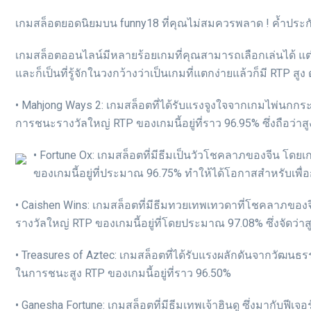
เกมสล็อตยอดนิยมบน funny18 ที่คุณไม่สมควรพลาด ! ค้ำประกัน
เกมสล็อตออนไลน์มีหลายร้อยเกมที่คุณสามารถเลือกเล่นได้ แต่ว่
และก็เป็นที่รู้จักในวงกว้างว่าเป็นเกมที่แตกง่ายแล้วก็มี RTP สูง ด
• Mahjong Ways 2: เกมสล็อตที่ได้รับแรงจูงใจจากเกมไพ่นกกระ
การชนะรางวัลใหญ่ RTP ของเกมนี้อยู่ที่ราว 96.95% ซึ่งถือว่าส
• Fortune Ox: เกมสล็อตที่มีธีมเป็นวัวโชคลาภของจีน โดยเ
ของเกมนี้อยู่ที่ประมาณ 96.75% ทำให้ได้โอกาสสำหรับเพื่อ
• Caishen Wins: เกมสล็อตที่มีธีมทวยเทพเทวดาที่โชคลาภของจีน
รางวัลใหญ่ RTP ของเกมนี้อยู่ที่โดยประมาณ 97.08% ซึ่งจัดว่า
• Treasures of Aztec: เกมสล็อตที่ได้รับแรงผลักดันจากวัฒน
ในการชนะสูง RTP ของเกมนี้อยู่ที่ราว 96.50%
• Ganesha Fortune: เกมสล็อตที่มีธีมเทพเจ้าฮินดู ซึ่งมากับฟีเจอ