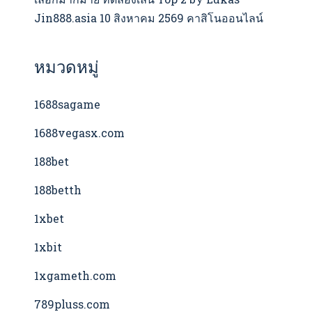
Jin888.asia 10 สิงหาคม 2569 คาสิโนออนไลน์
หมวดหมู่
1688sagame
1688vegasx.com
188bet
188betth
1xbet
1xbit
1xgameth.com
789pluss.com