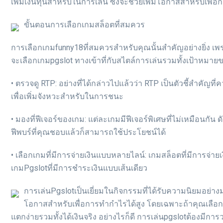
เพิ่มเงินทุนสำหรับในการเล่น ซึ่งจะช่วยเพิ่มโอกาสสำหรับเพื่อ
ขั้นตอนการเลือกเกมสล็อตที่สมควร
การเลือกเกมfunny18ที่สมควรสำหรับคุณนั้นสำคัญอย่างยิ่ง เพรา
จะเลือกเกมpgslot ทางเข้าที่กับสไตล์การเล่นรวมทั้งเป้าหมา
• ตรวจดู RTP: อย่างที่ได้กล่าวไปแล้วว่า RTP เป็นตัวชี้สำคัญท
เพื่อเพิ่มจังหวะสำหรับในการชนะ
• มองที่ฟีเจอร์ของเกม: แต่ละเกมมีฟีเจอร์พิเศษที่ไม่เหมือนกัน 
ฟีพบร์ที่คุณชอบแล้วก็สามารถใช้ประโยชน์ได้
• เลือกเกมที่มีการจ่ายเงินแบบหลายไลน์: เกมสล็อตที่มีการ
เกมPgslotที่มีการชำระเงินแบบเส้นเดียว
การเล่นPgslotเป็นเยี่ยมในกิจกรรมที่ได้รับความนิยมอย่างม
โอกาสสำหรับเพื่อการทำกำไรได้สูง โดยเฉพาะถ้าคุณเลือกเล่
แตกง่ายรวมทั้งได้เงินจริง อย่างไรก็ดี การเล่นpgslotต้องมีก