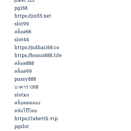
pg168
https://jin55.net
slot99
สล็อต66
slot44
อ
https://judhai168.co
https://bonus888.life
สล็อต888
สล็อต99
pussy888
บาคาร่า168
slotxo
สล็อตทดลอง
หนังโป๊ไทย
https://1xbetth.vip
pgslot