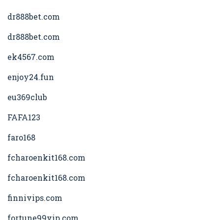
dr888bet.com
dr888bet.com
ek4567.com
enjoy24.fun
eu369club
FAFA123
faro168
fcharoenkit168.com
fcharoenkit168.com
finnivips.com
fortune99vip.com