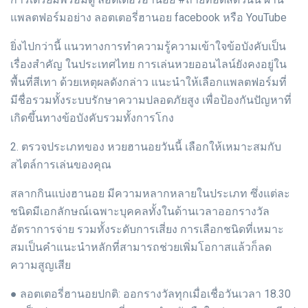
แพลตฟอร์มอย่าง ลอตเตอรี่ฮานอย facebook หรือ YouTube
ยิ่งไปกว่านี้ แนวทางการทำความรู้ความเข้าใจข้อบังคับเป็น
เรื่องสำคัญ ในประเทศไทย การเล่นหวยออนไลน์ยังคงอยู่ใน
พื้นที่สีเทา ด้วยเหตุผลดังกล่าว แนะนำให้เลือกแพลตฟอร์มที่
มีชื่อรวมทั้งระบบรักษาความปลอดภัยสูง เพื่อป้องกันปัญหาที่
เกิดขึ้นทางข้อบังคับรวมทั้งการโกง
2. ตรวจประเภทของ หวยฮานอยวันนี้ เลือกให้เหมาะสมกับ
สไตล์การเล่นของคุณ
สลากกินแบ่งฮานอย มีความหลากหลายในประเภท ซึ่งแต่ละ
ชนิดมีเอกลักษณ์เฉพาะบุคคลทั้งในด้านเวลาออกรางวัล
อัตราการจ่าย รวมทั้งระดับการเสี่ยง การเลือกชนิดที่เหมาะ
สมเป็นคำแนะนำหลักที่สามารถช่วยเพิ่มโอกาสแล้วก็ลด
ความสูญเสีย
● ลอตเตอรี่ฮานอยปกติ: ออกรางวัลทุกเมื่อเชื่อวันเวลา 18.30