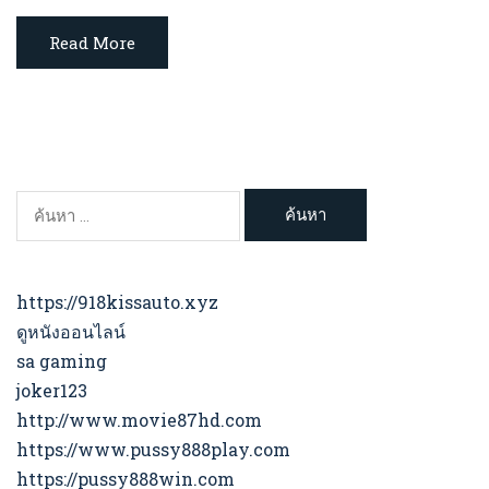
Read More
ค้นหา
สำหรับ:
https://918kissauto.xyz
ดูหนังออนไลน์
sa gaming
joker123
http://www.movie87hd.com
https://www.pussy888play.com
https://pussy888win.com