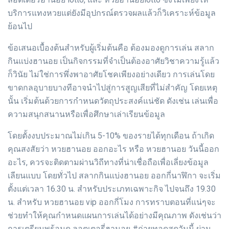
บริการแทงหวยแต่ยังมีอุปกรณ์ตรวจผลแล้วก็วิเคราะห์ข้อมูล
ย้อนไป
ข้อเสนอเบื้องต้นสำหรับผู้เริ่มต้นคือ ต้องมองดูการเล่น สลาก
กินแบ่งฮานอย เป็นกิจกรรมที่จำเป็นต้องอาศัยวิชาความรู้แล้ว
ก็วินัย ไม่ใช่การพึ่งพาอาศัยโชคเพียงอย่างเดียว การเล่นโดย
ขาดกลอุบายบางทีอาจนำไปสู่การสูญเสียที่ไม่สำคัญ โดยเหตุ
นั้น เริ่มต้นด้วยการกำหนดวัตถุประสงค์แน่ชัด ดังเช่น เล่นเพื่อ
ความสนุกสนานหรือเพื่อศึกษาเล่าเรียนข้อมูล
โดยตั้งงบประมาณไม่เกิน 5-10% ของรายได้ทุกเดือน ถ้าเกิด
คุณสงสัยว่า หวยฮานอย ออกอะไร หรือ หวยฮานอย วันนี้ออก
อะไร, ควรจะติดตามผ่านวิถีทางที่น่าเชื่อถือเพื่อเลี่ยงข้อมูล
เลียนแบบ โดยทั่วไป สลากกินแบ่งฮานอย ออกกี่นาฬิกา จะเริ่ม
ตั้งแต่เวลา 16.30 น. สำหรับประเภทเฉพาะกิจ ไปจนถึง 19.30
น. สำหรับ หวยฮานอย vip ออกกี่โมง การทราบตอนที่แน่ๆจะ
ช่วยทำให้คุณกำหนดแผนการเล่นได้อย่างมีคุณภาพ ดังเช่นว่า
การเตรียมพร้อมดู ลอตเตอรี่ฮานอย #ถ่ายทอดสดวันนี้ ผ่าน