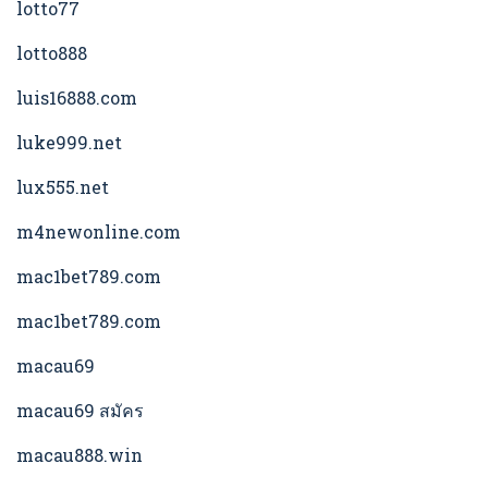
lotto77
lotto888
luis16888.com
luke999.net
lux555.net
m4newonline.com
mac1bet789.com
mac1bet789.com
macau69
macau69 สมัคร
macau888.win