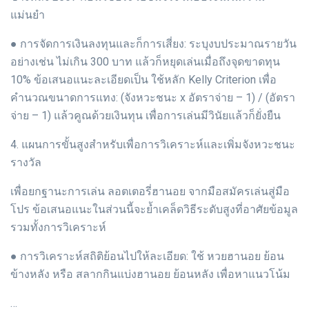
แม่นยำ
● การจัดการเงินลงทุนและก็การเสี่ยง: ระบุงบประมาณรายวัน
อย่างเช่น ไม่เกิน 300 บาท แล้วก็หยุดเล่นเมื่อถึงจุดขาดทุน
10% ข้อเสนอแนะละเอียดเป็น ใช้หลัก Kelly Criterion เพื่อ
คำนวณขนาดการแทง: (จังหวะชนะ x อัตราจ่าย – 1) / (อัตรา
จ่าย – 1) แล้วคูณด้วยเงินทุน เพื่อการเล่นมีวินัยแล้วก็ยั่งยืน
4. แผนการขั้นสูงสำหรับเพื่อการวิเคราะห์และเพิ่มจังหวะชนะ
รางวัล
เพื่อยกฐานะการเล่น ลอตเตอรี่ฮานอย จากมือสมัครเล่นสู่มือ
โปร ข้อเสนอแนะในส่วนนี้จะย้ำเคล็ดวิธีระดับสูงที่อาศัยข้อมูล
รวมทั้งการวิเคราะห์
● การวิเคราะห์สถิติย้อนไปให้ละเอียด: ใช้ หวยฮานอย ย้อน
ข้างหลัง หรือ สลากกินแบ่งฮานอย ย้อนหลัง เพื่อหาแนวโน้ม
…