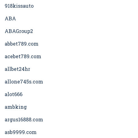
918kissauto
ABA
ABAGroup2
abbet789.com
acebet789.com
allbet24hr
allone745s.com
alot666
ambking
argus16888.com
asb9999.com