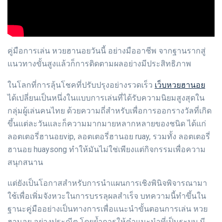
คู่มือการเล่น หวยฮานอยวันนี้ อย่างมืออาชีพ จากฐานรากสู่
แนวทางขั้นสูงแล้วก็การติดตามผลอย่างมีประสิทธิภาพ
เว็บหวยฮานอย
ในโลกที่การลุ้นโชคที่ปรับปรุงอย่างรวดเร็ว
ได้เปลี่ยนเป็นหนึ่งในแบบการเล่นที่ได้รับความนิยมสูงสุดใน
กลุ่มผู้เล่นคนไทย ด้วยความถี่สำหรับเพื่อการออกรางวัลที่เกิด
ขึ้นแต่ละวันและก็ความมากมายหลากหลายของชนิด ได้แก่
ลอตเตอรี่ฮานอยvip, ลอตเตอรี่ฮานอย ruay, รวมทั้ง ลอตเตอรี่
ฮานอย huaysong ทำให้มันไม่ใช่เพียงแต่กิจกรรมเพื่อความ
สนุกสนาน
แต่ยังเป็นโอกาสสำหรับการนำแผนการเชิงพินิจพิจารณามา
ใช้เพื่อเพิ่มจังหวะในการบรรลุผลสำเร็จ บทความนี้ทำขึ้นใน
ฐานะคู่มืออย่างเป็นทางการเพื่อแนะนำขั้นตอนการเล่น หวย
ฮานอย อย่างประณีต โดยย้ำการให้คำแนะนำที่เป็นระบบ มี