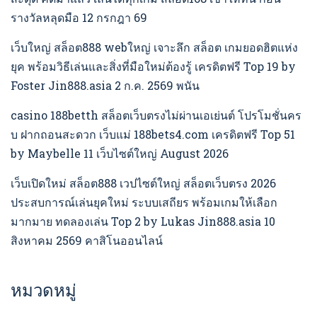
รางวัลหลุดมือ 12 กรกฎา 69
เว็บใหญ่ สล็อต888 webใหญ่ เจาะลึก สล็อต เกมยอดฮิตแห่ง
ยุค พร้อมวิธีเล่นและสิ่งที่มือใหม่ต้องรู้ เครดิตฟรี Top 19 by
Foster Jin888.asia 2 ก.ค. 2569 พนัน
casino 188betth สล็อตเว็บตรงไม่ผ่านเอเย่นต์ โปรโมชั่นคร
บ ฝากถอนสะดวก เว็บแม่ 188bets4.com เครดิตฟรี Top 51
by Maybelle 11 เว็บไซต์ใหญ่ August 2026
เว็บเปิดใหม่ สล็อต888 เวปไซต์ใหญ่ สล็อตเว็บตรง 2026
ประสบการณ์เล่นยุคใหม่ ระบบเสถียร พร้อมเกมให้เลือก
มากมาย ทดลองเล่น Top 2 by Lukas Jin888.asia 10
สิงหาคม 2569 คาสิโนออนไลน์
หมวดหมู่