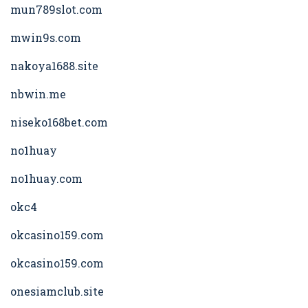
mun789slot.com
mwin9s.com
nakoya1688.site
nbwin.me
niseko168bet.com
no1huay
no1huay.com
okc4
okcasino159.com
okcasino159.com
onesiamclub.site