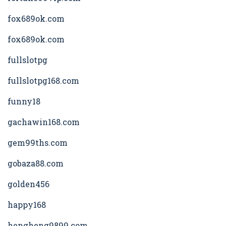
fox689ok.com
fox689ok.com
fullslotpg
fullslotpg168.com
funny18
gachawin168.com
gem99ths.com
gobaza88.com
golden456
happy168
hengheng9899.com