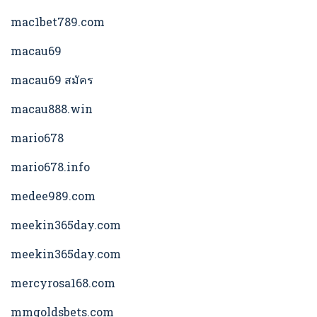
mac1bet789.com
macau69
macau69 สมัคร
macau888.win
mario678
mario678.info
medee989.com
meekin365day.com
meekin365day.com
mercyrosa168.com
mmgoldsbets.com