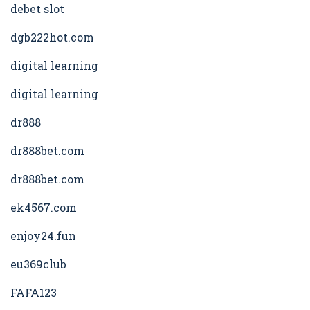
debet slot
dgb222hot.com
digital learning
digital learning
dr888
dr888bet.com
dr888bet.com
ek4567.com
enjoy24.fun
eu369club
FAFA123