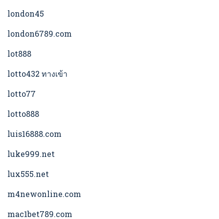
london45
london6789.com
lot888
lotto432 ทางเข้า
lotto77
lotto888
luis16888.com
luke999.net
lux555.net
m4newonline.com
mac1bet789.com