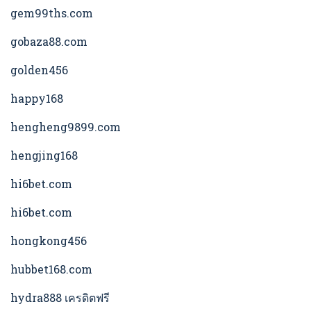
gem99ths.com
gobaza88.com
golden456
happy168
hengheng9899.com
hengjing168
hi6bet.com
hi6bet.com
hongkong456
hubbet168.com
hydra888 เครดิตฟรี