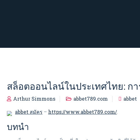
สล็อตออนไลน์ในประเทศไทย: การ
Arthur Simmons
abbet789.com
abbet
abbet สมัคร
https://www.abbet789.com/
–
.
บทนำ