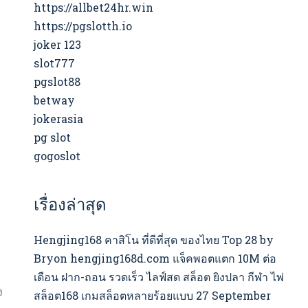
https://allbet24hr.win
https://pgslotth.io
joker 123
slot777
pgslot88
betway
jokerasia
pg slot
gogoslot
เรื่องล่าสุด
Hengjing168 คาสิโน ที่ดีที่สุด ของไทย Top 28 by
Bryon hengjing168d.com แจ็คพอตแตก 10M ต่อ
เดือน ฝาก-ถอน รวดเร็ว ไลฟ์สด สล็อต ยิงปลา กีฬา ไพ่
ง
สล็อต168 เกมสล็อตหลายร้อยแบบ 27 September