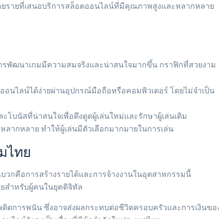
หลายรายที่เสนอบริการสล็อตออนไลน์ที่มีคุณภาพสูงและหลากหลาย
ารพัฒนาเกมมีความสมจริงและน่าสนใจมากขึ้น กราฟิกที่สวยงาม
ตออนไลน์ได้ง่ายผ่านอุปกรณ์มือถือหรือคอมพิวเตอร์ โดยไม่จำเป็น
บนัสที่น่าสนใจเพื่อดึงดูดผู้เล่นใหม่และรักษาผู้เล่นเดิม
่หลากหลาย ทำให้ผู้เล่นมีตัวเลือกมากมายในการเล่น
คมไทย
นบวกคือการสร้างรายได้และการจ้างงานในอุตสาหกรรมนี้
สำหรับผู้คนในยุคดิจิทัล
พติดการพนัน ซึ่งอาจส่งผลกระทบต่อชีวิตครอบครัวและการเงินขอ