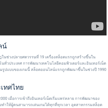
น์
ฏในช่วงปลายศตวรรษที่ 19 เครื่องสล็อตแรกถูกสร้างขึ้นใน
โนทั่วประเทศ การพัฒนาเทคโนโลยีคอมพิวเตอร์และอินเทอร์เน็ต
ในรูปแบบของเกมนี้ สล็อตออนไลน์แรกถูกพัฒนาขึ้นในช่วงปี 1990
ะเทศไทย
000 เมื่อการเข้าถึงอินเทอร์เน็ตเริ่มแพร่หลาย การพัฒนาของ
งทำให้ผู้คนสามารถเล่นเกมได้ทุกที่ทุกเวลา อุตสาหกรรมสล็อต