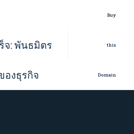
Buy
็จ: พันธมิตร
this
ของธุรกิจ
Domain