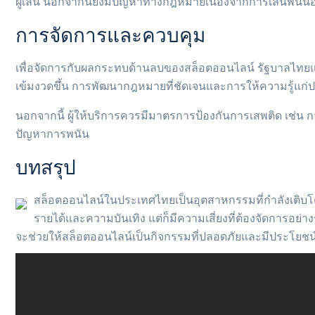
ผู้เล่น นอกจากนี้ยังมีปัญหาทางกฎหมายเนื่องจากการเล่นพนันอ
การจัดการและควบคุม
เพื่อจัดการกับผลกระทบด้านลบของสล็อตออนไลน์ รัฐบาลไทยแล
เข้มงวดขึ้น การพัฒนากฎหมายที่ชัดเจนและการให้ความรู้แก่ป
นอกจากนี้ ผู้ให้บริการควรมีมาตรการป้องกันการเสพติด เช่น 
ปัญหาการพนัน
บทสรุป
สล็อตออนไลน์ในประเทศไทยเป็นอุตสาหกรรมที่กำลังเติบโ
รายได้และความบันเทิง แต่ก็มีความเสี่ยงที่ต้องจัดการ
จะช่วยให้สล็อตออนไลน์เป็นกิจกรรมที่ปลอดภัยและมีประโยช