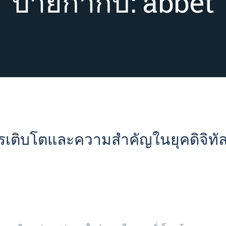
ป้ายกำกับ:
abbet
เติบโตและความสำคัญในยุคดิจิทั