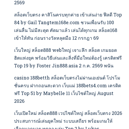
2569
สล็อตเว็บตรง คาสิโนครบทุกค่าย เข้าเล่นง่าย ฟีลดี Top
84 by Gail Tangtem168e.com ชวนเพื่อนรับ 100
เล่นลื่น ไม่มีสะดุด คัดมาแล้ว เล่นได้ทุกเกม สล็อต168
เข้าให้ทัน ก่อนรางวัลหลุดมือ 12 กรกฎา 69
เว็บใหญ่ สล็อต888 webใหญ่ เจาะลึก สล็อต เกมยอด
ฮิตแห่งยุค พร้อมวิธีเล่นและสิ่งที่มือใหม่ต้องรู้ เครดิตฟรี
Top 19 by Foster Jin888.asia 2 ก.ค. 2569 พนัน
casino 188betth สล็อตเว็บตรงไม่ผ่านเอเย่นต์ โปรโม
ชั่นครบ ฝากถอนสะดวก เว็บแม่ 188bets4.com เครดิต
ฟรี Top 51 by Maybelle 11 เว็บไซต์ใหญ่ August
2026
เว็บเปิดใหม่ สล็อต888 เวปไซต์ใหญ่ สล็อตเว็บตรง 2026
ประสบการณ์เล่นยุคใหม่ ระบบเสถียร พร้อมเกมให้
เลือกมากมาย ทดลองเล่น Top 2 by Lukas