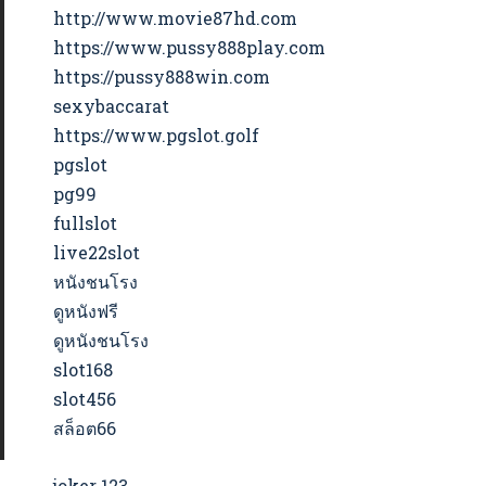
http://www.movie87hd.com
https://www.pussy888play.com
https://pussy888win.com
sexybaccarat
https://www.pgslot.golf
pgslot
pg99
fullslot
live22slot
หนังชนโรง
ดูหนังฟรี
ดูหนังชนโรง
slot168
slot456
สล็อต66
joker 123