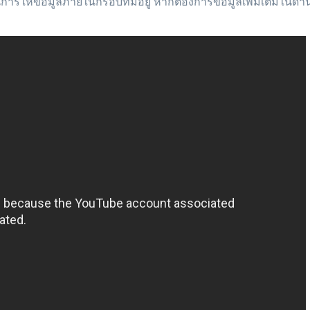
รให้ข้อมูลภายในกรอบที่มีอยู่ หากต้องการข้อมูลเพิ่มเติมในด้า