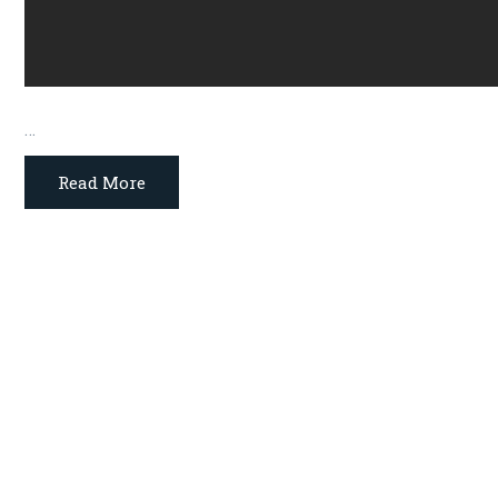
…
Read More