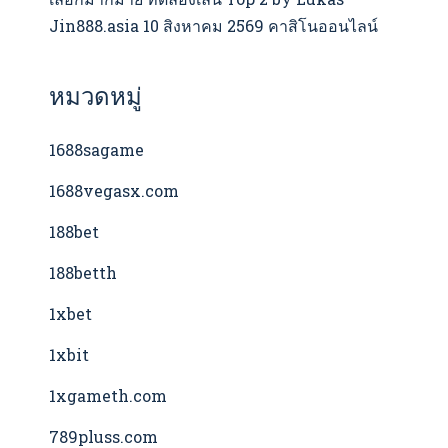
Jin888.asia 10 สิงหาคม 2569 คาสิโนออนไลน์
หมวดหมู่
1688sagame
1688vegasx.com
188bet
188betth
1xbet
1xbit
1xgameth.com
789pluss.com