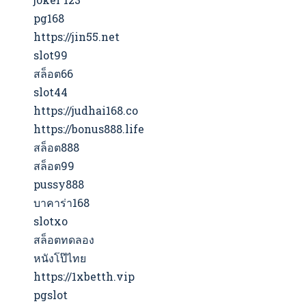
pg168
https://jin55.net
slot99
สล็อต66
slot44
https://judhai168.co
https://bonus888.life
สล็อต888
สล็อต99
pussy888
บาคาร่า168
slotxo
สล็อตทดลอง
หนังโป๊ไทย
https://1xbetth.vip
pgslot