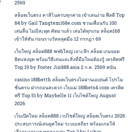
น
2569
สล็อตเว็บตรง คาสิโนครบทุกค่าย เข้าเล่นง่าย ฟีลดี Top
84 by Gail Tangtem168e.com ชวนเพื่อนรับ 100
เล่นลื่น ไม่มีสะดุด คัดมาแล้ว เล่นได้ทุกเกม สล็อต168
เข้าให้ทัน ก่อนรางวัลหลุดมือ 12 กรกฎา 69
เว็บใหญ่ สล็อต888 webใหญ่ เจาะลึก สล็อต เกมยอด
ฮิตแห่งยุค พร้อมวิธีเล่นและสิ่งที่มือใหม่ต้องรู้ เครดิตฟรี
Top 19 by Foster Jin888.asia 2 ก.ค. 2569 พนัน
casino 188betth สล็อตเว็บตรงไม่ผ่านเอเย่นต์ โปรโม
ชั่นครบ ฝากถอนสะดวก เว็บแม่ 188bets4.com เครดิต
ฟรี Top 51 by Maybelle 11 เว็บไซต์ใหญ่ August
2026
เว็บเปิดใหม่ สล็อต888 เวปไซต์ใหญ่ สล็อตเว็บตรง 2026
ประสบการณ์เล่นยุคใหม่ ระบบเสถียร พร้อมเกมให้
เลือกมากมาย ทดลองเล่น Top 2 by Lukas