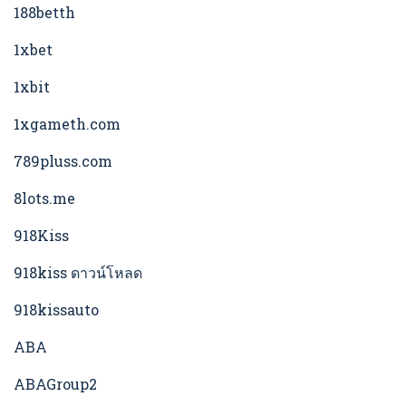
188betth
1xbet
1xbit
1xgameth.com
789pluss.com
8lots.me
918Kiss
918kiss ดาวน์โหลด
918kissauto
ABA
ABAGroup2