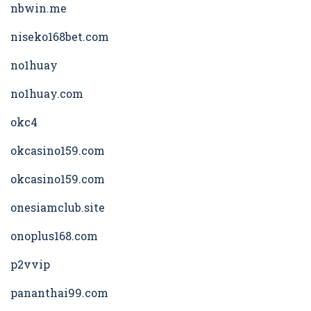
nbwin.me
niseko168bet.com
no1huay
no1huay.com
okc4
okcasino159.com
okcasino159.com
onesiamclub.site
onoplus168.com
p2vvip
pananthai99.com