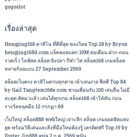
gogoslot
เรื่องล่าสุด
Hengjing168 คาสิโน ที่ดีที่สุด ของไทย Top 28 by Bryon
hengjing168d.com แจ็คพอตแตก 10M ต่อเดือน ฝาก-ถอน
รวดเร็ว ไลฟ์สด สล็อต ยิงปลา กีฬา ไพ่ สล็อต168 เกมสล็อต
หลายร้อยแบบ 27 September 2569
สล็อตเว็บตรง คาสิโนครบทุกค่าย เข้าเล่นง่าย ฟีลดี Top 84
by Gail Tangtem168e.com ชวนเพื่อนรับ 100 เล่นลื่น ไม่มี
สะดุด คัดมาแล้ว เล่นได้ทุกเกม สล็อต168 เข้าให้ทัน ก่อน
รางวัลหลุดมือ 12 กรกฎา 69
เว็บใหญ่ สล็อต888 webใหญ่ เจาะลึก สล็อต เกมยอดฮิตแห่ง
ยุค พร้อมวิธีเล่นและสิ่งที่มือใหม่ต้องรู้ เครดิตฟรี Top 19 by
Foster Jin888.asia 2 ก.ค. 2569 พนัน