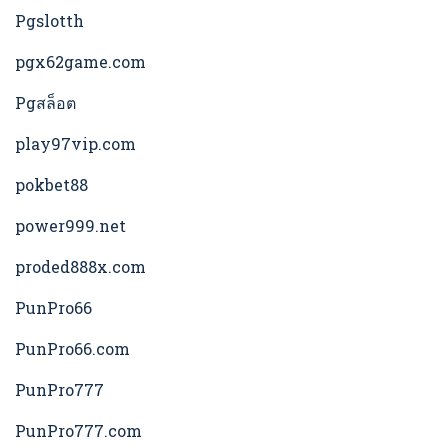
Pgslotth
pgx62game.com
Pgสล็อต
play97vip.com
pokbet88
power999.net
proded888x.com
PunPro66
PunPro66.com
PunPro777
PunPro777.com