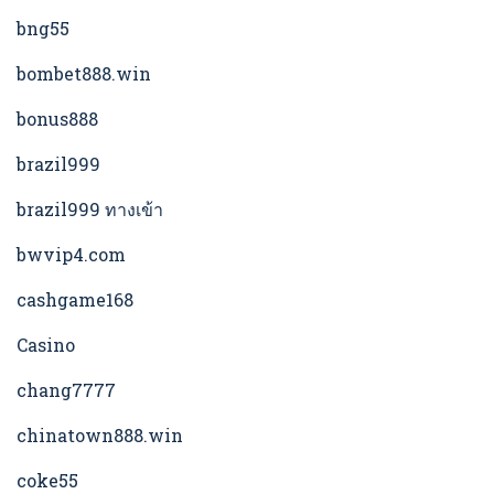
bng55
bombet888.win
bonus888
brazil999
brazil999 ทางเข้า
bwvip4.com
cashgame168
Casino
chang7777
chinatown888.win
coke55