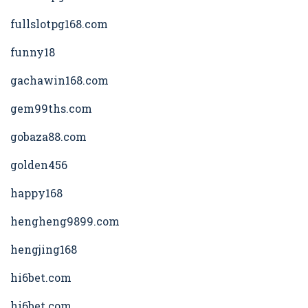
fullslotpg168.com
funny18
gachawin168.com
gem99ths.com
gobaza88.com
golden456
happy168
hengheng9899.com
hengjing168
hi6bet.com
hi6bet.com