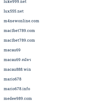
luke999.net
lux555.net
m4newonline.com
mac1bet789.com
mac1bet789.com
macau69
macau69 สมัคร
macau888.win
mario678
mario678.info
medee989.com