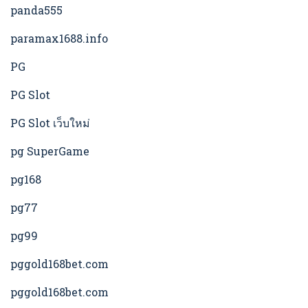
panda555
paramax1688.info
PG
PG Slot
PG Slot เว็บใหม่
pg SuperGame
pg168
pg77
pg99
pggold168bet.com
pggold168bet.com