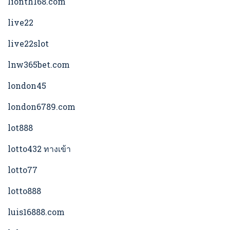
lionth168.com
live22
live22slot
lnw365bet.com
london45
london6789.com
lot888
lotto432 ทางเข้า
lotto77
lotto888
luis16888.com