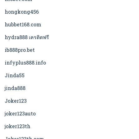
hongkong456
hubbet168.com
hydra888 เครดิตฟรี
ib888pro.bet
infyplus888.info
Jinda55
jinda888
Joker123
joker123auto
joker123th
Joker123th.com