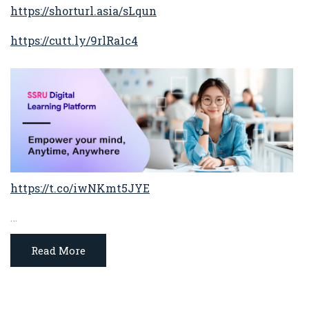
https://shorturl.asia/sLqun
https://cutt.ly/9rlRa1c4
https://t.co/iwNKmt5JYE
…
Read More