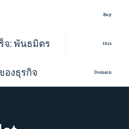
Buy
็จ: พันธมิตร
this
ของธุรกิจ
Domain