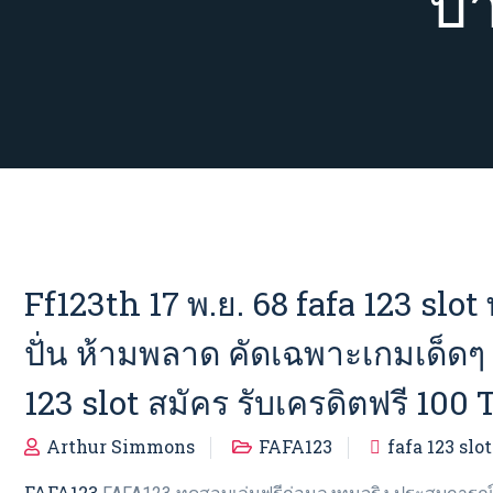
ป้
Ff123th 17 พ.ย. 68 fafa 123 sl
ปั่น ห้ามพลาด คัดเฉพาะเกมเด็ดๆ 
123 slot สมัคร รับเครดิตฟรี 100
Arthur Simmons
FAFA123
fafa 123 slot
FAFA123