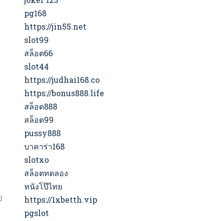
pg168
https://jin55.net
slot99
สล็อต66
slot44
https://judhai168.co
https://bonus888.life
สล็อต888
สล็อต99
pussy888
บาคาร่า168
slotxo
สล็อตทดลอง
หนังโป๊ไทย
ป
https://1xbetth.vip
pgslot