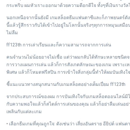
กระพริบ ผมหัวเราะออกมาด้วยความดีอกดีใจ ทั้งๆที่เงินรางวัลไ
นอกเหนือจากนั้นยังมี เกมสล็อตธีมแฟนตาซีและก็ภาพยนตร์ดัง 
นี้แล้วรู้สึกราวกับได้เข้าไปอยู่ในโลกนั้นจริงๆทุกการหมุนเสม
ไม่ลืม
ff123th การเล่าเรียนและก็ความสามารถจากการเล่น
คนจำนวนไม่น้อยอาจไม่เชื่อ แต่ว่าผมกลับได้ทักษะหลายชนิด
การวางแผนการเล่น แล้วก็การสังเกตลักษณะของเกม เพราะเหตุว
พิเศษ แล้วก็โหมดฟรีสปิน การเข้าใจสิ่งกลุ่มนี้ทำให้ผมบันเทิงใ
ชี้แนะแนวทางสนุกสนานกับเกมสล็อตอย่างเต็มเปี่ยม ff123th
จากประสบการณ์ของผม การบันเทิงใจกับเกมสล็อตออนไลน์มิได้อยู
กับความพอใจแล้วก็สไตล์การเล่นของคุณ แล้วก็อย่าลืมเล่นอย่
เพลินกับแต่ละเกม
• เลือกธีมเกมที่คุณถูกใจ: ดังเช่นว่า เสี่ยงอันตราย อียิปต์ แฟน