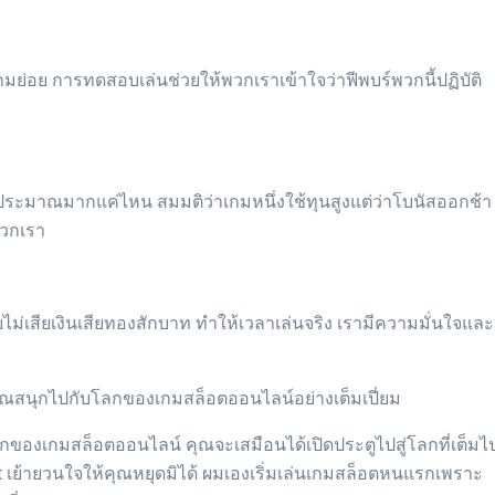
เกมย่อย การทดสอบเล่นช่วยให้พวกเราเข้าใจว่าฟีพบร์พวกนี้ปฏิบัติ
ประมาณมากแค่ไหน สมมติว่าเกมหนึ่งใช้ทุนสูงแต่ว่าโบนัสออกช้า
พวกเรา
ดยไม่เสียเงินเสียทองสักบาท ทำให้เวลาเล่นจริง เรามีความมั่นใจและ
ุณสนุกไปกับโลกของเกมสล็อตออนไลน์อย่างเต็มเปี่ยม
สู่โลกของเกมสล็อตออนไลน์ คุณจะเสมือนได้เปิดประตูไปสู่โลกที่เต็มไ
lot เย้ายวนใจให้คุณหยุดมิได้ ผมเองเริ่มเล่นเกมสล็อตหนแรกเพราะ