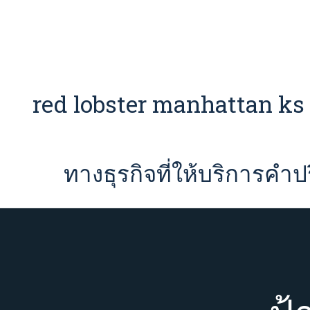
Skip
to
content
red lobster manhattan ks ผู
ทางธุรกิจที่ให้บริการค