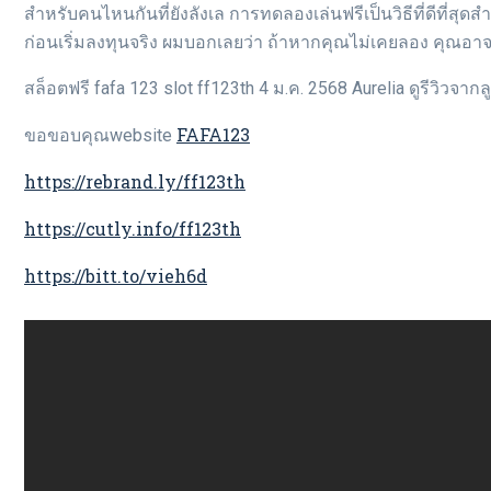
สำหรับคนไหนกันที่ยังลังเล การทดลองเล่นฟรีเป็นวิธีที่ดีที่สุ
ก่อนเริ่มลงทุนจริง ผมบอกเลยว่า ถ้าหากคุณไม่เคยลอง คุณอ
สล็อตฟรี fafa 123 slot ff123th 4 ม.ค. 2568 Aurelia ดูรีวิวจาก
FAFA123
ขอขอบคุณwebsite
https://rebrand.ly/ff123th
https://cutly.info/ff123th
https://bitt.to/vieh6d