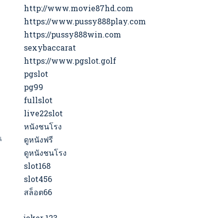
http://www.movie87hd.com
https://www.pussy888play.com
https://pussy888win.com
า
sexybaccarat
https://www.pgslot.golf
pgslot
pg99
fullslot
live22slot
หนังชนโรง
น
ดูหนังฟรี
ดูหนังชนโรง
slot168
slot456
สล็อต66
joker 123