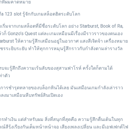
กว่าที่ผมคาดหมาย
fa 123 slot รู้จักกับเกมสล็อตฮิตระดับโลก
เริ่มจากเกมสล็อตที่มีชื่อระดับโลก อย่าง Starburst, Book of Ra,
้วก็ Gonzo’s Quest แต่ละเกมเหมือนมีเรื่องมีราวราวของตนเอง
arburst ให้ความรู้สึกเสมือนอยู่ในอวกาศ แสงสีเจิดจ้า เครื่องหมาย
ชรระยิบระยับ ทำให้ทุกการหมุนรู้สึกราวกับกำลังตามล่ารางวัล
ทบจะรู้สึกถึงความเร้นลับของสุสานฟาโรห์ ครั้งใดก็ตามได้
่าตัว
ันการชำรุดทลายของบล็อกหินได้เลย มันเสมือนเกมกำลังเล่าราว
ลงมาเสมือนหีบทรัพย์สินเปิดเอง
งิน แต่สำหรับผม สิ่งที่สนุกที่สุดคือ ความรู้สึกตื่นเต้นในทุก
์สีรุ้งเรียงกันเต็มหน้าหน้าจอ เสียงเพลงเปลี่ยน และมีเอฟเฟกต์ไฟ