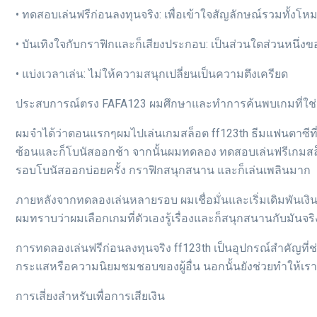
• ทดสอบเล่นฟรีก่อนลงทุนจริง: เพื่อเข้าใจสัญลักษณ์รวมทั้งโห
• บันเทิงใจกับกราฟิกและก็เสียงประกอบ: เป็นส่วนใดส่วนหนึ่
• แบ่งเวลาเล่น: ไม่ให้ความสนุกเปลี่ยนเป็นความตึงเครียด
ประสบการณ์ตรง FAFA123 ผมศึกษาและทำการค้นพบเกมที่ใช
ผมจำได้ว่าตอนแรกๆผมไปเล่นเกมสล็อต ff123th ธีมแฟนตาซีที่
ซ้อนและก็โบนัสออกช้า จากนั้นผมทดลอง ทดสอบเล่นฟรีเกมสล็
รอบโบนัสออกบ่อยครั้ง กราฟิกสนุกสนาน และก็เล่นเพลินมาก
ภายหลังจากทดลองเล่นหลายรอบ ผมเชื่อมั่นและเริ่มเดิมพันเงินจ
ผมทราบว่าผมเลือกเกมที่ตัวเองรู้เรื่องและก็สนุกสนานกับมันจริ
การทดลองเล่นฟรีก่อนลงทุนจริง ff123th เป็นอุปกรณ์สำคัญที
กระแสหรือความนิยมชมชอบของผู้อื่น นอกนั้นยังช่วยทำให้เรา
การเสี่ยงสำหรับเพื่อการเสียเงิน