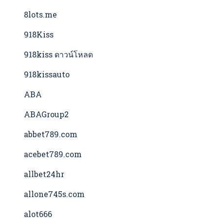
8lots.me
918Kiss
918kiss ดาวน์โหลด
918kissauto
ABA
ABAGroup2
abbet789.com
acebet789.com
allbet24hr
allone745s.com
alot666