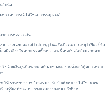
มดโบนัส
งของประสบการณ์ ไม่ใช่แค่การหมุนวงล้อ
่จากการทดลองเล่น
สหายๆเสนอแนะ แต่ว่าปรากฏว่าผมรังเกียจเพราะเหตุว่าฟีพบร์ซับ
อตธีมเสี่ยงอันตราย รวมทั้งพบว่าเกมนี้ตรงกับสไตล์ผมมากมาย
ริง ด้วยเงินทุนที่เหมาะสมกับงบของผม รวมทั้งผลก็คุ้มค่า เพราะ
งๆ
่ช่วยให้เราทราบว่าเกมไหนเหมาะกับสไตล์ของเรา ไม่ใช่แค่ตาม
เรียนรู้ฟีพบร์ของเกม วางแผนการลงทุน แล้วก็ลด