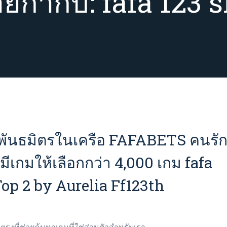
ายกำกับ:
fafa 123 s
ot พันธมิตรในเครือ FAFABETS คนรั
มีเกมให้เลือกกว่า 4,000 เกม fafa
 Top 2 by Aurelia Ff123th