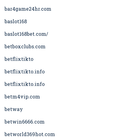
bar4game24hr.com
baslot168
baslot168bet.com/
betboxclubs.com
betflixtikto
betflixtikto.info
betflixtikto.info
betm4vip.com
betway
betwin6666.com
betworld369hot.com