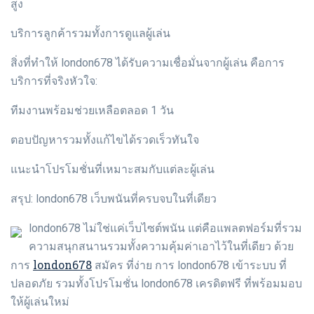
สูง
บริการลูกค้ารวมทั้งการดูแลผู้เล่น
สิ่งที่ทำให้ london678 ได้รับความเชื่อมั่นจากผู้เล่น คือการ
บริการที่จริงหัวใจ:
ทีมงานพร้อมช่วยเหลือตลอด 1 วัน
ตอบปัญหารวมทั้งแก้ไขได้รวดเร็วทันใจ
แนะนำโปรโมชั่นที่เหมาะสมกับแต่ละผู้เล่น
สรุป: london678 เว็บพนันที่ครบจบในที่เดียว
london678 ไม่ใช่แค่เว็บไซต์พนัน แต่คือแพลตฟอร์มที่รวม
ความสนุกสนานรวมทั้งความคุ้มค่าเอาไว้ในที่เดียว ด้วย
london678
การ
สมัคร ที่ง่าย การ london678 เข้าระบบ ที่
ปลอดภัย รวมทั้งโปรโมชั่น london678 เครดิตฟรี ที่พร้อมมอบ
ให้ผู้เล่นใหม่