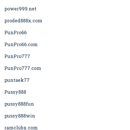
power999.net
proded888x.com
PunPro66
PunPro66.com
PunPro777
PunPro777.com
puntaek77
Pussy888
pussy888fun
pussy888win
ramclubx.com