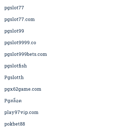
pgslot77
pgslot77.com
pgslot99
pgslot9999.co
pgslot999bets.com
pgslotfish
Pgslotth
pgx62game.com
Pgสล็อต
play97vip.com
pokbet88