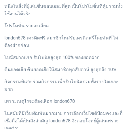
หนึ่งในสิ่งที่ผู้เล่นชื่นชอบเยอะที่สุด เป็นโปรโมชั่นที่คุ้มรวมทั้ง
ใช้งานได้จริง:
โปรโมชั่น รายละเอียด
london678 เครดิตฟรี สมาชิกใหม่รับเครดิตฟรีโดยทันที ไม่
ต้องฝากก่อน
โบนัสฝากแรก รับโบนัสสูงสุด 100% ของยอดฝาก
คืนยอดเสีย คืนยอดเสียให้สมาชิกทุกสัปดาห์ สูงสุดถึง 10%
กิจกรรมพิเศษ ร่วมกิจกรรมเพื่อรับโบนัสรวมทั้งรางวัลเยอะ
มาก
เพราะเหตุไรจะต้องเลือก london678
ในสมัยที่มีเว็บเดิมพันมากมาย การเลือกเว็บไซต์ป้อมคงและก็
เชื่อถือได้เป็นสิ่งสำคัญ london678 จึงตอบโจทย์ผู้เล่นเพราะ
เหตุว่า: