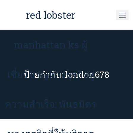
Skip
to
red lobster
content
manhattan ks ผู้
เชี่ยวชาญทางธุรกิจสู่
ป้ายกำกับ:
london678
ความสำเร็จ: พันธมิตร