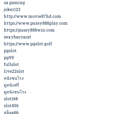
sa gaming
joker123
http://www.movie87hd.com
https://www.pussy888play.com
https://pussy888win.com
sexybaccarat
https://www.pgslot.golf
pgslot
pg99
fullslot
live22slot
หนังชนโรง
ดูหนังฟรี
ดูหนังชนโรง
slot168
slot456
สล็อต66