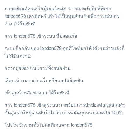
ภายหลังสมัครเสร็จ ผู้เล่นใหม่สามารถกดรับสิทธิพิเศษ
london678 เครดิตฟรี เพื่อใช้เป็นทุนสำหรับเพื่อการเล่นเกม
ต่างๆได้ในทันที
การ london678 เข้าระบบ ที่ปลอดภัย
ระบบล็อกอินของ london678 ถูกดีไซน์มาให้ใช้งานง่ายแล้วก็
ไม่มีอันตราย:
กรอกยูสเซอร์เนมรวมทั้งรหัสผ่าน
เลือกเข้าระบบผ่านเว็บหรือแอปพลิเคชัน
เข้าสู่หน้าหลักของเกมได้ในทันที
การ london678 เข้าสู่ระบบ มาพร้อมการปกป้องข้อมูลส่วนตัว
ขั้นสูง ทำให้ผู้เล่นมั่นใจได้ว่า การพนันทุกหนปลอดภัย 100%
โปรโมชั่นรวมทั้งโบนัสพิเศษจาก london678