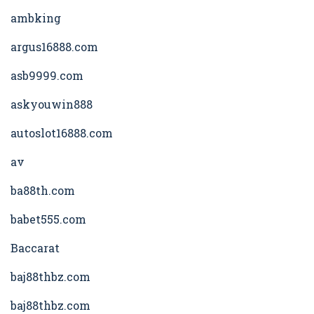
ambking
argus16888.com
asb9999.com
askyouwin888
autoslot16888.com
av
ba88th.com
babet555.com
Baccarat
baj88thbz.com
baj88thbz.com