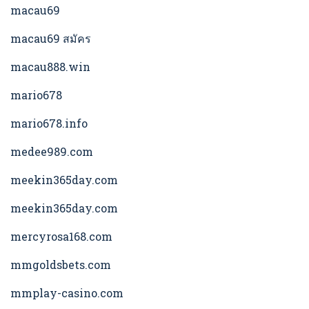
macau69
macau69 สมัคร
macau888.win
mario678
mario678.info
medee989.com
meekin365day.com
meekin365day.com
mercyrosa168.com
mmgoldsbets.com
mmplay-casino.com