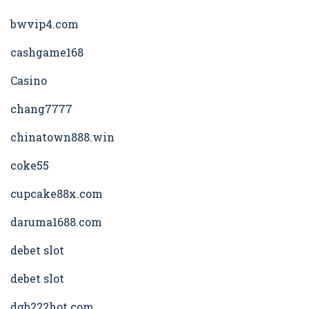
bwvip4.com
cashgame168
Casino
chang7777
chinatown888.win
coke55
cupcake88x.com
daruma1688.com
debet slot
debet slot
dgb222hot.com